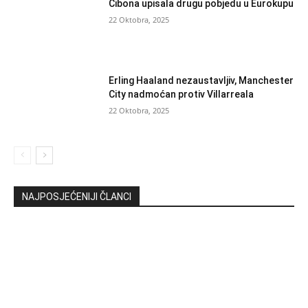
Cibona upisala drugu pobjedu u Eurokupu
22 Oktobra, 2025
Erling Haaland nezaustavljiv, Manchester
City nadmoćan protiv Villarreala
22 Oktobra, 2025
NAJPOSJEĆENIJI ČLANCI