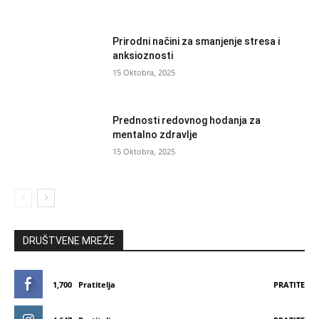
Prirodni načini za smanjenje stresa i
anksioznosti
15 Oktobra, 2025
Prednosti redovnog hodanja za
mentalno zdravlje
15 Oktobra, 2025
DRUŠTVENE MREŽE
1,700
Pratitelja
PRATITE