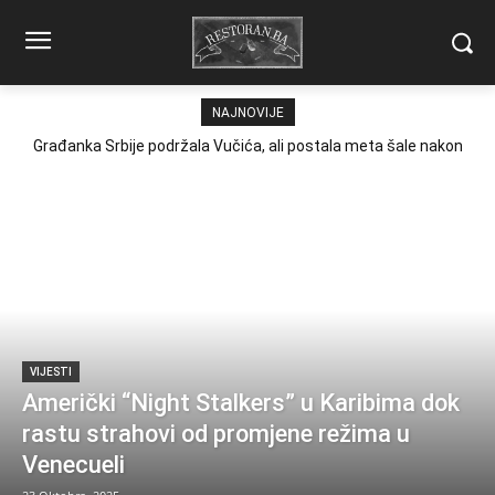
NAJNOVIJE
Građanka Srbije podržala Vučića, ali postala meta šale nakon
što nije znala šta je po struci
VIJESTI
Američki “Night Stalkers” u Karibima dok
rastu strahovi od promjene režima u
Venecueli