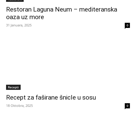
Restoran Laguna Neum – mediteranska
oaza uz more
31 Januara, 2025
0
Recepti
Recept za faširane šnicle u sosu
18 Oktobra, 2025
0