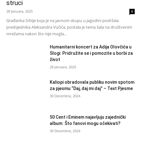
struci
28 Januara, 2025
0
Građanka Srbije koja je na javnom skupu u Jagodini podržala
predsjednika Aleksandra Vučića, postala je tema šala na društvenim
mrežama nakon što nije mogla...
Humanitarni koncert za Adija Olovčića u
Slogi: Pridružite se i pomozite u borbi za
život
28 Januara, 2025
Kaliopi obradovala publiku novim spotom
za pjesmu “Daj, daj mi daj” – Text Pjesme
30 Decembra, 2024
50 Cent i Eminem najavljuju zajednički
album: Što fanovi mogu očekivati?
30 Decembra, 2024