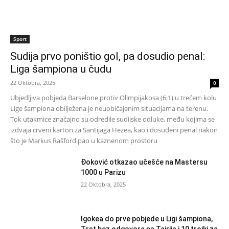
Sport
Sudija prvo poništio gol, pa dosudio penal:
Liga šampiona u čudu
22 Oktobra, 2025
0
Ubjedljiva pobjeda Barselone protiv Olimpijakosa (6:1) u trećem kolu
Lige šampiona obilježena je neuobičajenim situacijama na terenu.
Tok utakmice značajno su odredile sudijske odluke, među kojima se
izdvaja crveni karton za Santijaga Hezea, kao i dosuđeni penal nakon
što je Markus Rašford pao u kaznenom prostoru
Đoković otkazao učešće na Mastersu
1000 u Parizu
22 Oktobra, 2025
Igokea do prve pobjede u Ligi šampiona,