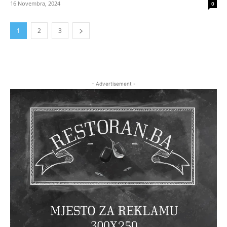
16 Novembra, 2024
0
1
2
3
- Advertisement -