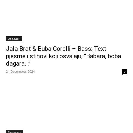
Događaji
Jala Brat & Buba Corelli – Bass: Text
pjesme i stihovi koji osvajaju, “Babara, boba
dagara…”
24 Decembra, 2024
0
Restorani