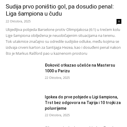
Sudija prvo poništio gol, pa dosudio penal:
Liga šampiona u čudu
22 Oktobra, 2025
0
Ubjedljiva pobjeda Barselone protiv Olimpijakosa (6:1) u trećem kolu
Lige šampiona obilježena je neuobičajenim situacijama na terenu.
Tok utakmice značajno su odredile sudijske odluke, među kojima se
izdvaja crveni karton za Santijaga Hezea, kao i dosuđeni penal nakon
što je Markus Rašford pao u kaznenom prostoru
Đoković otkazao učešće na Mastersu
1000 u Parizu
22 Oktobra, 2025
Igokea do prve pobjede u Ligi šampiona,
Trst bez odgovora na Tajrija i 10 trojki za
poluvrijeme
22 Oktobra, 2025