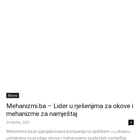
Biznis
Mehanizmi.ba – Lider u rješenjima za okove i
mehanizme za namještaj
24 Aprila, 2025
0
Mehanizmi.ba je specijalizovana kompanija sa sjedištem u Lukvacu,
usmjerena na prodaju okova i mehanizama za pločasti namještaj.