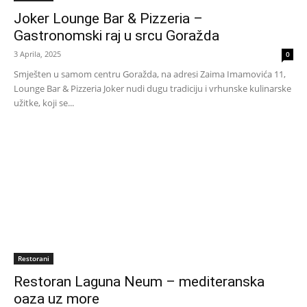
Joker Lounge Bar & Pizzeria –
Gastronomski raj u srcu Goražda
3 Aprila, 2025
0
Smješten u samom centru Goražda, na adresi Zaima Imamovića 11,
Lounge Bar & Pizzeria Joker nudi dugu tradiciju i vrhunske kulinarske
užitke, koji se...
Restorani
Restoran Laguna Neum – mediteranska
oaza uz more