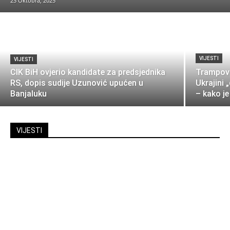
23 Oktobra, 2025
VIJESTI
VIJESTI
CIK BiH ovjerio kandidate za predsjednika
Trampov 
RS, dopis sudije Uzunović upućen u
Ukrajini
Banjaluku
– kako je
VIJESTI