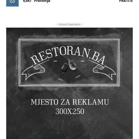
4,647
Pratitelja
PRATITE
- Advertisement -