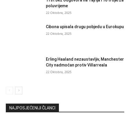
Trst bez odgovora na Tajrija i 10 trojki za
poluvrijeme
22 Oktobra, 2025
Cibona upisala drugu pobjedu u Eurokupu
22 Oktobra, 2025
Erling Haaland nezaustavljiv, Manchester
City nadmoćan protiv Villarreala
22 Oktobra, 2025
NAJPOSJEĆENIJI ČLANCI