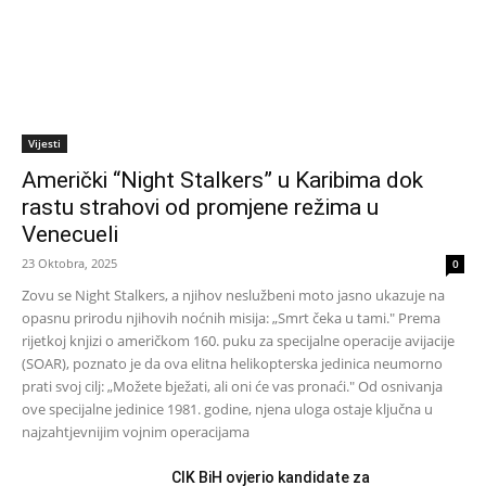
Vijesti
Američki “Night Stalkers” u Karibima dok
rastu strahovi od promjene režima u
Venecueli
23 Oktobra, 2025
0
Zovu se Night Stalkers, a njihov neslužbeni moto jasno ukazuje na
opasnu prirodu njihovih noćnih misija: „Smrt čeka u tami." Prema
rijetkoj knjizi o američkom 160. puku za specijalne operacije avijacije
(SOAR), poznato je da ova elitna helikopterska jedinica neumorno
prati svoj cilj: „Možete bježati, ali oni će vas pronaći." Od osnivanja
ove specijalne jedinice 1981. godine, njena uloga ostaje ključna u
najzahtjevnijim vojnim operacijama
CIK BiH ovjerio kandidate za