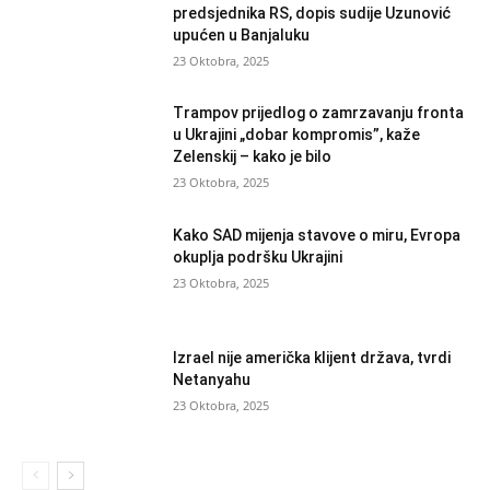
predsjednika RS, dopis sudije Uzunović
upućen u Banjaluku
23 Oktobra, 2025
Trampov prijedlog o zamrzavanju fronta
u Ukrajini „dobar kompromis”, kaže
Zelenskij – kako je bilo
23 Oktobra, 2025
Kako SAD mijenja stavove o miru, Evropa
okuplja podršku Ukrajini
23 Oktobra, 2025
Izrael nije američka klijent država, tvrdi
Netanyahu
23 Oktobra, 2025