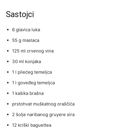
Sastojci
6 glavica luka
55 g maslaca
125 ml crvenog vina
30 ml konjaka
1 l pilećeg temeljca
1 l goveđeg temeljca
1 kašika brašna
prstohvat muškatnog oraščića
2 šolje naribanog gruyere sira
12 kriški baguettea