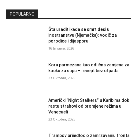
POPULARNO
Šta uraditi kada se smrt desi u
inostranstvu (Njemačka): vodič za
porodice i dijasporu
16 Januara, 2026
Kora parmezana kao odlična zamjena za
kocku za supu – recept bez otpada
23 Oktobra, 2025
Američki “Night Stalkers” u Karibima dok
rastu strahovi od promjene režima u
Venecueli
23 Oktobra, 2025
Trampov prijedlog o zamrzavanju fronta