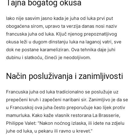
Tajna bogatog okusa
Iako nije sasvim jasno kada je juha od luka prvi put
obogaćena sirom, upravo ta verzija danas nosi naziv
francuska juha od luka. Ključ njenog prepoznatljivog
okusa leži u dugom dinstanju luka na laganoj vatri, sve
dok ne postane karameliziran. Ova tehnika daje juhi
dubinu i slatkoću, čineći je neodoljivom.
Način posluživanja i zanimljivosti
Francuska juha od luka tradicionalno se poslužuje uz
prepečeni kruh i zapečeni naribani sir. Zanimljivo je da se
u Francuskoj ova juha često preporučuje kao lijek protiv
mamurluka. Kako kaže vlasnik restorana La Brasserie,
Philippe Valet: “Nakon noćnog izlaska, ili idete na zdjelu
juhe od luka, u pekaru ili ravno u krevet.”