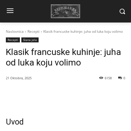
Naslovnica
Recepti
Klasik francuske kuhinje: juha od luka koju volimo
Recepti
Slana jela
Klasik francuske kuhinje: juha
od luka koju volimo
21 Oktobra, 2025
6158
0
Uvod