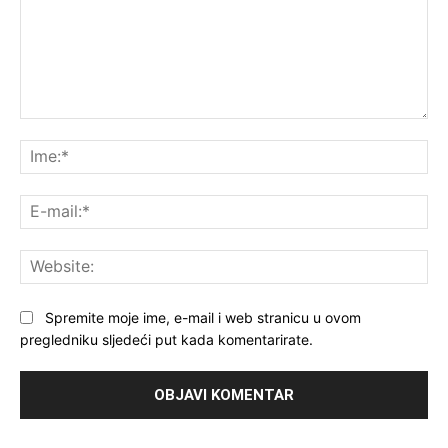
Komentar:
Ime
E-
mai
Web
Spremite moje ime, e-mail i web stranicu u ovom
pregledniku sljedeći put kada komentarirate.