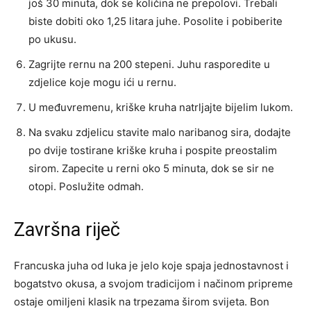
još 30 minuta, dok se količina ne prepolovi. Trebali
biste dobiti oko 1,25 litara juhe. Posolite i pobiberite
po ukusu.
Zagrijte rernu na 200 stepeni. Juhu rasporedite u
zdjelice koje mogu ići u rernu.
U međuvremenu, kriške kruha natrljajte bijelim lukom.
Na svaku zdjelicu stavite malo naribanog sira, dodajte
po dvije tostirane kriške kruha i pospite preostalim
sirom. Zapecite u rerni oko 5 minuta, dok se sir ne
otopi. Poslužite odmah.
Završna riječ
Francuska juha od luka je jelo koje spaja jednostavnost i
bogatstvo okusa, a svojom tradicijom i načinom pripreme
ostaje omiljeni klasik na trpezama širom svijeta. Bon