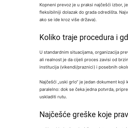
Kopneni prevoz je u praksi najčešći izbor, j
fleksibilniji dolazak do grada odredišta. Naj
ako se ide kroz više država).
Koliko traje procedura i g
U standardnim situacijama, organizacija pre
ali realnost je da cijeli proces zavisi od b
institucija (vikendi/praznici) i posebnih oko
Najčešći „uski grlo“ je jedan dokument koji ka
paralelno: dok se čeka jedna potvrda, pripre
uskladiti rutu.
Najčešće greške koje prave 