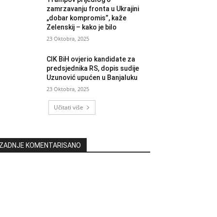
zamrzavanju fronta u Ukrajini
„dobar kompromis”, kaže
Zelenskij – kako je bilo
23 Oktobra, 2025
CIK BiH ovjerio kandidate za
predsjednika RS, dopis sudije
Uzunović upućen u Banjaluku
23 Oktobra, 2025
Učitati više
ZADNJE KOMENTARISANO