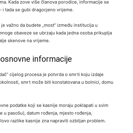
a. Kada zove više članova porodice, informacije se
 i tada se gubi dragocjeno vrijeme.
je važno da budete „most“ između institucija u
 mnoge obaveze se ubrzaju kada jedna osoba prikuplja
alje skenove na vrijeme.
i osnovne informacije
dač“ cijelog procesa je potvrda o smrti koju izdaje
d okolnosti, smrt može biti konstatovana u bolnici, domu
ovne podatke koji se kasnije moraju poklapati u svim
e u pasošu), datum rođenja, mjesto rođenja,
lovo razlike kasnije zna napraviti ozbiljan problem.