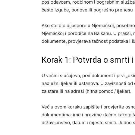
poslodavcem, rodbinom i pogrebnim službam
često izgube, ponove ili pogrešno prenesu –
Ako ste dio dijaspore u Njemačkoj, posebno 
Njemačkoj i porodice na Balkanu. U praksi,
dokumente, provjerava tačnost podataka i š
Korak 1: Potvrda o smrti 
U većini slučajeva, prvi dokument i prvi „oki
nadležni ljekar ili ustanova. U zavisnosti o
za stare ili na adresi (hitna pomoć / ljekar).
Već u ovom koraku zapišite i provjerite osn
dokumentima: ime i prezime (tačno kako piš
državljanstvo, datum i mjesto smrti. Jedno s