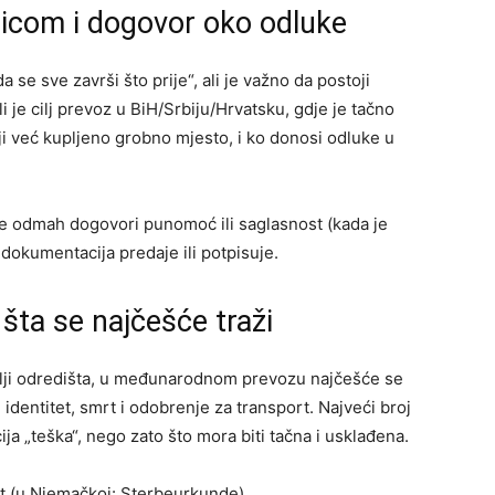
dicom i dogovor oko odluke
 se sve završi što prije“, ali je važno da postoji
 je cilj prevoz u BiH/Srbiju/Hrvatsku, gdje je tačno
oji već kupljeno grobno mjesto, i ko donosi odluke u
se odmah dogovori punomoć ili saglasnost (kada je
 dokumentacija predaje ili potpisuje.
šta se najčešće traži
zemlji odredišta, u međunarodnom prevozu najčešće se
identitet, smrt i odobrenje za transport. Najveći broj
ja „teška“, nego zato što mora biti tačna i usklađena.
ist (u Njemačkoj: Sterbeurkunde).