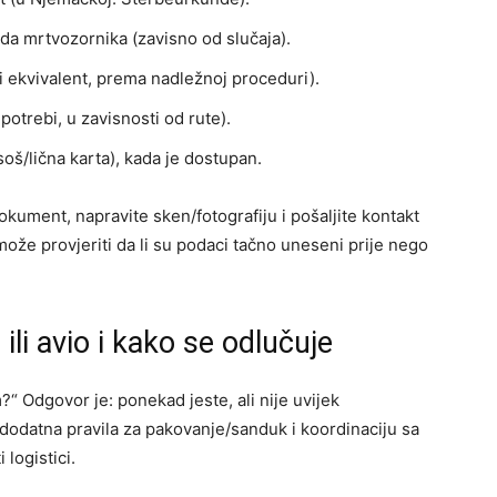
rda mrtvozornika (zavisno od slučaja).
i ekvivalent, prema nadležnoj proceduri).
otrebi, u zavisnosti od rute).
oš/lična karta), kada je dostupan.
dokument, napravite sken/fotografiju i pošaljite kontakt
 može provjeriti da li su podaci tačno uneseni prije nego
ili avio i kako se odlučuje
?“ Odgovor je: ponekad jeste, ali nije uvijek
 dodatna pravila za pakovanje/sanduk i koordinaciju sa
logistici.