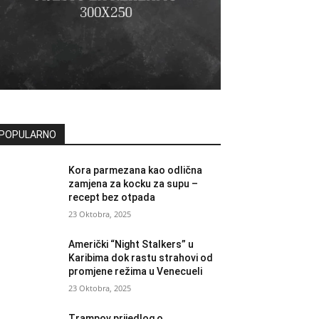
POPULARNO
Kora parmezana kao odlična
zamjena za kocku za supu –
recept bez otpada
23 Oktobra, 2025
Američki “Night Stalkers” u
Karibima dok rastu strahovi od
promjene režima u Venecueli
23 Oktobra, 2025
Trampov prijedlog o