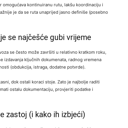
er omogućava kontinuiranu rutu, lakšu koordinaciju i
važnije je da se ruta unaprijed jasno definiše (posebno
dje se najčešće gubi vrijeme
voza se često može završiti u relativno kratkom roku,
rzine izdavanja ključnih dokumenata, radnog vremena
lnosti (obdukcija, istraga, dodatne potvrde).
sni, dok ostali koraci stoje. Zato je najbolje raditi
mati ostalu dokumentaciju, provjeriti podatke i
zastoj (i kako ih izbjeći)