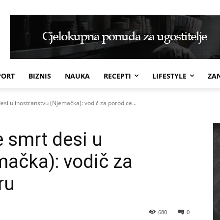
PORT
BIZNIS
NAUKA
RECEPTI
LIFESTYLE
ZAN
desi u inostranstvu (Njemačka): vodič za porodice...
e smrt desi u
mačka): vodič za
ru
680
0