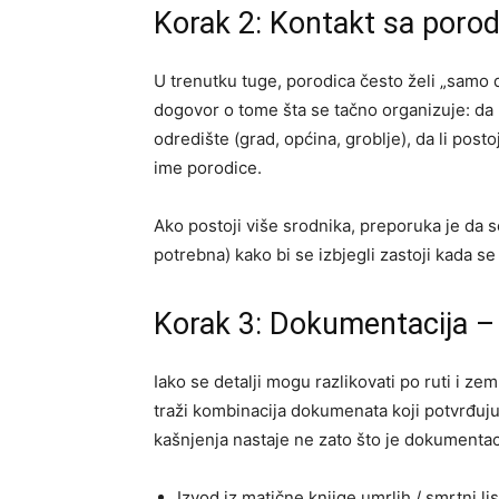
Korak 2: Kontakt sa poro
U trenutku tuge, porodica često želi „samo da
dogovor o tome šta se tačno organizuje: da li
odredište (grad, općina, groblje), da li post
ime porodice.
Ako postoji više srodnika, preporuka je da 
potrebna) kako bi se izbjegli zastoji kada se
Korak 3: Dokumentacija – 
Iako se detalji mogu razlikovati po ruti i 
traži kombinacija dokumenata koji potvrđuju 
kašnjenja nastaje ne zato što je dokumentaci
Izvod iz matične knjige umrlih / smrtni l