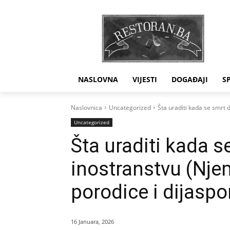
NASLOVNA
VIJESTI
DOGAĐAJI
S
Naslovnica
Uncategorized
Šta uraditi kada se smrt 
Uncategorized
Šta uraditi kada s
inostranstvu (Nje
porodice i dijaspo
16 Januara, 2026