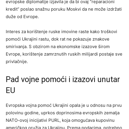
evropske diplomatije izjavila je da bi ovaj “reparacioni
kredit” poslao snažnu poruku Moskvi da ne može izdržati
duže od Evrope.
Interes za korištenje ruske imovine raste kako troškovi
pomoći Ukrajini rastu, dok rat ne pokazuje znakove
smirivanja. S obzirom na ekonomske izazove širom
Evrope, korištenje zamrznutih ruskih milijardi postaje sve
privlačnije.
Pad vojne pomoći i izazovi unutar
EU
Evropska vojna pomoć Ukrajini opala je u odnosu na prvu
polovinu godine, uprkos doprinosima evropskih zemalja
NATO-ovoj inicijativi PURL, koja omogućava kupovinu
američkog oružja za Ukrajinu. Prema podacima, potrebno