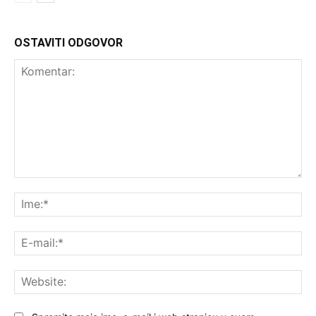
OSTAVITI ODGOVOR
Komentar:
Ime
E-
mai
Web