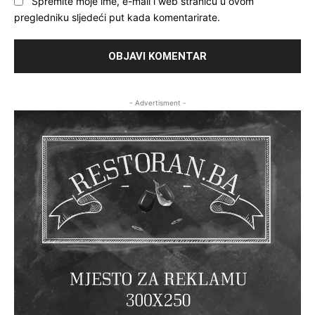
Spremite moje ime, e-mail i web stranicu u ovom
pregledniku sljedeći put kada komentarirate.
- Advertisment -