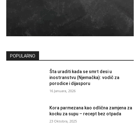
POPULARNO
Šta uraditi kada se smrt desi u
inostranstvu (Njemačka): vodič za
porodice i dijasporu
16 Januara, 2026
Kora parmezana kao odlična zamjena za
kocku za supu – recept bez otpada
23 Oktobra, 2025