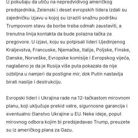
U pokušaju da utiču na nepredvidivog američkog
predsjednika, Zelenski i deset evropskih lidera izdali su
zajedničku izjavu u kojoj su izrazili snažnu podršku
Trumpovom stavu da borbe treba odmah zaustaviti, a
trenutna linija kontakta da bude polazna tačka za
pregovore. U izjavi, koju su potpisali lideri Ujedinjenog
Kraljevstva, Francuske, Njemačke, Italije, Poljske, Finske,
Danske, Norveške, Evropske komisije i Evropskog vijeća,
naglašeno je da je Rusija više puta pokazala da nije
ozbiljna u namjeri da postigne mir, dok Putin nastavlja
birati nasilje i destrukciju.
Evropski lideri i Ukrajina rade na 12-tačkastom mirovnom
planu, koji uključuje prekid vatre, sigurnosne garancije i
eventualno članstvo Ukrajine u EU. Neke ideje, poput
mirovnog odbora kojim bi predsjedavao Trump, preuzete
su iz američkog plana za Gazu.