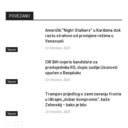
POVEZANO
Američki “Night Stalkers” u Karibima dok
rastu strahovi od promjene režima u
Venecueli
23 Oktobra, 2025
Vijesti
CIK BiH ovjerio kandidate za
predsjednika RS, dopis sudije Uzunović
upućen u Banjaluku
23 Oktobra, 2025
Vijesti
Trampov prijedlog o zamrzavanju fronta
u Ukrajini „dobar kompromis”, kaže
Zelenskij – kako je bilo
23 Oktobra, 2025
Vijesti