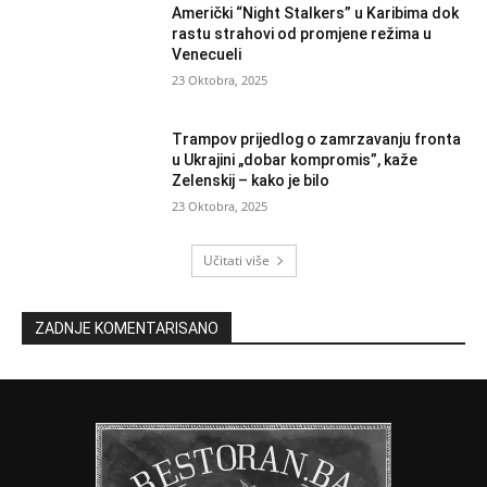
Američki “Night Stalkers” u Karibima dok
rastu strahovi od promjene režima u
Venecueli
23 Oktobra, 2025
Trampov prijedlog o zamrzavanju fronta
u Ukrajini „dobar kompromis”, kaže
Zelenskij – kako je bilo
23 Oktobra, 2025
Učitati više
ZADNJE KOMENTARISANO