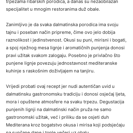
trpezama ribarskih porodica, a danas su nezaobilazan
specijalitet u mnogim restoranima duž obale.
Zanimljivo je da svaka dalmatinska porodica ima svoju
tajnu i poseban način pripreme, čime ovo jelo dobija
raznolikost i jedinstvenost. Okusi su puni, mirisni i bogati,
a spoj nježnog mesa lignje i aromatičnih punjenja donosi
pravi užitak svakom zalogaju. Posebno je privlačno što
punjene lignje povezuju jednostavnost mediteranske
kuhinje s raskošnim doživljajem na tanjiru.
Vrijedi probati ovaj recept jer nudi autentičan uvid u
dalmatinsku gastronomsku tradiciju i donosi osjećaj ljeta,
mora i opuštene atmosfere na svaku trpezu. Degustacija
punjenih lignji na dalmatinski način pruža ne samo
gastronomski užitak, već i priliku da se osjeti duh
Mediterana kroz bogatstvo okusa i mirisa koji podsjećaju
na sunčane dane i tople večeri uz obalu.