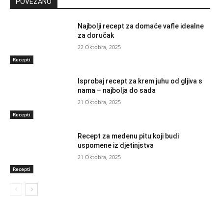
POVEZANO
Najbolji recept za domaće vafle idealne
za doručak
22 Oktobra, 2025
Recepti
Isprobaj recept za krem juhu od gljiva s
nama – najbolja do sada
21 Oktobra, 2025
Recepti
Recept za medenu pitu koji budi
uspomene iz djetinjstva
21 Oktobra, 2025
Recepti