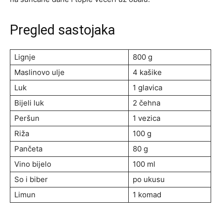
Pregled sastojaka
Lignje
800 g
Maslinovo ulje
4 kašike
Luk
1 glavica
Bijeli luk
2 čehna
Peršun
1 vezica
Riža
100 g
Pančeta
80 g
Vino bijelo
100 ml
So i biber
po ukusu
Limun
1 komad