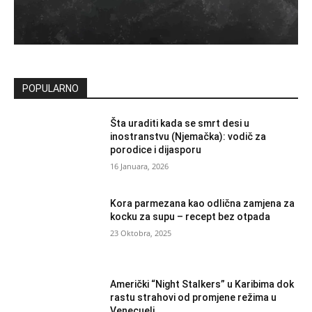
POPULARNO
Šta uraditi kada se smrt desi u
inostranstvu (Njemačka): vodič za
porodice i dijasporu
16 Januara, 2026
Kora parmezana kao odlična zamjena za
kocku za supu – recept bez otpada
23 Oktobra, 2025
Američki “Night Stalkers” u Karibima dok
rastu strahovi od promjene režima u
Venecueli