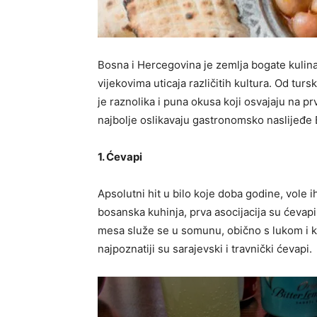
Bosna i Hercegovina je zemlja bogate kulinar
vijekovima uticaja različitih kultura. Od turs
je raznolika i puna okusa koji osvajaju na p
najbolje oslikavaju gastronomsko naslijeđe
1. Ćevapi
Apsolutni hit u bilo koje doba godine, vole i
bosanska kuhinja, prva asocijacija su ćevap
mesa služe se u somunu, obično s lukom i k
najpoznatiji su sarajevski i travnički ćevapi.