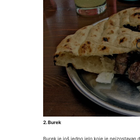
2. Burek
Burek je još jedno jelo koje je neizostavan d