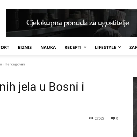
PORT
BIZNIS
NAUKA
RECEPTI
LIFESTYLE
ZAN
ni i Hercegovini
ih jela u Bosni i
27565
0