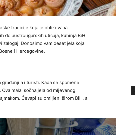
ske tradicije koja je oblikovana
kih do austrougarskih uticaja, kuhinja BiH
rvi zalogaj. Donosimo vam deset jela koja
 Bosne i Hercegovine.
h građanji a i turisti. Kada se spomene
i. Ova mala, sočna jela od mljevenog
ajmakom. Ćevapi su omiljeni širom BiH, a