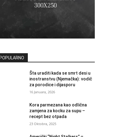
POPULARNO
Šta uraditi kada se smrt desi u
inostranstvu (Njemačka): vodič
za porodice i dijasporu
16 Januara, 2026
Kora parmezana kao odlična
zamjena za kocku za supu –
recept bez otpada
23 Oktobra, 2025
Američki “Night Stalkers” u