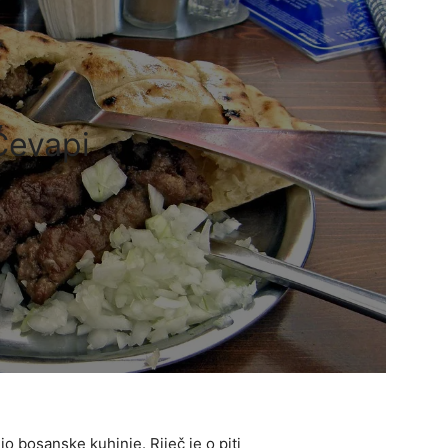
Ćevapi
io bosanske kuhinje. Riječ je o piti