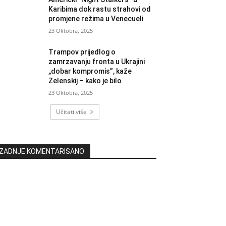
Karibima dok rastu strahovi od
promjene režima u Venecueli
23 Oktobra, 2025
Trampov prijedlog o
zamrzavanju fronta u Ukrajini
„dobar kompromis”, kaže
Zelenskij – kako je bilo
23 Oktobra, 2025
Učitati više
ZADNJE KOMENTARISANO