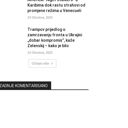
Karibima dok rastu strahovi od
promjene režima u Venecueli
23 Oktobra, 2025
Trampov prijedlog o
zamrzavanju fronta u Ukrajini
„dobar kompromis”, kaže
Zelenskij – kako je bilo
23 Oktobra, 2025
Učitati više
ZADNJE KOMENTARISANO