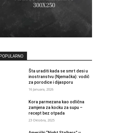
POPULARNO
Šta uraditi kada se smrt desi u
inostranstvu (Njemačka): vodič
za porodice i dijasporu
16 Januara, 2026
Kora parmezana kao odlična
zamjena za kocku za supu –
recept bez otpada
23 Oktobra, 2025
Američki “Night Stalkers” u