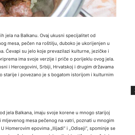
jih jela na Balkanu. Ovaj ukusni specijalitet od
og mesa, pečen na roštilju, duboko je ukorijenjen u
. Ćevapi su jelo koje prevazilazi kulturne, jezičke i
priprema ima svoje verzije i priče o porijeklu ovog jela.
Bosni i Hercegovini, Srbiji, Hrvatskoj i drugim državama
o starije i povezano je s bogatom istorijom i kulturnim
od jela Balkana, imaju svoje korene u mnogo starijoj
blici mljevenog mesa pečenog na vatri, poznati u mnogim
. U Homerovim epovima „Ilijadi“ i „Odiseji“, spominje se