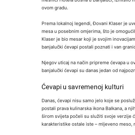
ovom gradu.
Prema lokalnoj legendi, Đovani Klaser je u
mesa u posebnim omjerima, što je omogućilo d
Klaser je bio mesar koji je svojim inovacija
banjalučki ćevapi postali poznati i van grani
Njegov uticaj na način pripreme ćevapa u ov
banjalučki ćevapi su danas jedan od najpozn
Ćevapi u savremenoj kulturi
Danas, ćevapi nisu samo jelo koje se posluž
postali prava kulinarska ikona Balkana, a nj
širom svijeta počeli su služiti svoje verzije
karakteristike ostale iste – mljeveno meso, roš