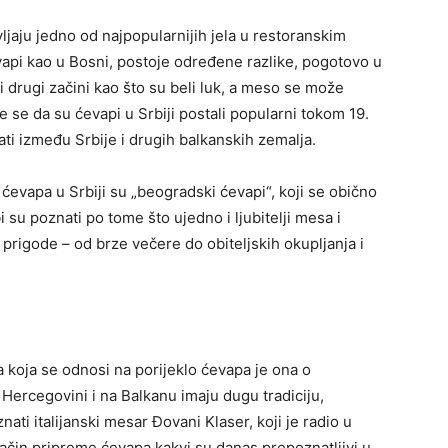
vljaju jedno od najpopularnijih jela u restoranskim
vapi kao u Bosni, postoje određene razlike, pogotovo u
i drugi začini kao što su beli luk, a meso se može
e se da su ćevapi u Srbiji postali popularni tokom 19.
tati između Srbije i drugih balkanskih zemalja.
 ćevapa u Srbiji su „beogradski ćevapi“, koji se obično
 su poznati po tome što ujedno i ljubitelji mesa i
 prigode – od brze večere do obiteljskih okupljanja i
ča koja se odnosi na porijeklo ćevapa je ona o
Hercegovini i na Balkanu imaju dugu tradiciju,
nati italijanski mesar Đovani Klaser, koji je radio u
način pripreme ćevapa kakvi su danas prepoznatljivi u