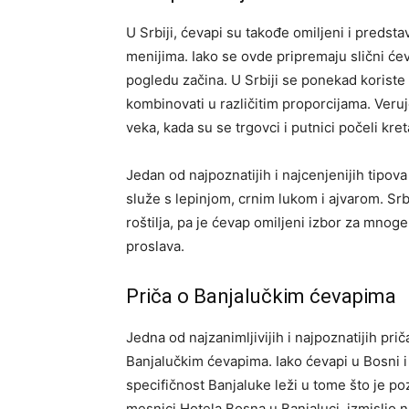
U Srbiji, ćevapi su takođe omiljeni i predsta
menijima. Iako se ovde pripremaju slični će
pogledu začina. U Srbiji se ponekad koriste 
kombinovati u različitim proporcijama. Veruj
veka, kada su se trgovci i putnici počeli kre
Jedan od najpoznatijih i najcenjenijih tipova
služe s lepinjom, crnim lukom i ajvarom. Srbi
roštilja, pa je ćevap omiljeni izbor za mnoge
proslava.
Priča o Banjalučkim ćevapima
Jedna od najzanimljivijih i najpoznatijih pri
Banjalučkim ćevapima. Iako ćevapi u Bosni i 
specifičnost Banjaluke leži u tome što je poz
mesnici Hotela Bosna u Banjaluci, izmislio 