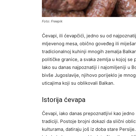
Foto: Freepik
Ćevapi, ili ćevapčići, jedno su od najpoznati
mljevenog mesa, obično goveđeg ili miješan
tradicionalnoj kuhinji mnogih zemalja Balkana
političke granice, a svaka zemlja u kojoj se 
Iako su danas najpoznatiji i najomiljeniji u 
bivše Jugoslavije, njihovo porijeklo je mnog
uticajima koji su oblikovali Balkan.
Istorija ćevapa
Ćevapi, iako danas prepoznatljivi kao jedno 
tradiciji. Postoje brojni dokazi da slični o
kulturama, datiraju još iz doba stare Persije