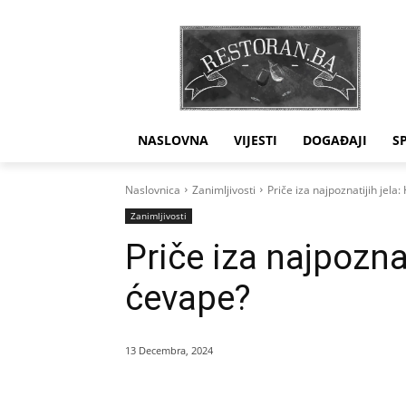
NASLOVNA
VIJESTI
DOGAĐAJI
S
Naslovnica
Zanimljivosti
Priče iza najpoznatijih jela
Zanimljivosti
Priče iza najpoznat
ćevape?
13 Decembra, 2024
Dijeliti