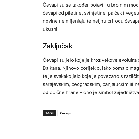
Ćevapi su se također pojavili u brojnim mo
ćevapi od piletine, svinjetine, pa čak i veget
novine ne mijenjaju temeljnu prirodu ćevapa
ukusni.
Zaključak
Ćevapi su jelo koje je kroz vekove evoluiralo, 
Balkana. Njihovo porijeklo, iako pomalo mag
te je svakako jelo koje je povezano s različi
sarajevskim, beogradskim, banjalučkim ili n
od obične hrane – ono je simbol zajedništva,
TAGS
Ćevapi