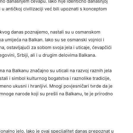
ično današnjem ćevapu. Iako nije identično današnjoj
i u antičkoj civilizaciji već bili upoznati s konceptom
akvog danas poznajemo, nastali su u osmanskom
ka umijeća na Balkan. Iako su se osmanski vojnici i
a, ostavljajući za sobom svoja jela i uticaje, ćevapčići
govini, Srbiji, ali i u drugim delovima Balkana.
a na Balkanu značajno su uticali na razvoj raznih jela
tali i simbol kulturnog bogatstva i raznolike tradicije,
emeno ukusni i hranljivi. Mnogi povjesničari tvrde da je
mnoge narode koji su prešli na Balkanu, te je prirodno
onalno jelo. Iako je ovaj specijalitet danas prepoznat u