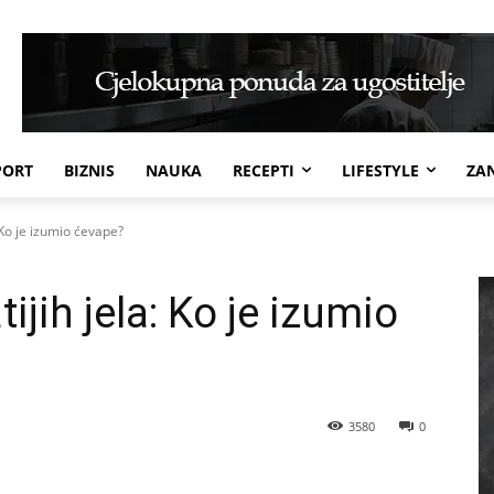
PORT
BIZNIS
NAUKA
RECEPTI
LIFESTYLE
ZAN
: Ko je izumio ćevape?
ijih jela: Ko je izumio
3580
0