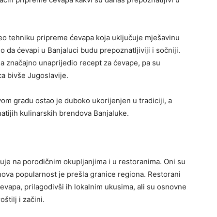
veo tehniku pripreme ćevapa koja uključuje mješavinu
a ćevapi u Banjaluci budu prepoznatljiviji i sočniji.
ma značajno unaprijedio recept za ćevape, pa su
ca bivše Jugoslavije.
om gradu ostao je duboko ukorijenjen u tradiciji, a
atijih kulinarskih brendova Banjaluke.
uje na porodičnim okupljanjima i u restoranima. Oni su
ihova popularnost je prešla granice regiona. Restorani
 ćevapa, prilagodivši ih lokalnim ukusima, ali su osnovne
tilj i začini.