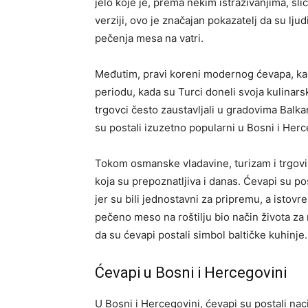
jelo koje je, prema nekim istraživanjima, sl
verziji, ovo je značajan pokazatelj da su ljud
pečenja mesa na vatri.
Međutim, pravi koreni modernog ćevapa, k
periodu, kada su Turci doneli svoja kulinars
trgovci često zaustavljali u gradovima Balkan
su postali izuzetno popularni u Bosni i Herce
Tokom osmanske vladavine, turizam i trgovin
koja su prepoznatljiva i danas. Ćevapi su pos
jer su bili jednostavni za pripremu, a istovr
pečeno meso na roštilju bio način života za 
da su ćevapi postali simbol baltičke kuhinje.
Ćevapi u Bosni i Hercegovini
U Bosni i Hercegovini, ćevapi su postali naci