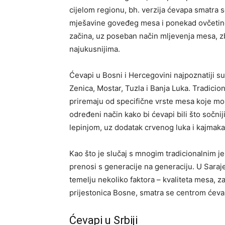
cijelom regionu, bh. verzija ćevapa smatra 
mješavine goveđeg mesa i ponekad ovčetine.
začina, uz poseban način mljevenja mesa, zb
najukusnijima.
Ćevapi u Bosni i Hercegovini najpoznatiji su
Zenica, Mostar, Tuzla i Banja Luka. Tradicio
priremaju od specifične vrste mesa koje mor
određeni način kako bi ćevapi bili što sočnij
lepinjom, uz dodatak crvenog luka i kajmaka, 
Kao što je slučaj s mnogim tradicionalnim je
prenosi s generacije na generaciju. U Saraje
temelju nekoliko faktora – kvaliteta mesa, z
prijestonica Bosne, smatra se centrom ćevap
Ćevapi u Srbiji