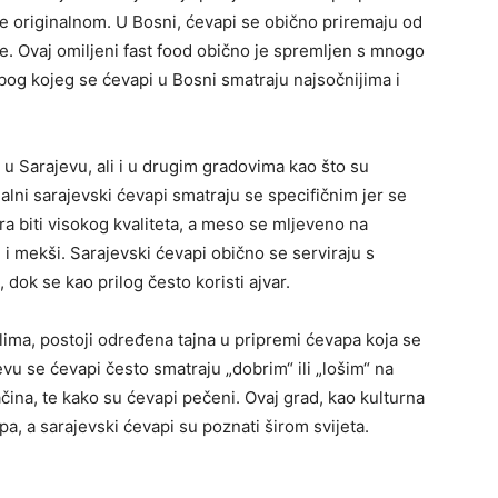
se originalnom. U Bosni, ćevapi se obično priremaju od
 Ovaj omiljeni fast food obično je spremljen s mnogo
og kojeg se ćevapi u Bosni smatraju najsočnijima i
 u Sarajevu, ali i u drugim gradovima kao što su
nalni sarajevski ćevapi smatraju se specifičnim jer se
a biti visokog kvaliteta, a meso se mljeveno na
i i mekši. Sarajevski ćevapi obično se serviraju s
dok se kao prilog često koristi ajvar.
lima, postoji određena tajna u pripremi ćevapa koja se
vu se ćevapi često smatraju „dobrim“ ili „lošim“ na
ačina, te kako su ćevapi pečeni. Ovaj grad, kao kulturna
a, a sarajevski ćevapi su poznati širom svijeta.