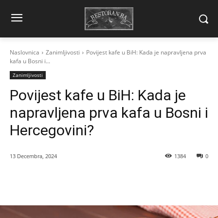
Naslovnica
Zanimljivosti
Povijest kafe u BiH: Kada je napravljena prva
kafa u Bosni i...
Zanimljivosti
Povijest kafe u BiH: Kada je
napravljena prva kafa u Bosni i
Hercegovini?
13 Decembra, 2024
1384
0