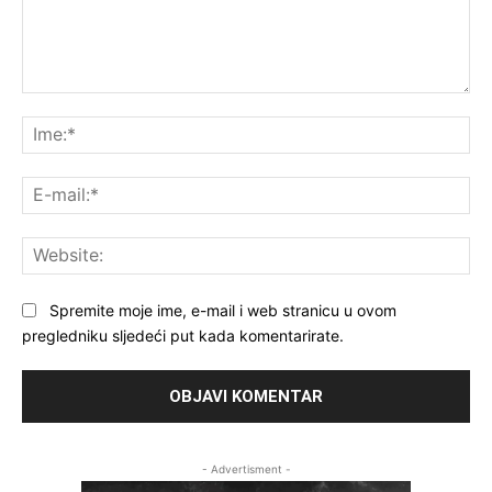
Komentar:
Ime
E-
mai
Web
Spremite moje ime, e-mail i web stranicu u ovom
pregledniku sljedeći put kada komentarirate.
- Advertisment -