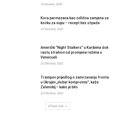
16 Januara, 2026
Kora parmezana kao odlična zamjena za
kocku za supu – recept bez otpada
23 Oktobra, 2025
Američki “Night Stalkers” u Karibima dok
rastu strahovi od promjene režima u
Venecueli
23 Oktobra, 2025
Trampov prijedlog o zamrzavanju fronta
u Ukrajini „dobar kompromis”, kaže
Zelenskij – kako je bilo
23 Oktobra, 2025
Učitati više