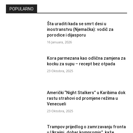
POPULARNO
Šta uraditi kada se smrt desi u
inostranstvu (Njemačka): vodič za
porodice i dijasporu
16 Januara, 2026
Kora parmezana kao odlična zamjena za
kocku za supu – recept bez otpada
23 Oktobra, 2025
Američki “Night Stalkers” u Karibima dok
rastu strahovi od promjene režima u
Venecueli
23 Oktobra, 2025
Trampov prijedlog o zamrzavanju fronta
u Ukrajini „dobar kompromis”, kaže