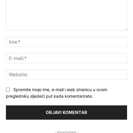
Komentar:
Ime
E-
mai
Web
Spremite moje ime, e-mail i web stranicu u ovom
pregledniku sljedeći put kada komentarirate.
- Advertisment -