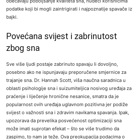
obećavaju poboljšanje kvaliteta sna, nudeći korisnicima
podatke koji bi mogli zaintrigirati i najpoznatije spavače iz
bajki.
Povećana svijest i zabrinutost
zbog sna
Sve više ljudi postaje zabrinuto spavaju li dovoljno,
posebno ako ne ispunjavaju preporučene smjernice za
trajanje sna. Dr. Hannah Scott, viša naučna saradnica u
oblasti psihologije sna i suizumiteljica nosivog uređaja za
praćenje i liječenje hronične nesanice, smatra da je
popularnost ovih uređaja uglavnom pozitivna jer podiže
svijest o važnosti sna i zdravim navikama spavanja. Ipak,
upozorava da prevelika posvećenost optimizaciji sna
može imati suprotan efekat – što se više trudimo da
zaspimo, to nam je teže. Ova preokupacija podacima o