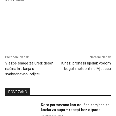
Prethodni članak
Naredni članak
Vježbe snage za ured: deset
Kinezi pronašli rijedak vodom
načina kretanja u
bogat meteorit na Mjesecu
svakodnevnoj odjeći
POVEZANO
Kora parmezana kao odlična zamjena za
kocku za supu – recept bez otpada
23 Oktobra, 2025