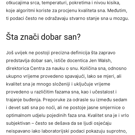
otkucajima srca, temperaturi, pokretima i nivou kisika,
koje algoritmi koriste za procjenu kvaliteta sna. Međutim,
ti podaci često ne odražavaju stvarno stanje sna u mozgu.
Šta znači dobar san?
Još uvijek ne postoji precizna definicija šta zapravo
predstavlja dobar san, ističe docentica Jen Walsh,
direktorica Centra za nauku o snu. Količina sna, odnosno
ukupno vrijeme provedeno spavajući, lako se mjeri, ali
kvalitet sna je mnogo složeniji i uključuje vrijeme
provedeno u različitim fazama sna, kao i učestalost i
trajanje buđenja. Preporuke za odrasle su između sedam
i devet sati sna po noći, ali ne postoje jasne smjernice o
optimalnom udjelu pojedinih faza sna. Kvalitet sna je i vrlo
subjektivan – često se dešava da se ljudi osjećaju
neispavano iako laboratorijski podaci pokazuju suprotno,