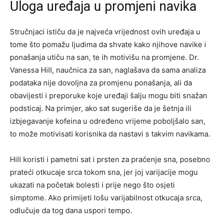
Uloga uređaja u promjeni navika
Stručnjaci ističu da je najveća vrijednost ovih uređaja u
tome što pomažu ljudima da shvate kako njihove navike i
ponašanja utiču na san, te ih motivišu na promjene. Dr.
Vanessa Hill, naučnica za san, naglašava da sama analiza
podataka nije dovoljna za promjenu ponašanja, ali da
obavijesti i preporuke koje uređaji šalju mogu biti snažan
podsticaj. Na primjer, ako sat sugeriše da je šetnja ili
izbjegavanje kofeina u određeno vrijeme poboljšalo san,
to može motivisati korisnika da nastavi s takvim navikama.
Hill koristi i pametni sat i prsten za praćenje sna, posebno
prateći otkucaje srca tokom sna, jer joj varijacije mogu
ukazati na početak bolesti i prije nego što osjeti
simptome. Ako primijeti lošu varijabilnost otkucaja srca,
odlučuje da tog dana uspori tempo.