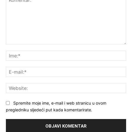
Komentar:
Ime
E-
mai
Web
Spremite moje ime, e-mail i web stranicu u ovom
pregledniku sljedeći put kada komentarirate.