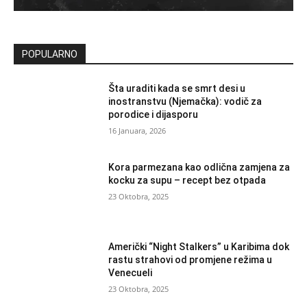
POPULARNO
Šta uraditi kada se smrt desi u
inostranstvu (Njemačka): vodič za
porodice i dijasporu
16 Januara, 2026
Kora parmezana kao odlična zamjena za
kocku za supu – recept bez otpada
23 Oktobra, 2025
Američki “Night Stalkers” u Karibima dok
rastu strahovi od promjene režima u
Venecueli
23 Oktobra, 2025