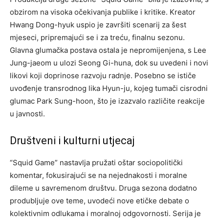
obzirom na visoka očekivanja publike i kritike. Kreator
Hwang Dong-hyuk uspio je završiti scenarij za šest
mjeseci, pripremajući se i za treću, finalnu sezonu.
Glavna glumačka postava ostala je nepromijenjena, s Lee
Jung-jaeom u ulozi Seong Gi-huna, dok su uvedeni i novi
likovi koji doprinose razvoju radnje. Posebno se ističe
uvođenje transrodnog lika Hyun-ju, kojeg tumači cisrodni
glumac Park Sung-hoon, što je izazvalo različite reakcije
u javnosti.
Društveni i kulturni utjecaj
“Squid Game” nastavlja pružati oštar sociopolitički
komentar, fokusirajući se na nejednakosti i moralne
dileme u savremenom društvu. Druga sezona dodatno
produbljuje ove teme, uvodeći nove etičke debate o
kolektivnim odlukama i moralnoj odgovornosti. Serija je