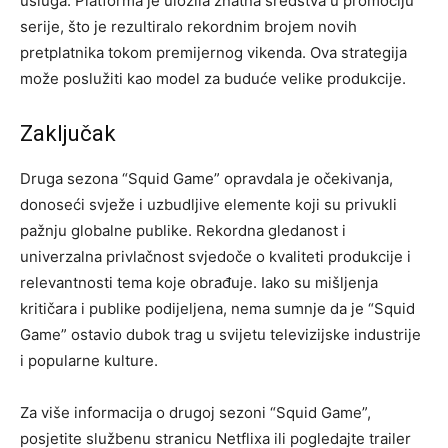
usluga. Platforma je uložila znatna sredstva u promociju
serije, što je rezultiralo rekordnim brojem novih
pretplatnika tokom premijernog vikenda. Ova strategija
može poslužiti kao model za buduće velike produkcije.
Zaključak
Druga sezona “Squid Game” opravdala je očekivanja,
donoseći svježe i uzbudljive elemente koji su privukli
pažnju globalne publike. Rekordna gledanost i
univerzalna privlačnost svjedoče o kvaliteti produkcije i
relevantnosti tema koje obrađuje. Iako su mišljenja
kritičara i publike podijeljena, nema sumnje da je “Squid
Game” ostavio dubok trag u svijetu televizijske industrije
i popularne kulture.
Za više informacija o drugoj sezoni “Squid Game”,
posjetite službenu stranicu Netflixa ili pogledajte trailer