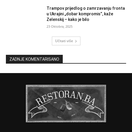
Trampov prijedlog o zamrzavanju fronta
u Ukrajini „dobar kompromis”, kaže
Zelenskij – kako je bilo
23 Oktobra, 2025
Učitati više
ZADNJE KOMENTARISANO