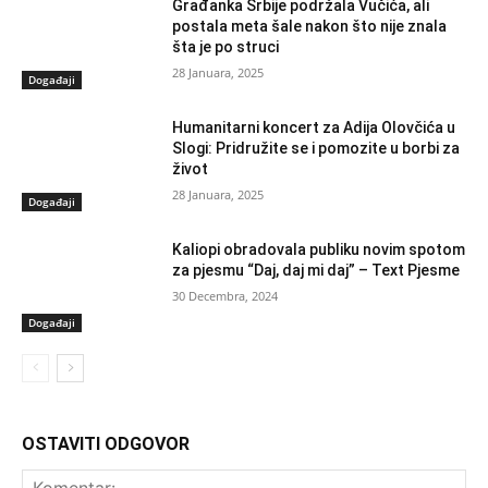
Građanka Srbije podržala Vučića, ali
postala meta šale nakon što nije znala
šta je po struci
28 Januara, 2025
Događaji
Humanitarni koncert za Adija Olovčića u
Slogi: Pridružite se i pomozite u borbi za
život
28 Januara, 2025
Događaji
Kaliopi obradovala publiku novim spotom
za pjesmu “Daj, daj mi daj” – Text Pjesme
30 Decembra, 2024
Događaji
OSTAVITI ODGOVOR