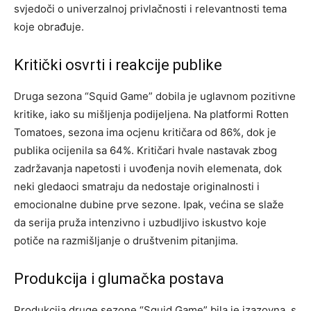
svjedoči o univerzalnoj privlačnosti i relevantnosti tema
koje obrađuje.
Kritički osvrti i reakcije publike
Druga sezona “Squid Game” dobila je uglavnom pozitivne
kritike, iako su mišljenja podijeljena. Na platformi Rotten
Tomatoes, sezona ima ocjenu kritičara od 86%, dok je
publika ocijenila sa 64%. Kritičari hvale nastavak zbog
zadržavanja napetosti i uvođenja novih elemenata, dok
neki gledaoci smatraju da nedostaje originalnosti i
emocionalne dubine prve sezone. Ipak, većina se slaže
da serija pruža intenzivno i uzbudljivo iskustvo koje
potiče na razmišljanje o društvenim pitanjima.
Produkcija i glumačka postava
Produkcija druge sezone “Squid Game” bila je izazovna, s