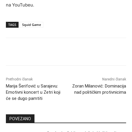
na YouTubeu.
TAGS
Squid Game
Prethodni članak
Naredni članak
Marija Šerifović u Sarajevu:
Zoran Milanović: Dominacija
Emotivni koncert u Zetri koji
nad političkim protivnicima
će se dugo pamtiti
POVEZANO