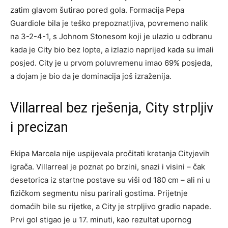
zatim glavom šutirao pored gola. Formacija Pepa
Guardiole bila je teško prepoznatljiva, povremeno nalik
na 3-2-4-1, s Johnom Stonesom koji je ulazio u odbranu
kada je City bio bez lopte, a izlazio naprijed kada su imali
posjed. City je u prvom poluvremenu imao 69% posjeda,
a dojam je bio da je dominacija još izraženija.
Villarreal bez rješenja, City strpljiv
i precizan
Ekipa Marcela nije uspijevala pročitati kretanja Cityjevih
igrača. Villarreal je poznat po brzini, snazi i visini – čak
desetorica iz startne postave su viši od 180 cm – ali ni u
fizičkom segmentu nisu parirali gostima. Prijetnje
domaćih bile su rijetke, a City je strpljivo gradio napade.
Prvi gol stigao je u 17. minuti, kao rezultat upornog