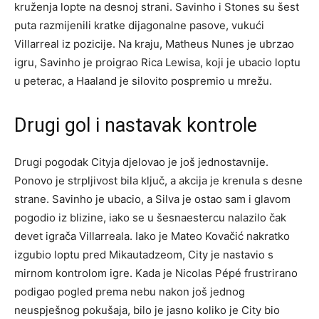
kruženja lopte na desnoj strani. Savinho i Stones su šest
puta razmijenili kratke dijagonalne pasove, vukući
Villarreal iz pozicije. Na kraju, Matheus Nunes je ubrzao
igru, Savinho je proigrao Rica Lewisa, koji je ubacio loptu
u peterac, a Haaland je silovito pospremio u mrežu.
Drugi gol i nastavak kontrole
Drugi pogodak Cityja djelovao je još jednostavnije.
Ponovo je strpljivost bila ključ, a akcija je krenula s desne
strane. Savinho je ubacio, a Silva je ostao sam i glavom
pogodio iz blizine, iako se u šesnaestercu nalazilo čak
devet igrača Villarreala. Iako je Mateo Kovačić nakratko
izgubio loptu pred Mikautadzeom, City je nastavio s
mirnom kontrolom igre. Kada je Nicolas Pépé frustrirano
podigao pogled prema nebu nakon još jednog
neuspješnog pokušaja, bilo je jasno koliko je City bio