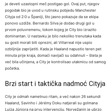
je deveti uzastopni meč postigao gol. Ovaj put, njegov
pogodak bio je uvod u rutinsku pobjedu Manchester
Cityja od 2:0 u Španiji, što jasno pokazuje da se ekipa
ponovo uzdiže. Bernardo Silva je dodao drugi gol u
prvom poluvremenu, tokom kojeg je City bio izrazito
dominantan. U nastavku je bilo nekoliko trenutaka kada
su gosti morali biti oprezni, ali Villarreal nije uspio
ozbiljnije zaprijetiti. Kada je Haaland napustio teren pet
minuta prije kraja, domaći navijači su odahnuli – šteta je
već bila učinjena, a City je kontrolisao utakmicu od samog
početka.
Brzi start i taktička nadmoć Cityja
City je odmah nametnuo ritam, a već nakon 26 sekundi
Haaland, Savinho i Jérémy Doku natjerali su golmana
Luíza Júniora na prvu intervenciju. Norvežanin je ubrzo