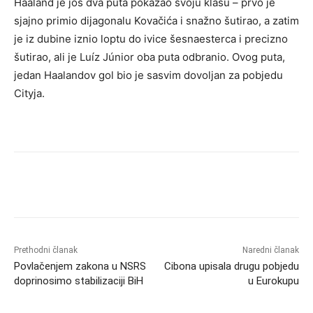
Haaland je još dva puta pokazao svoju klasu – prvo je
sjajno primio dijagonalu Kovačića i snažno šutirao, a zatim
je iz dubine iznio loptu do ivice šesnaesterca i precizno
šutirao, ali je Luíz Júnior oba puta odbranio. Ovog puta,
jedan Haalandov gol bio je sasvim dovoljan za pobjedu
Cityja.
Prethodni članak
Naredni članak
Povlačenjem zakona u NSRS
Cibona upisala drugu pobjedu
doprinosimo stabilizaciji BiH
u Eurokupu