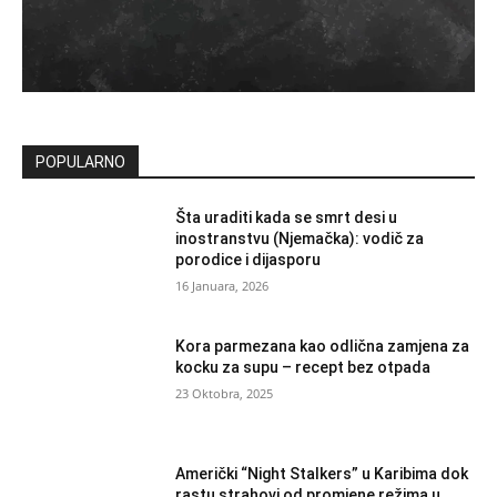
POPULARNO
Šta uraditi kada se smrt desi u
inostranstvu (Njemačka): vodič za
porodice i dijasporu
16 Januara, 2026
Kora parmezana kao odlična zamjena za
kocku za supu – recept bez otpada
23 Oktobra, 2025
Američki “Night Stalkers” u Karibima dok
rastu strahovi od promjene režima u