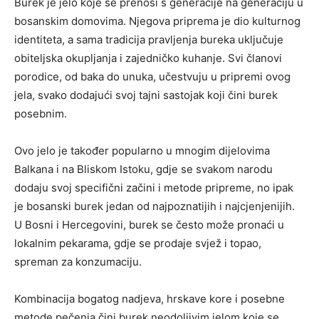
Burek je jelo koje se prenosi s generacije na generaciju u
bosanskim domovima. Njegova priprema je dio kulturnog
identiteta, a sama tradicija pravljenja bureka uključuje
obiteljska okupljanja i zajedničko kuhanje. Svi članovi
porodice, od baka do unuka, učestvuju u pripremi ovog
jela, svako dodajući svoj tajni sastojak koji čini burek
posebnim.
Ovo jelo je također popularno u mnogim dijelovima
Balkana i na Bliskom Istoku, gdje se svakom narodu
dodaju svoj specifični začini i metode pripreme, no ipak
je bosanski burek jedan od najpoznatijih i najcjenjenijih.
U Bosni i Hercegovini, burek se često može pronaći u
lokalnim pekarama, gdje se prodaje svjež i topao,
spreman za konzumaciju.
Kombinacija bogatog nadjeva, hrskave kore i posebne
metode pečenja čini burek neodoljivim jelom koje se