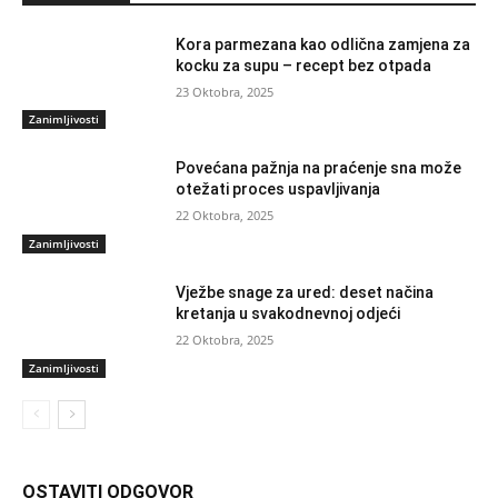
Kora parmezana kao odlična zamjena za
kocku za supu – recept bez otpada
23 Oktobra, 2025
Zanimljivosti
Povećana pažnja na praćenje sna može
otežati proces uspavljivanja
22 Oktobra, 2025
Zanimljivosti
Vježbe snage za ured: deset načina
kretanja u svakodnevnoj odjeći
22 Oktobra, 2025
Zanimljivosti
OSTAVITI ODGOVOR