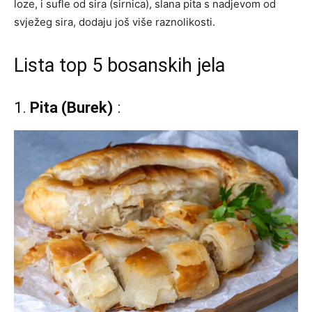
loze, i sufle od sira (sirnica), slana pita s nadjevom od
svježeg sira, dodaju još više raznolikosti.
Lista top 5 bosanskih jela
1.
Pita (Burek)
: