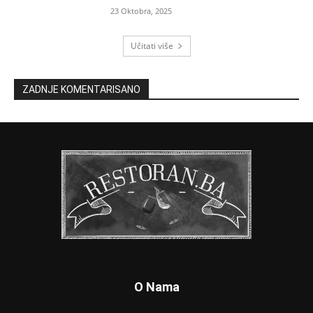
23 Oktobra, 2025
Učitati više
ZADNJE KOMENTARISANO
O Nama