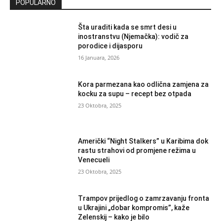
POPULARNO
Šta uraditi kada se smrt desi u
inostranstvu (Njemačka): vodič za
porodice i dijasporu
16 Januara, 2026
Kora parmezana kao odlična zamjena za
kocku za supu – recept bez otpada
23 Oktobra, 2025
Američki “Night Stalkers” u Karibima dok
rastu strahovi od promjene režima u
Venecueli
23 Oktobra, 2025
Trampov prijedlog o zamrzavanju fronta
u Ukrajini „dobar kompromis”, kaže
Zelenskij – kako je bilo