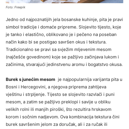
Foto: Freepik
Jedno od najpoznatijih jela bosanske kuhinje, pita je pravi
simbol tradicije i domaće pripreme. Slojevito tijesto, koje
je tanko i elastično, oblikovano je i pečeno na poseban
način kako bi se postigao savršen okus i tekstura.
Tradicionalno se pravi sa svježim mljevenim mesom
(najčešće govedinom) koje se pažljivo začinjava lukom i
začinima, stvarajući jedinstvenu aromu i bogatstvo okusa.
Burek s junećim mesom
je najpopularnija varijanta pita u
Bosni i Hercegovini, a njegova priprema zahtijeva
vještinu i strpljenje. Tijesto se slojevito razvlači i puni
mesom, a zatim se pažljivo preklopi i savije u obliku
velikih rolni ili manjih piroški, što rezultira hrskavom
korom i sočnim nadjevom. Ova kombinacija tekstura čini
burek savršenim jelom za doručak, ali i za ručak ili