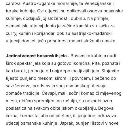
carstva, Austro-Ugarske monarhije, te Venecijanske i
turske kuhinje. Ovi utjecaji su oblikovali osnovu bosanske
kuhinje, dodajući joj složenost i dubinu. Na primjer,
osmanlijski utjecaj donio je začine kao što su začin za
curry, kumin i korijandar, dok su austrijsko-mađarski
utjecaji donijeli jaču prisutnost mesa i složenih umaka.
Jedinstvenost bosanskih jela
: Bosanska kuhinja nudi
širok spektar jela koja su gotovo ikonična. Pita, poznata i
kao burek, jedno je od najprepoznatljivijih jela. Slojevito
tijesto punjeno mesom, sirom ili povrćem, i pečeno do
savršenstva, predstavlja spoj osmanskog utjecaja i
domaće tradicije. Ćevapi, mali, sočni komadići mljevenog
mesa, obično spremljeni na roštilju, su nezaobilazna
poslastica na svakom obiteljskom okupljanju. Begova
čorba, kremasta juha od piletine, ili janjetine, odražava
utjecaj osmanske kuhinje. Japrak, punjeni listovi vinove