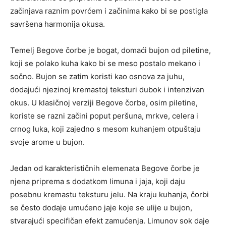
začinjava raznim povrćem i začinima kako bi se postigla
savršena harmonija okusa.
Temelj Begove čorbe je bogat, domaći bujon od piletine,
koji se polako kuha kako bi se meso postalo mekano i
sočno. Bujon se zatim koristi kao osnova za juhu,
dodajući njezinoj kremastoj teksturi dubok i intenzivan
okus. U klasičnoj verziji Begove čorbe, osim piletine,
koriste se razni začini poput peršuna, mrkve, celera i
crnog luka, koji zajedno s mesom kuhanjem otpuštaju
svoje arome u bujon.
Jedan od karakterističnih elemenata Begove čorbe je
njena priprema s dodatkom limuna i jaja, koji daju
posebnu kremastu teksturu jelu. Na kraju kuhanja, čorbi
se često dodaje umućeno jaje koje se ulije u bujon,
stvarajući specifičan efekt zamućenja. Limunov sok daje