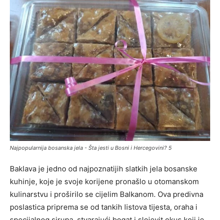
Najpopularnija bosanska jela - Šta jesti u Bosni i Hercegovini? 5
Baklava je jedno od najpoznatijih slatkih jela bosanske
kuhinje, koje je svoje korijene pronašlo u otomanskom
kulinarstvu i proširilo se cijelim Balkanom. Ova predivna
poslastica priprema se od tankih listova tijesta, oraha i
specijalnog sirupa, stvarajući bogat i slojevit okus koji je