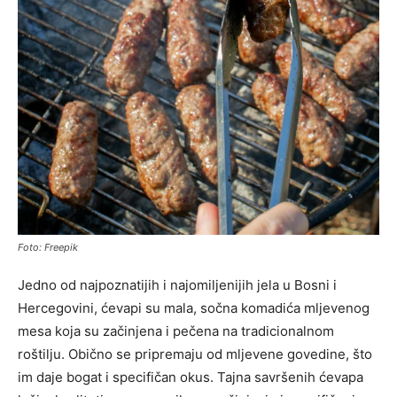
Foto: Freepik
Jedno od najpoznatijih i najomiljenijih jela u Bosni i
Hercegovini, ćevapi su mala, sočna komadića mljevenog
mesa koja su začinjena i pečena na tradicionalnom
roštilju. Obično se pripremaju od mljevene govedine, što
im daje bogat i specifičan okus. Tajna savršenih ćevapa