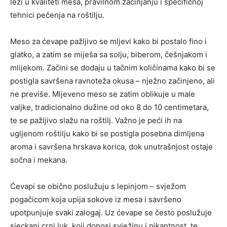
leži u kvaliteti mesa, pravilnom začinjanju i specifičnoj
tehnici pečenja na roštilju.
Meso za ćevape pažljivo se mljevi kako bi postalo fino i
glatko, a zatim se miješa sa solju, biberom, češnjakom i
mlijekom. Začini se dodaju u tačnim količinama kako bi se
postigla savršena ravnoteža okusa – nježno začinjeno, ali
ne previše. Mljeveno meso se zatim oblikuje u male
valjke, tradicionalno dužine od oko 8 do 10 centimetara,
te se pažljivo slažu na roštilj. Važno je peći ih na
ugljenom roštilju kako bi se postigla posebna dimljena
aroma i savršena hrskava korica, dok unutrašnjost ostaje
sočna i mekana.
Ćevapi se obično poslužuju s lepinjom – svježom
pogačicom koja upija sokove iz mesa i savršeno
upotpunjuje svaki zalogaj. Uz ćevape se često poslužuje
sjeckani crni luk, koji donosi svježinu i pikantnost, te