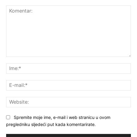
Komentar:
Ime
E-
mai
Web
Spremite moje ime, e-mail i web stranicu u ovom
pregledniku sljedeći put kada komentarirate.