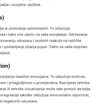
tija i socijalne vještine.
s)
je je postizanje samosvijesti. To uključuje
zroka i kako one utječu na vaše ponašanje. Održavanje
avanju obrazaca i osobnih reakcija na različite
je i postavljanje pitanja poput “Zašto se sada osjećam
ijesti.
tion)
avljanja vlastitim emocijama. To uključuje kontrolu
om i prilagodljivost u promjenama. Razvijanje tehnika
anje ili tehnike vizualizacije može vam pomoći da bolje
oregulacije također uključuje emocionalnu otpornost,
 negativnih iskustava.