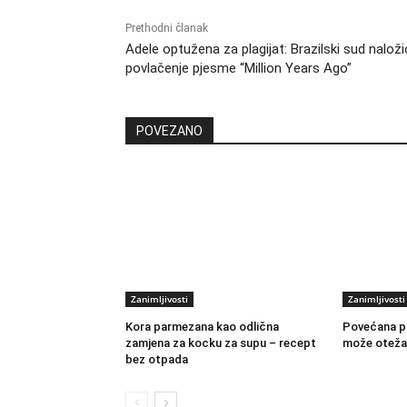
Prethodni članak
Adele optužena za plagijat: Brazilski sud naloži
povlačenje pjesme “Million Years Ago”
POVEZANO
Zanimljivosti
Zanimljivosti
Kora parmezana kao odlična
Povećana pa
zamjena za kocku za supu – recept
može otežat
bez otpada