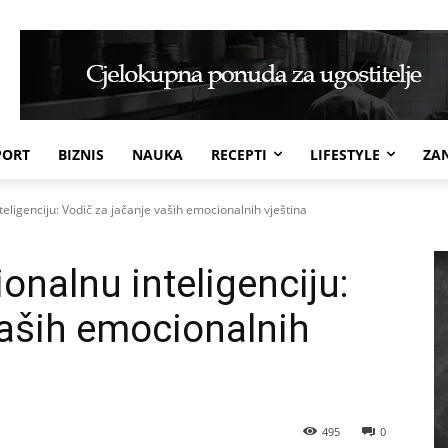
PORT
BIZNIS
NAUKA
RECEPTI
LIFESTYLE
ZAN
teligenciju: Vodič za jačanje vaših emocionalnih vještina
onalnu inteligenciju:
vaših emocionalnih
495
0