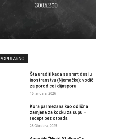
POPULARNO
Šta uraditi kada se smrt desi u
inostranstvu (Njemačka): vodič
za porodice i dijasporu
16 Januara, 2026
Kora parmezana kao odlična
zamjena za kocku za supu –
recept bez otpada
23 Oktobra, 2025
Američki “Night Stalkers” u