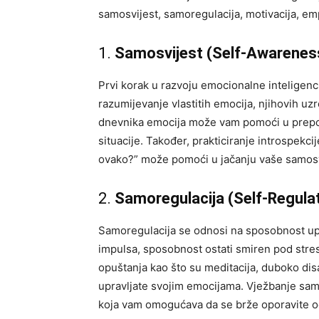
samosvijest, samoregulacija, motivacija, empa
1.
Samosvijest (Self-Awarenes
Prvi korak u razvoju emocionalne inteligenci
razumijevanje vlastitih emocija, njihovih u
dnevnika emocija može vam pomoći u prepozn
situacije. Također, prakticiranje introspekci
ovako?” može pomoći u jačanju vaše samosv
2.
Samoregulacija (Self-Regula
Samoregulacija se odnosi na sposobnost upr
impulsa, sposobnost ostati smiren pod stres
opuštanja kao što su meditacija, duboko dis
upravljate svojim emocijama. Vježbanje sam
koja vam omogućava da se brže oporavite od