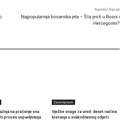
Naredni članak
o
Najpopularnija bosanska jela – Šta jesti u Bosni i
Hercegovini?
Zanimljivosti
žnja na praćenje sna
Vježbe snage za ured: deset načina
i proces uspavljivanja
kretanja u svakodnevnoj odjeći