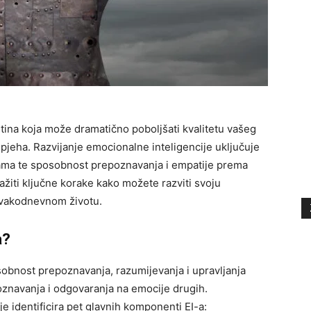
eština koja može dramatično poboljšati kvalitetu vašeg
spjeha. Razvijanje emocionalne inteligencije uključuje
ijama te sposobnost prepoznavanja i empatije prema
žiti ključne korake kako možete razviti svoju
 svakodnevnom životu.
a?
sobnost prepoznavanja, razumijevanja i upravljanja
oznavanja i odgovaranja na emocije drugih.
e identificira pet glavnih komponenti EI-a: