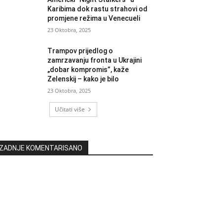
Karibima dok rastu strahovi od
promjene režima u Venecueli
23 Oktobra, 2025
Trampov prijedlog o
zamrzavanju fronta u Ukrajini
„dobar kompromis”, kaže
Zelenskij – kako je bilo
23 Oktobra, 2025
Učitati više
ZADNJE KOMENTARISANO