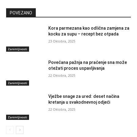
POVEZANO
Kora parmezana kao odlična zamjena za
kocku za supu – recept bez otpada
23 Oktobra, 2025
Zanimljivosti
Povećana pažnja na praćenje sna može
otežati proces uspavljivanja
22 Oktobra, 2025
Zanimljivosti
Vježbe snage za ured: deset načina
kretanja u svakodnevnoj odjeći
22 Oktobra, 2025
Zanimljivosti