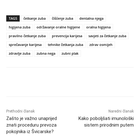
TAGS
četkanje zuba
čišćenje zuba
dentalna njega
higijena zuba
održavanje oralne higijene
oralna higijena
pravilno četkanje zuba
prevencija karijesa
savjeti za četkanje zuba
sprečavanje karijesa
tehnike četkanja zuba
zdrav osmijeh
zdravlje zuba
zubna nega
zubni plak
Prethodni članak
Naredni članak
Zašto je važno unaprijed
Kako poboljšati imunološki
znati proceduru prevoza
sistem prirodnim putem
pokojnika iz Švicarske?