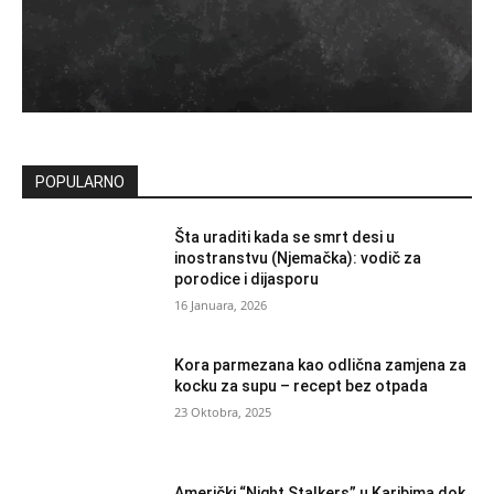
POPULARNO
Šta uraditi kada se smrt desi u
inostranstvu (Njemačka): vodič za
porodice i dijasporu
16 Januara, 2026
Kora parmezana kao odlična zamjena za
kocku za supu – recept bez otpada
23 Oktobra, 2025
Američki “Night Stalkers” u Karibima dok