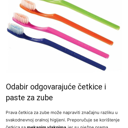
Odabir odgovarajuće četkice i
paste za zube
Prava četkica za zube može napraviti značajnu razliku u
svakodnevnoj oralnoj higijeni. Preporučuje se korištenje
četkica sa
mekanim vlaknima
jer su nježne prema