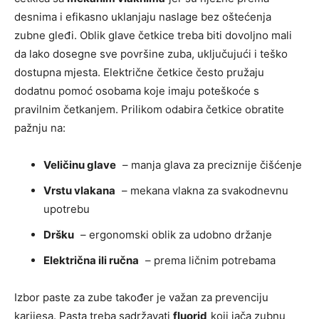
desnima i efikasno uklanjaju naslage bez oštećenja
zubne gleđi. Oblik glave četkice treba biti dovoljno mali
da lako dosegne sve površine zuba, uključujući i teško
dostupna mjesta. Električne četkice često pružaju
dodatnu pomoć osobama koje imaju poteškoće s
pravilnim četkanjem. Prilikom odabira četkice obratite
pažnju na:
Veličinu glave
– manja glava za preciznije čišćenje
Vrstu vlakana
– mekana vlakna za svakodnevnu
upotrebu
Dršku
– ergonomski oblik za udobno držanje
Električna ili ručna
– prema ličnim potrebama
Izbor paste za zube također je važan za prevenciju
karijesa. Pasta treba sadržavati
fluorid
koji jača zubnu