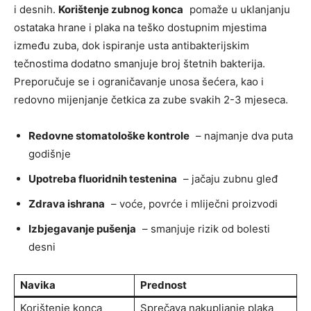
i desnih.
Korištenje zubnog konca
pomaže u uklanjanju
ostataka hrane i plaka na teško dostupnim mjestima
između zuba, dok ispiranje usta antibakterijskim
tečnostima dodatno smanjuje broj štetnih bakterija.
Preporučuje se i ograničavanje unosa šećera, kao i
redovno mijenjanje četkica za zube svakih 2-3 mjeseca.
Redovne stomatološke kontrole
– najmanje dva puta
godišnje
Upotreba fluoridnih testenina
– jačaju zubnu gleđ
Zdrava ishrana
– voće, povrće i mliječni proizvodi
Izbjegavanje pušenja
– smanjuje rizik od bolesti
desni
Navika
Prednost
Korištenje konca
Sprečava nakupljanje plaka