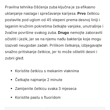
Pravilna tehnika čišćenja zuba ključna je za efikasno
uklanjanje naslaga i sprečavanje karijesa.
Prvo
četkicu
postavite pod uglom od 45 stepeni prema desnoj liniji i
laganim kružnim pokretima četkajte vanjske, unutrašnje i
žvačne površine svakog zuba.
Drugo
nemojte zaboraviti
očistiti i jezik, jer se na njemu nađu bakterije koje mogu
izazvati neugodan zadah. Prilikom četkanja, izbjegavajte
snažno pritiskanje četkice, jer to može oštetiti desni i
zubni gleđ.
Koristite četkicu s mekanim vlaknima
Četkajte najmanje 2 minute
Zamijenite četkicu svaka 3 mjeseca
Koristite pastu s fluoridom