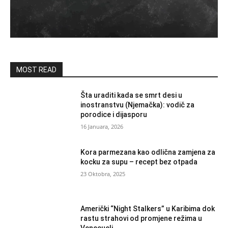
MOST READ
Šta uraditi kada se smrt desi u
inostranstvu (Njemačka): vodič za
porodice i dijasporu
16 Januara, 2026
Kora parmezana kao odlična zamjena za
kocku za supu – recept bez otpada
23 Oktobra, 2025
Američki “Night Stalkers” u Karibima dok
rastu strahovi od promjene režima u