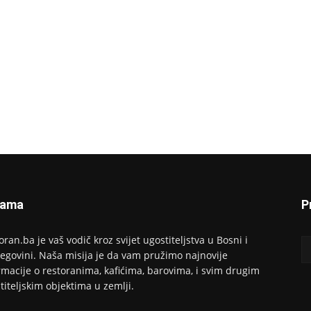
Nama
P
oran.ba je vaš vodič kroz svijet ugostiteljstva u Bosni i
egovini. Naša misija je da vam pružimo najnovije
rmacije o restoranima, kafićima, barovima, i svim drugim
titeljskim objektima u zemlji.