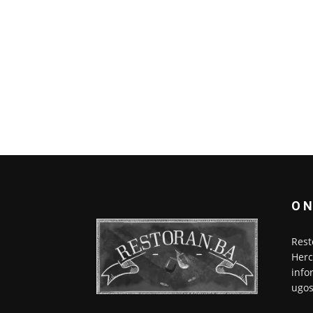
O 
Rest
Herc
info
ugos