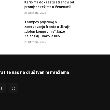
Karibima dok rastu strahovi od
promjene režima u Venecueli
23 Oktobra, 2025
Trampov prijedlog o
zamrzavanju fronta u Ukrajini
„dobar kompromis”, kaže
Zelenskij – kako je bilo
23 Oktobra, 2025
ratite nas na društvenim mrežama