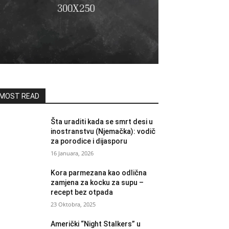
MOST READ
Šta uraditi kada se smrt desi u
inostranstvu (Njemačka): vodič
za porodice i dijasporu
16 Januara, 2026
Kora parmezana kao odlična
zamjena za kocku za supu –
recept bez otpada
23 Oktobra, 2025
Američki “Night Stalkers” u