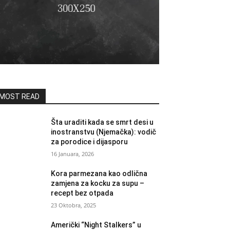
MOST READ
Šta uraditi kada se smrt desi u
inostranstvu (Njemačka): vodič
za porodice i dijasporu
16 Januara, 2026
Kora parmezana kao odlična
zamjena za kocku za supu –
recept bez otpada
23 Oktobra, 2025
Američki “Night Stalkers” u