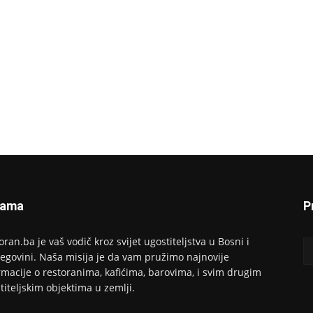
Nama
P
oran.ba je vaš vodič kroz svijet ugostiteljstva u Bosni i
egovini. Naša misija je da vam pružimo najnovije
rmacije o restoranima, kafićima, barovima, i svim drugim
titeljskim objektima u zemlji.