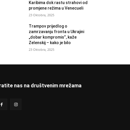
Karibima dok rastu strahovi od
promjene režima u Venecueli
23 Oktobra, 2025
Trampov prijedlog o
zamrzavanju fronta u Ukrajini
„dobar kompromis”, kaže
Zelenskij – kako je bilo
23 Oktobra, 2025
ratite nas na društvenim mrežama