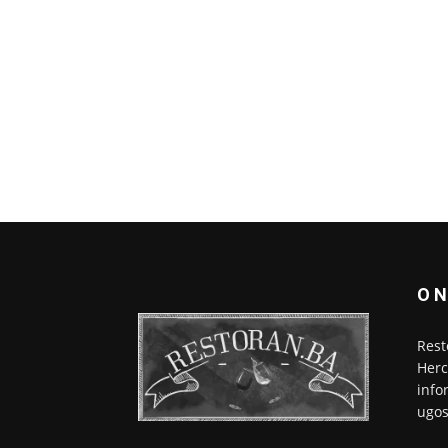
O 
Rest
Herc
info
ugos