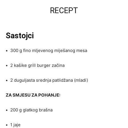
RECEPT
Sastojci
•
300 g fino mljevenog miješanog mesa
•
2 kašike grill burger začina
•
2 duguljasta srednja patlidžana (mladi)
ZA SMJESU ZA POHANJE:
•
200 g glatkog brašna
•
1 jaje