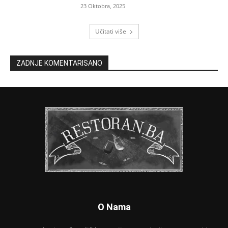
23 Oktobra, 2025
Učitati više
ZADNJE KOMENTARISANO
O Nama