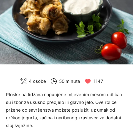
4 osobe
50 minuta
1147
Ploške patlidžana napunjene mljevenim mesom odličan
su izbor za ukusno predjelo ili glavno jelo. Ove rolice
pržene do savršenstva možete poslužiti uz umak od
grčkog jogurta, začina i naribanog krastavca za dodatni
sloj svježine.