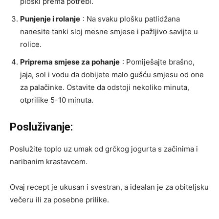
ploški prema potrebi.
Punjenje i rolanje
: Na svaku plošku patlidžana
nanesite tanki sloj mesne smjese i pažljivo savijte u
rolice.
Priprema smjese za pohanje
: Pomiješajte brašno,
jaja, sol i vodu da dobijete malo gušću smjesu od one
za palačinke. Ostavite da odstoji nekoliko minuta,
otprilike 5-10 minuta.
Posluživanje:
Poslužite toplo uz umak od grčkog jogurta s začinima i
naribanim krastavcem.
Ovaj recept je ukusan i svestran, a idealan je za obiteljsku
večeru ili za posebne prilike.