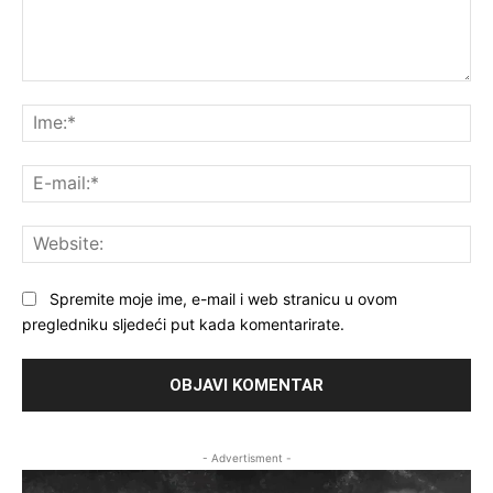
Komentar:
Ime
E-
mai
Web
Spremite moje ime, e-mail i web stranicu u ovom
pregledniku sljedeći put kada komentarirate.
- Advertisment -