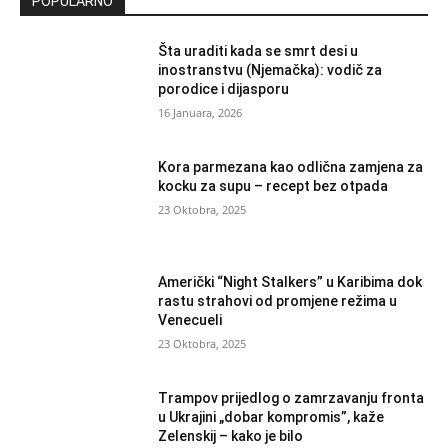
POPULARNO
Šta uraditi kada se smrt desi u
inostranstvu (Njemačka): vodič za
porodice i dijasporu
16 Januara, 2026
Kora parmezana kao odlična zamjena za
kocku za supu – recept bez otpada
23 Oktobra, 2025
Američki “Night Stalkers” u Karibima dok
rastu strahovi od promjene režima u
Venecueli
23 Oktobra, 2025
Trampov prijedlog o zamrzavanju fronta
u Ukrajini „dobar kompromis”, kaže
Zelenskij – kako je bilo