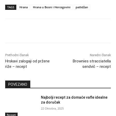
TAGS
Hrana
Hrana u Bosni i Hercegovini
patlidžan
Prethodni članak
Naredni članak
Hrskavi zalogaji od pržene
Brownies stracciatella
riže – recept
sendvič – recept
POVEZANO
Najbolji recept za domaće vafle idealne
za doručak
22 Oktobra, 2025
Recepti