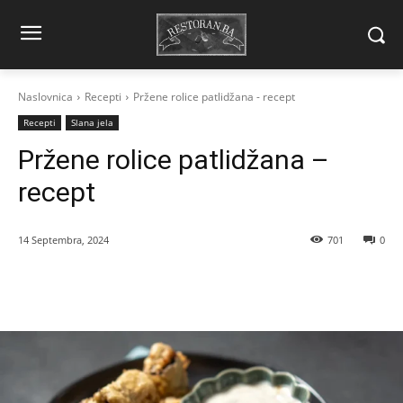
Naslovnica
Recepti
Pržene rolice patlidžana - recept
Recepti
Slana jela
Pržene rolice patlidžana –
recept
14 Septembra, 2024
701
0