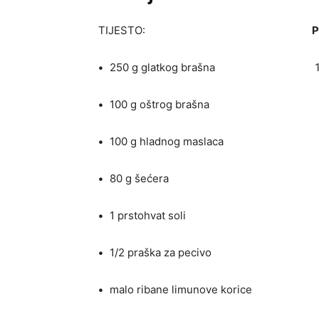
TIJESTO:
P
•
250 g glatkog brašna
•
100 g oštrog brašna
•
100 g hladnog maslaca
•
80 g šećera
•
1 prstohvat soli
•
1/2 praška za pecivo
•
malo ribane limunove korice