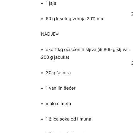
•
1 jaje
•
60 g kiselog vrhnja 20% mm
NADJEV:
•
oko 1 kg očišćenih šljiva (ili 800 g šljiva i
200 g jabuka)
•
30 g šećera
•
1 vanilin šećer
•
malo cimeta
•
1 žlica soka od limuna