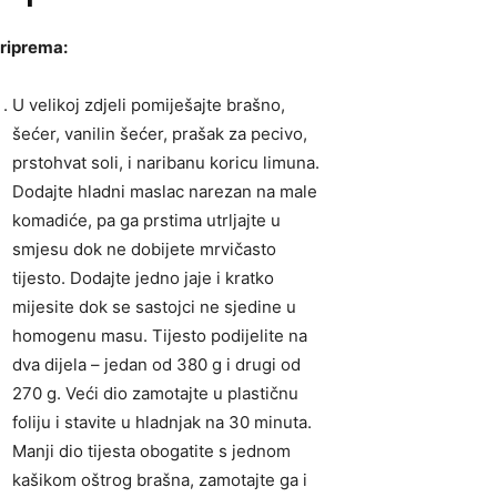
riprema:
U velikoj zdjeli pomiješajte brašno,
šećer, vanilin šećer, prašak za pecivo,
prstohvat soli, i naribanu koricu limuna.
Dodajte hladni maslac narezan na male
komadiće, pa ga prstima utrljajte u
smjesu dok ne dobijete mrvičasto
tijesto. Dodajte jedno jaje i kratko
mijesite dok se sastojci ne sjedine u
homogenu masu. Tijesto podijelite na
dva dijela – jedan od 380 g i drugi od
270 g. Veći dio zamotajte u plastičnu
foliju i stavite u hladnjak na 30 minuta.
Manji dio tijesta obogatite s jednom
kašikom oštrog brašna, zamotajte ga i