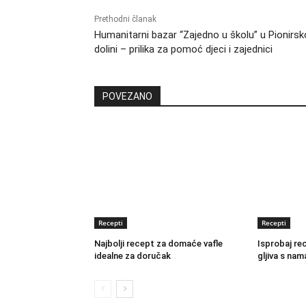
Prethodni članak
Humanitarni bazar “Zajedno u školu” u Pionirsk
dolini – prilika za pomoć djeci i zajednici
POVEZANO
Recepti
Recepti
Najbolji recept za domaće vafle
Isprobaj re
idealne za doručak
gljiva s nam