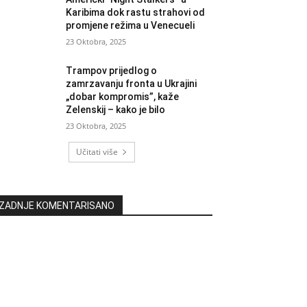
Karibima dok rastu strahovi od
promjene režima u Venecueli
23 Oktobra, 2025
Trampov prijedlog o
zamrzavanju fronta u Ukrajini
„dobar kompromis”, kaže
Zelenskij – kako je bilo
23 Oktobra, 2025
Učitati više
ZADNJE KOMENTARISANO