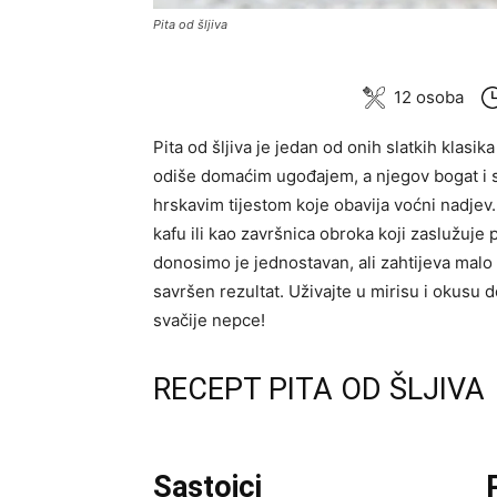
Pita od šljiva
12 osoba
Pita od šljiva je jedan od onih slatkih klasik
odiše domaćim ugođajem, a njegov bogat i s
hrskavim tijestom koje obavija voćni nadjev
kafu ili kao završnica obroka koji zaslužuje
donosimo je jednostavan, ali zahtijeva malo
savršen rezultat. Uživajte u mirisu i okusu 
svačije nepce!
RECEPT PITA OD ŠLJIVA
Sastojci