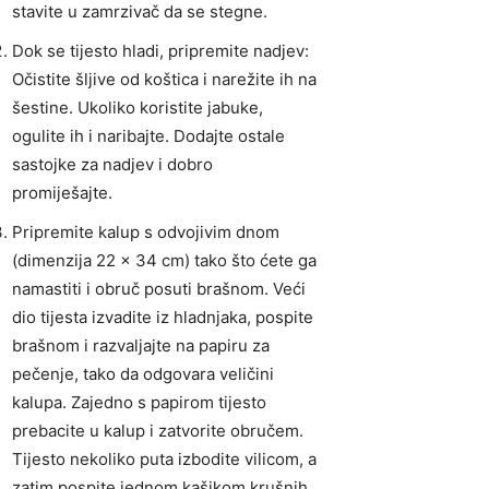
stavite u zamrzivač da se stegne.
Dok se tijesto hladi, pripremite nadjev:
Očistite šljive od koštica i narežite ih na
šestine. Ukoliko koristite jabuke,
ogulite ih i naribajte. Dodajte ostale
sastojke za nadjev i dobro
promiješajte.
Pripremite kalup s odvojivim dnom
(dimenzija 22 x 34 cm) tako što ćete ga
namastiti i obruč posuti brašnom. Veći
dio tijesta izvadite iz hladnjaka, pospite
brašnom i razvaljajte na papiru za
pečenje, tako da odgovara veličini
kalupa. Zajedno s papirom tijesto
prebacite u kalup i zatvorite obručem.
Tijesto nekoliko puta izbodite vilicom, a
zatim pospite jednom kašikom krušnih