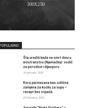
POPULARNO
Šta uraditi kada se smrt desi u
inostranstvu (Njemačka): vodič
za porodice i dijasporu
16 Januara, 2026
Kora parmezana kao odlična
zamjena za kocku za supu –
recept bez otpada
23 Oktobra, 2025
Američki “Night Stalkers” u