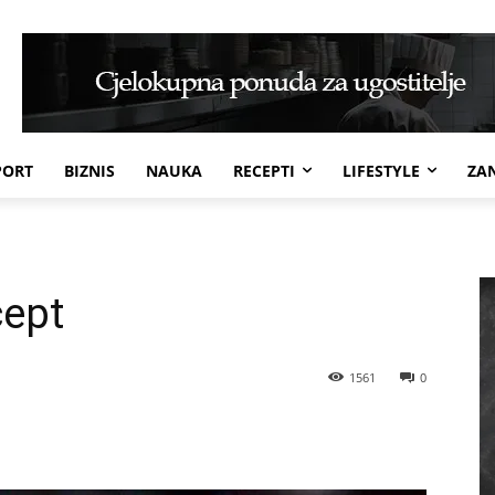
PORT
BIZNIS
NAUKA
RECEPTI
LIFESTYLE
ZAN
cept
1561
0