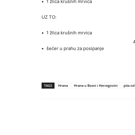
•
1 žlica krušnih mrvica
UZ TO:
•
1 žlica krušnih mrvica
•
šećer u prahu za posipanje
TAGS
Hrana
Hrana u Bosni i Hercegovini
pita od 
Dijeliti