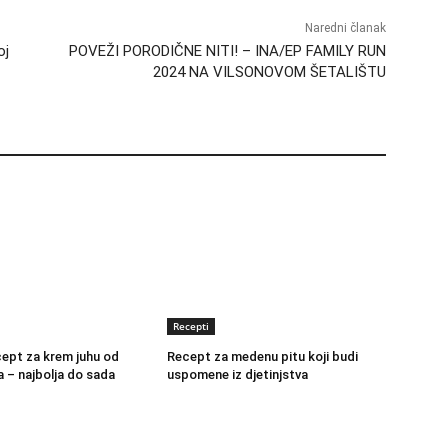
Naredni članak
oj
POVEŽI PORODIČNE NITI! – INA/EP FAMILY RUN
2024 NA VILSONOVOM ŠETALIŠTU
Recepti
cept za krem juhu od
Recept za medenu pitu koji budi
a – najbolja do sada
uspomene iz djetinjstva