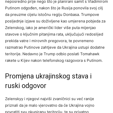
neposredno prije nego što je planirani samit s Vladimirom
Putinom odgođen, nakon što je Rusija ponovila svoj cilj
da preuzme cijelu istočnu regiju Donbasa. Trumpove
posljednje izjave su doživljene kao umjerena pobjeda za
Zelenskog, iako je američki lider više puta mijenjao
stavove o ključnim pitanjima rata, uključujući redoslijed
prekida vatre i mirovnih pregovora, te povremeno
razmatrao Putinove zahtjeve da Ukrajina ustupi dodatne
teritorije. Nedavno je Trump odbio poslati Tomahawk
rakete u Kijev nakon telefonskog razgovora s Putinom.
Promjena ukrajinskog stava i
ruski odgovor
Zelenskyy i njegovi najviši zvaničnici su već ranije
priznali da je malo vjerovatno da će Ukrajina vojno
povratiti svu okupiranu teritoriju, te su privatno