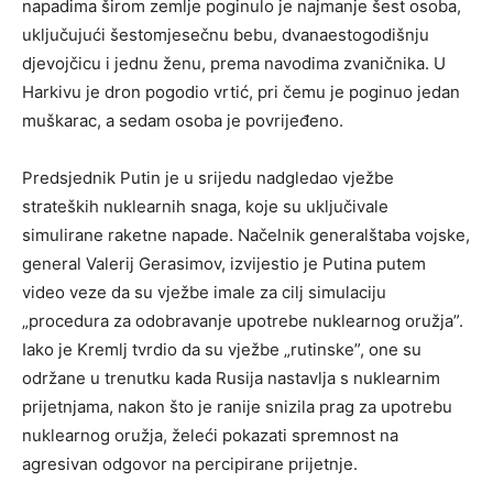
napadima širom zemlje poginulo je najmanje šest osoba,
uključujući šestomjesečnu bebu, dvanaestogodišnju
djevojčicu i jednu ženu, prema navodima zvaničnika. U
Harkivu je dron pogodio vrtić, pri čemu je poginuo jedan
muškarac, a sedam osoba je povrijeđeno.
Predsjednik Putin je u srijedu nadgledao vježbe
strateških nuklearnih snaga, koje su uključivale
simulirane raketne napade. Načelnik generalštaba vojske,
general Valerij Gerasimov, izvijestio je Putina putem
video veze da su vježbe imale za cilj simulaciju
„procedura za odobravanje upotrebe nuklearnog oružja”.
Iako je Kremlj tvrdio da su vježbe „rutinske”, one su
održane u trenutku kada Rusija nastavlja s nuklearnim
prijetnjama, nakon što je ranije snizila prag za upotrebu
nuklearnog oružja, želeći pokazati spremnost na
agresivan odgovor na percipirane prijetnje.