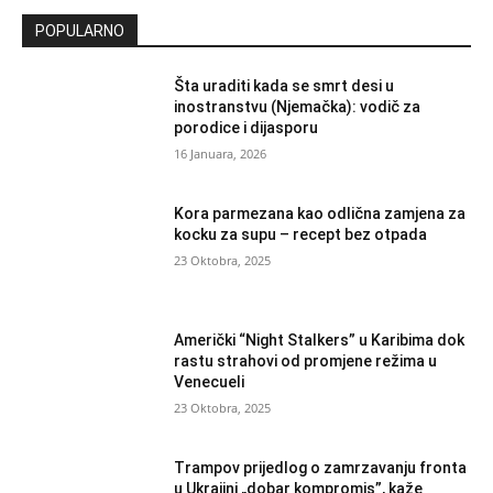
POPULARNO
Šta uraditi kada se smrt desi u
inostranstvu (Njemačka): vodič za
porodice i dijasporu
16 Januara, 2026
Kora parmezana kao odlična zamjena za
kocku za supu – recept bez otpada
23 Oktobra, 2025
Američki “Night Stalkers” u Karibima dok
rastu strahovi od promjene režima u
Venecueli
23 Oktobra, 2025
Trampov prijedlog o zamrzavanju fronta
u Ukrajini „dobar kompromis”, kaže