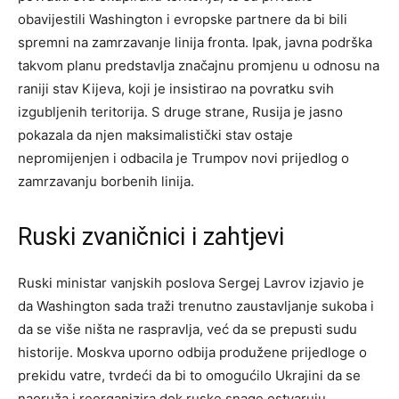
obavijestili Washington i evropske partnere da bi bili
spremni na zamrzavanje linija fronta. Ipak, javna podrška
takvom planu predstavlja značajnu promjenu u odnosu na
raniji stav Kijeva, koji je insistirao na povratku svih
izgubljenih teritorija. S druge strane, Rusija je jasno
pokazala da njen maksimalistički stav ostaje
nepromijenjen i odbacila je Trumpov novi prijedlog o
zamrzavanju borbenih linija.
Ruski zvaničnici i zahtjevi
Ruski ministar vanjskih poslova Sergej Lavrov izjavio je
da Washington sada traži trenutno zaustavljanje sukoba i
da se više ništa ne raspravlja, već da se prepusti sudu
historije. Moskva uporno odbija produžene prijedloge o
prekidu vatre, tvrdeći da bi to omogućilo Ukrajini da se
naoruža i reorganizira dok ruske snage ostvaruju