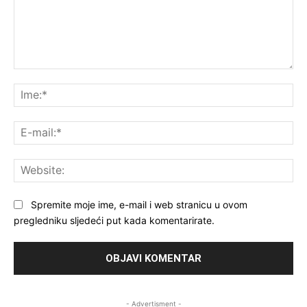
Komentar:
Ime
E-
mai
Web
Spremite moje ime, e-mail i web stranicu u ovom
pregledniku sljedeći put kada komentarirate.
- Advertisment -