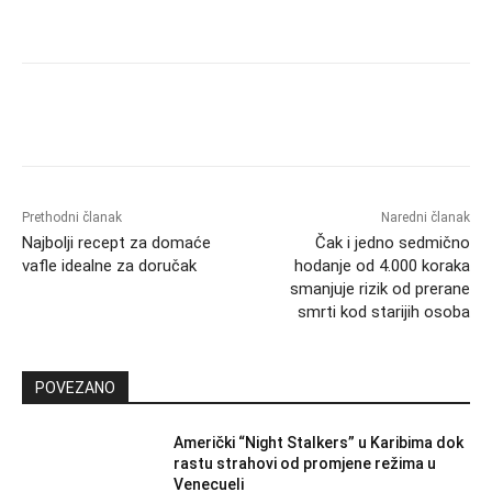
Prethodni članak
Naredni članak
Najbolji recept za domaće
Čak i jedno sedmično
vafle idealne za doručak
hodanje od 4.000 koraka
smanjuje rizik od prerane
smrti kod starijih osoba
POVEZANO
Američki “Night Stalkers” u Karibima dok
rastu strahovi od promjene režima u
Venecueli