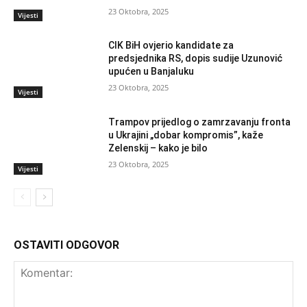
23 Oktobra, 2025
Vijesti
CIK BiH ovjerio kandidate za
predsjednika RS, dopis sudije Uzunović
upućen u Banjaluku
23 Oktobra, 2025
Vijesti
Trampov prijedlog o zamrzavanju fronta
u Ukrajini „dobar kompromis”, kaže
Zelenskij – kako je bilo
23 Oktobra, 2025
Vijesti
OSTAVITI ODGOVOR