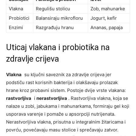
Vlakna
Regulišu stolicu
Zob, mahunarke
Probiotici
Balansiraju mikrofloru
Jogurt, kefir
Enzimi
Razgrađuju hranu
Ananas, papaja
Uticaj vlakana i probiotika na
zdravlje crijeva
Vlakna
su ključni saveznik za zdravlje crijeva jer
podstiču rast korisnih bakterija i olakšavaju prolazak
hrane kroz probavni sistem. Postoje dvije vrste vlakana:
rastvorljiva
i
nerastvorljiva
. Rastvorljiva vlakna, koja se
nalaze u zobi, jabukama i mahunarkama, formiraju gel koji
usporava varenje i pomaže u apsorpciji nutrijenata.
Nerastvorljiva vlakna, prisutna u integralnim žitaricama i
povrću, povećavaju masu stolice i sprečavaju zatvor.