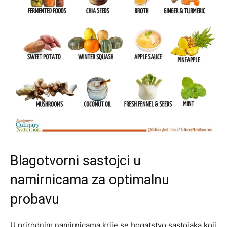
Blagotvorni sastojci u
namirnicama za optimalnu
probavu
U prirodnim namirnicama krije se bogatstvo sastojaka koji