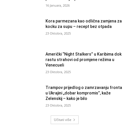
16 Januara, 2026
Kora parmezana kao odlična zamjena za
kocku za supu – recept bez otpada
23 Oktobra, 2025
Američki “Night Stalkers” u Karibima dok
rastu strahovi od promjene režima u
Venecueli
23 Oktobra, 2025
Trampov prijedlog o zamrzavanju fronta
u Ukrajini „dobar kompromis”, kaže
Zelenskij – kako je bilo
23 Oktobra, 2025
Učitati više