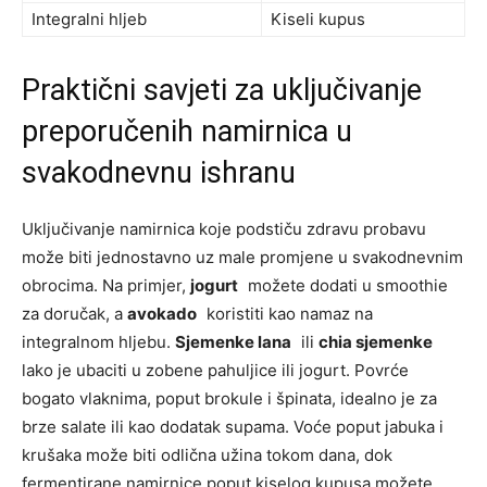
Integralni hljeb
Kiseli kupus
Praktični savjeti za uključivanje
preporučenih namirnica u
svakodnevnu ishranu
Uključivanje namirnica koje podstiču zdravu probavu
može biti jednostavno uz male promjene u svakodnevnim
obrocima. Na primjer,
jogurt
možete dodati u smoothie
za doručak, a
avokado
koristiti kao namaz na
integralnom hljebu.
Sjemenke lana
ili
chia sjemenke
lako je ubaciti u zobene pahuljice ili jogurt. Povrće
bogato vlaknima, poput brokule i špinata, idealno je za
brze salate ili kao dodatak supama. Voće poput jabuka i
krušaka može biti odlična užina tokom dana, dok
fermentirane namirnice poput kiselog kupusa možete