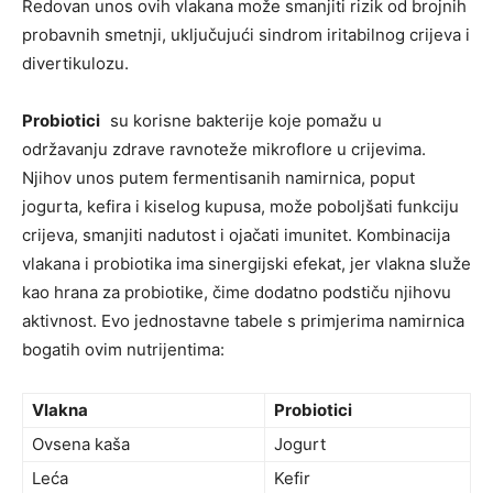
Redovan unos ovih vlakana može smanjiti rizik od brojnih
probavnih smetnji, uključujući sindrom iritabilnog crijeva i
divertikulozu.
Probiotici
su korisne bakterije koje pomažu u
održavanju zdrave ravnoteže mikroflore u crijevima.
Njihov unos putem fermentisanih namirnica, poput
jogurta, kefira i kiselog kupusa, može poboljšati funkciju
crijeva, smanjiti nadutost i ojačati imunitet. Kombinacija
vlakana i probiotika ima sinergijski efekat, jer vlakna služe
kao hrana za probiotike, čime dodatno podstiču njihovu
aktivnost. Evo jednostavne tabele s primjerima namirnica
bogatih ovim nutrijentima:
Vlakna
Probiotici
Ovsena kaša
Jogurt
Leća
Kefir