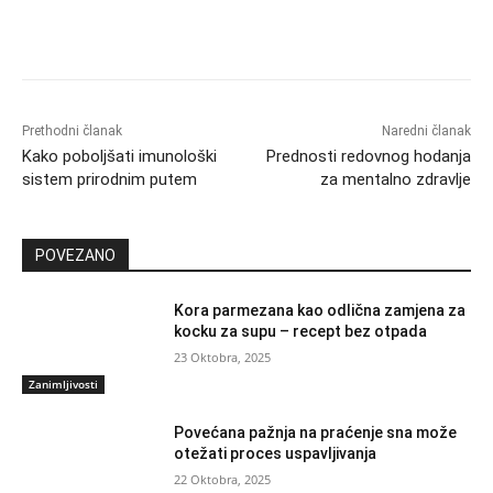
Prethodni članak
Naredni članak
Kako poboljšati imunološki
Prednosti redovnog hodanja
sistem prirodnim putem
za mentalno zdravlje
POVEZANO
Kora parmezana kao odlična zamjena za
kocku za supu – recept bez otpada
23 Oktobra, 2025
Zanimljivosti
Povećana pažnja na praćenje sna može
otežati proces uspavljivanja
22 Oktobra, 2025