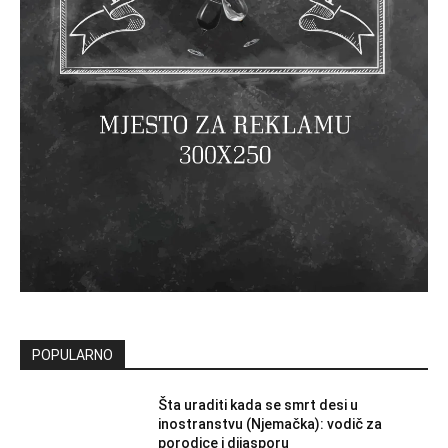
POPULARNO
Šta uraditi kada se smrt desi u
inostranstvu (Njemačka): vodič za
porodice i dijasporu