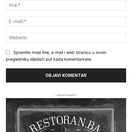
Ime
E-
mai
Web
Spremite moje ime, e-mail i web stranicu u ovom
pregledniku sljedeći put kada komentarirate.
- Advertisment -