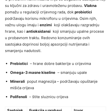
su ključni za zdravu i uravnoteženu probavu.
Vlakna
pomažu u regulaciji crijevnog rada, dok
probiotici
podržavaju korisnu mikrofloru u crijevima. Osim njih,
važnu ulogu imaju i
enzimi
koji olakšavaju razgradnju
hrane, kao i
antioksidansi
koji smanjuju upalne procese
u probavnom traktu. Redovno konzumiranje ovih
sastojaka doprinosi boljoj apsorpciji nutrijenata i
smanjenju nadutosti.
Prebiotici
– hrane dobre bakterije u crijevima
Omega-3 masne kiseline
– smanjuju upale
Minerali
poput magnezija – podržavaju opuštanje
mišića crijeva
Polifenoli
– štite sluznicu crijeva
Sastojak
Funkcija u probavi
Izvor