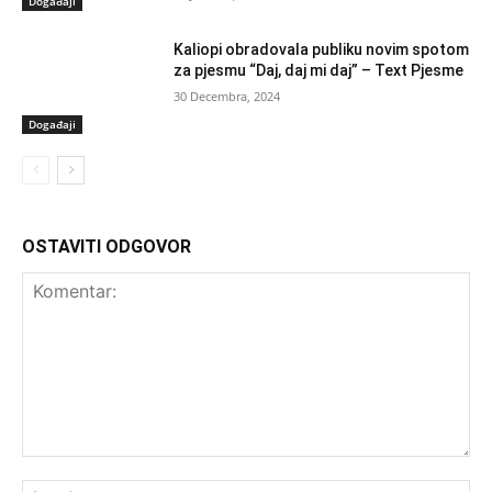
Događaji
Kaliopi obradovala publiku novim spotom
za pjesmu “Daj, daj mi daj” – Text Pjesme
30 Decembra, 2024
Događaji
OSTAVITI ODGOVOR
Komentar:
Ime