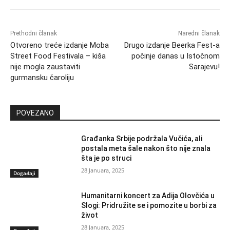
Prethodni članak
Naredni članak
Otvoreno treće izdanje Moba
Drugo izdanje Beerka Fest-a
Street Food Festivala – kiša
počinje danas u Istočnom
nije mogla zaustaviti
Sarajevu!
gurmansku čaroliju
POVEZANO
Građanka Srbije podržala Vučića, ali
postala meta šale nakon što nije znala
šta je po struci
28 Januara, 2025
Događaji
Humanitarni koncert za Adija Olovčića u
Slogi: Pridružite se i pomozite u borbi za
život
28 Januara, 2025