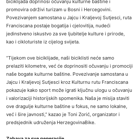
biciklijada doprinosi očuvanju kulturne baštine i
promovira održivi turizam u Bosni i Hercegovini.
Povezivanjem samostana u Jajcu i Kraljevoj Sutjesci, ruta
Franciscana postaje bogatija i cjelovitija, nudeći
jedinstveno iskustvo za sve ljubitelje kulture i prirode,
kao i cikloturiste iz cijelog svijeta.
“Tijekom ove biciklijade, naši biciklisti neće samo
prelaziti kilometre, već će doprinositi očuvanju i promociji
naše bogate kulturne baštine. Povezivanje samostana u
Jajcu i Kraljevoj Sutjesci kroz Kulturnu rutu Franciscana
pokazuje kako sport može igrati ključnu ulogu u očuvanju
i valorizaciji historijskih spomenika. Naša je misija staviti
ove dragulje kulturne baštine u fokus, ne samo lokalne,
već i šire javnosti,” kazao je Toni Zorić, organizator i
predsjednik udruženja HerzegovinaBike.
Zabava za sve generacije