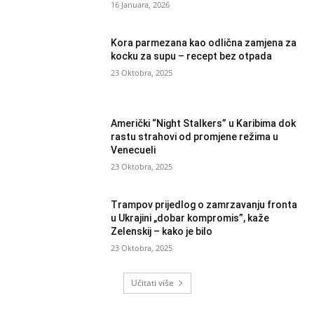
16 Januara, 2026
Kora parmezana kao odlična zamjena za
kocku za supu – recept bez otpada
23 Oktobra, 2025
Američki “Night Stalkers” u Karibima dok
rastu strahovi od promjene režima u
Venecueli
23 Oktobra, 2025
Trampov prijedlog o zamrzavanju fronta
u Ukrajini „dobar kompromis”, kaže
Zelenskij – kako je bilo
23 Oktobra, 2025
Učitati više