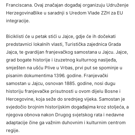
Franciscana. Ovaj značajan događaj organizuju Udruženje
HerzegovinaBike u saradnji s Uredom Vlade ZZH za EU
integracije.
Biciklisti će u petak stići u Jajce, gdje će ih dočekati
predstavnici lokalnih vlasti, Turistička zajednica Grada
Jajca, te gvardijan franjevačkog samostana u Jajcu. Jajce,
grad bogate historije i izuzetnog kulturnog nasljeđa,
smješten na ušću Plive u Vrbas, prvi put se spominje u
pisanim dokumentima 1396. godine. Franjevački
samostan u Jajcu, osnovan 1885. godine, nosi dugu
historiju franjevačke prisutnosti u ovom dijelu Bosne i
Hercegovine, koja seže do srednjeg vijeka. Samostan je
svjedočio brojnim historijskim događajima kroz stoljeća, a
njegova obnova nakon Drugog svjetskog rata i nedavne
adaptacije čine ga važnim duhovnim i kulturnim centrom
regije.