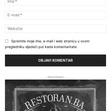
E-
mai
Web
Spremite moje ime, e-mail i web stranicu u ovom
pregledniku sljedeći put kada komentarirate.
- Advertisment -