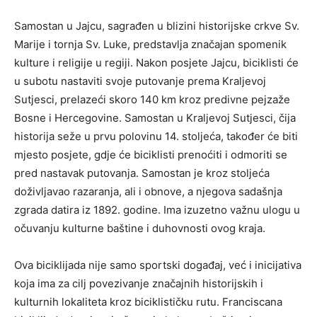
Samostan u Jajcu, sagrađen u blizini historijske crkve Sv.
Marije i tornja Sv. Luke, predstavlja značajan spomenik
kulture i religije u regiji. Nakon posjete Jajcu, biciklisti će
u subotu nastaviti svoje putovanje prema Kraljevoj
Sutjesci, prelazeći skoro 140 km kroz predivne pejzaže
Bosne i Hercegovine. Samostan u Kraljevoj Sutjesci, čija
historija seže u prvu polovinu 14. stoljeća, također će biti
mjesto posjete, gdje će biciklisti prenoćiti i odmoriti se
pred nastavak putovanja. Samostan je kroz stoljeća
doživljavao razaranja, ali i obnove, a njegova sadašnja
zgrada datira iz 1892. godine. Ima izuzetno važnu ulogu u
očuvanju kulturne baštine i duhovnosti ovog kraja.
Ova biciklijada nije samo sportski događaj, već i inicijativa
koja ima za cilj povezivanje značajnih historijskih i
kulturnih lokaliteta kroz biciklističku rutu. Franciscana