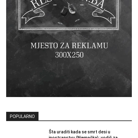
POPULARNO
Šta uraditi kada se smrt desi u
inostranstvu (Njemačka): vodič za