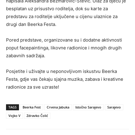
napisala Aleksandra Bezmarović-Stević. Ulaz za djecu je
besplatan uz prisustvo roditelja, dok su karte za
predstavu za roditelje uključene u cijenu ulaznice za
drugi dan Beerka Festa.
Pored predstave, organizovane su i dodatne aktivnosti
poput facepaintinga, likovne radionice i mnogih drugih
zabavnih sadržaja.
Posjetite i uživajte u neponovljivom iskustvu Beerka
Festa, gdje vas čekaju sjajna muzika, zabava i kreativne
radionice za sve uzraste!
TAGS
Beerka Fest
Crvena Jabuka
Istočno Sarajevo
Sarajevo
Vojko V
Zdravko Čolić