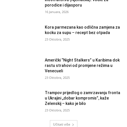
porodice i dijasporu
16 Januara, 2026
Kora parmezana kao odlična zamjena za
kocku za supu – recept bez otpada
23 Oktobra, 2025
Američki “Night Stalkers” u Karibima dok
rastu strahovi od promjene režima u
Venecueli
23 Oktobra, 2025
Trampov prijedlog o zamrzavanju fronta
u Ukrajini „dobar kompromis”, kaže
Zelenskij – kako je bilo
23 Oktobra, 2025
Učitati više