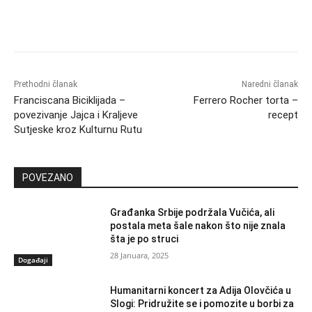
Prethodni članak
Naredni članak
Franciscana Biciklijada –
Ferrero Rocher torta –
povezivanje Jajca i Kraljeve
recept
Sutjeske kroz Kulturnu Rutu
POVEZANO
Građanka Srbije podržala Vučića, ali
postala meta šale nakon što nije znala
šta je po struci
28 Januara, 2025
Događaji
Humanitarni koncert za Adija Olovčića u
Slogi: Pridružite se i pomozite u borbi za