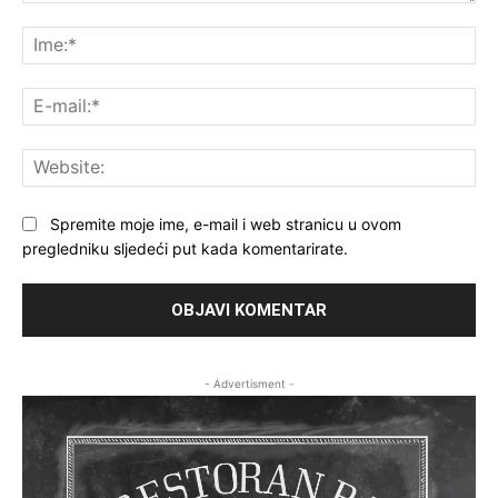
Komentar:
Ime
E-
mai
Web
Spremite moje ime, e-mail i web stranicu u ovom
pregledniku sljedeći put kada komentarirate.
- Advertisment -