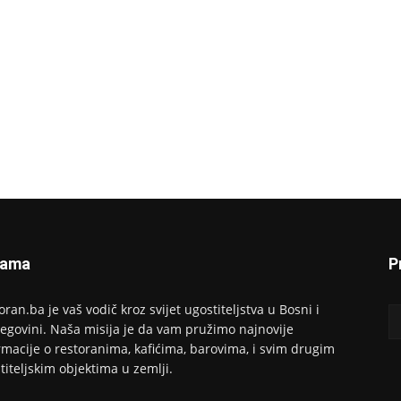
Nama
P
oran.ba je vaš vodič kroz svijet ugostiteljstva u Bosni i
egovini. Naša misija je da vam pružimo najnovije
rmacije o restoranima, kafićima, barovima, i svim drugim
titeljskim objektima u zemlji.