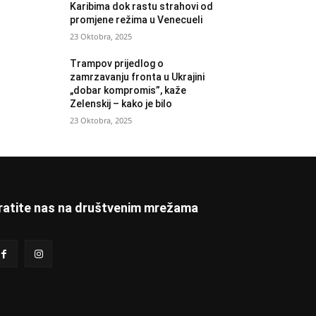
Karibima dok rastu strahovi od
promjene režima u Venecueli
23 Oktobra, 2025
Trampov prijedlog o
zamrzavanju fronta u Ukrajini
„dobar kompromis”, kaže
Zelenskij – kako je bilo
23 Oktobra, 2025
ratite nas na društvenim mrežama