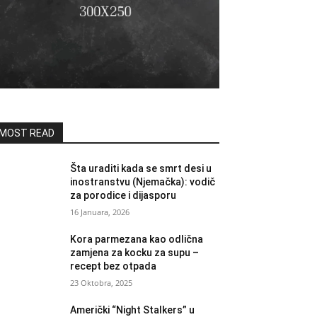
MOST READ
Šta uraditi kada se smrt desi u
inostranstvu (Njemačka): vodič
za porodice i dijasporu
16 Januara, 2026
Kora parmezana kao odlična
zamjena za kocku za supu –
recept bez otpada
23 Oktobra, 2025
Američki “Night Stalkers” u