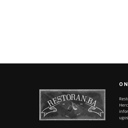
O 
Rest
Herc
info
ugos