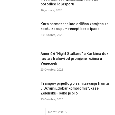
porodice i dijasporu
16 Januara, 2026
Kora parmezana kao odlična zamjena za
kocku za supu – recept bez otpada
23 Oktobra, 2025
Američki “Night Stalkers” u Karibima dok
rastu strahovi od promjene režima u
Venecueli
23 Oktobra, 2025
Trampov prijedlog o zamrzavanju fronta
u Ukrajini „dobar kompromis”, kaže
Zelenskij – kako je bilo
23 Oktobra, 2025
Učitati više