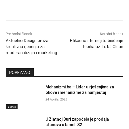
Prethodni članak
Naredni članak
Aktuelno Design pruža
Efikasno i temeljito čišćenje
kreativna rješenja za
tepiha uz Total Clean
moderan dizajn i marketing
POVEZANO
Mehanizmi.ba – Lider u rješenjima za
okove i mehanizme za namještaj
24 Aprila, 2025
Biznis
U Zlatnoj Buri započela je prodaja
stanova u lameli S2