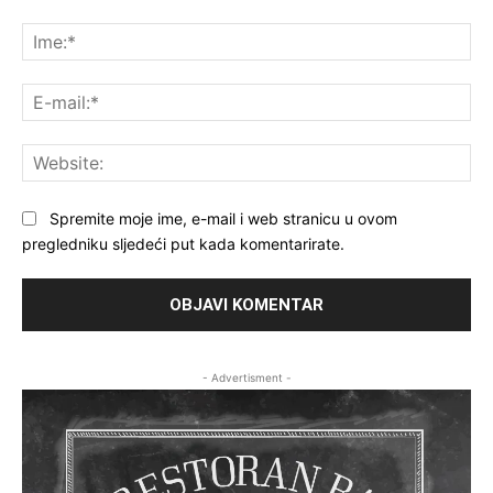
Komentar:
Ime
E-
mai
Web
Spremite moje ime, e-mail i web stranicu u ovom
pregledniku sljedeći put kada komentarirate.
- Advertisment -