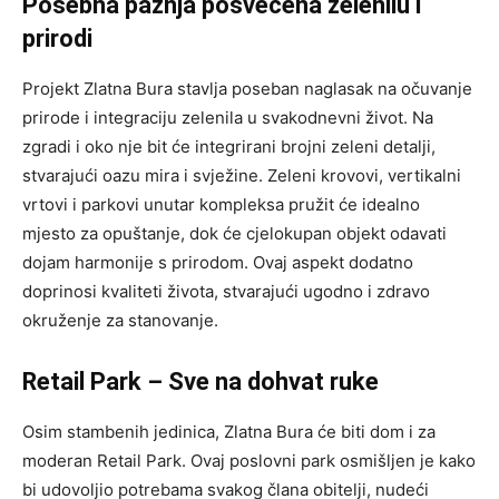
Posebna pažnja posvećena zelenilu i
prirodi
Projekt Zlatna Bura stavlja poseban naglasak na očuvanje
prirode i integraciju zelenila u svakodnevni život. Na
zgradi i oko nje bit će integrirani brojni zeleni detalji,
stvarajući oazu mira i svježine. Zeleni krovovi, vertikalni
vrtovi i parkovi unutar kompleksa pružit će idealno
mjesto za opuštanje, dok će cjelokupan objekt odavati
dojam harmonije s prirodom. Ovaj aspekt dodatno
doprinosi kvaliteti života, stvarajući ugodno i zdravo
okruženje za stanovanje.
Retail Park – Sve na dohvat ruke
Osim stambenih jedinica, Zlatna Bura će biti dom i za
moderan Retail Park. Ovaj poslovni park osmišljen je kako
bi udovoljio potrebama svakog člana obitelji, nudeći