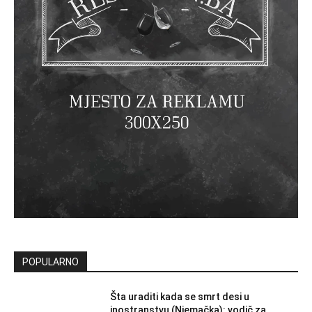
POPULARNO
Šta uraditi kada se smrt desi u
inostranstvu (Njemačka): vodič za