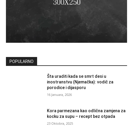
POPULARNO
Šta uraditi kada se smrt desi u
inostranstvu (Njemačka): vodič za
porodice i dijasporu
16 Januara, 2026
Kora parmezana kao odlična zamjena za
kocku za supu – recept bez otpada
23 Oktobra, 2025