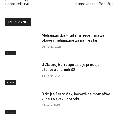
ugostiteljstvu
stanovanju u Posušju
POVEZANO
Mehanizmi.ba – Lider u rješenjima za
okove i mehanizme za namještaj
24 Aprila, 2025
Biznis
U Zlatnoj Buri započela je prodaja
stanova u lameli S2
14 Aprila, 2025
Biznis
Otkrijte ZerroMax, inovativne montažne
kuće za svaku potrebu
4 Marta, 2025
Biznis