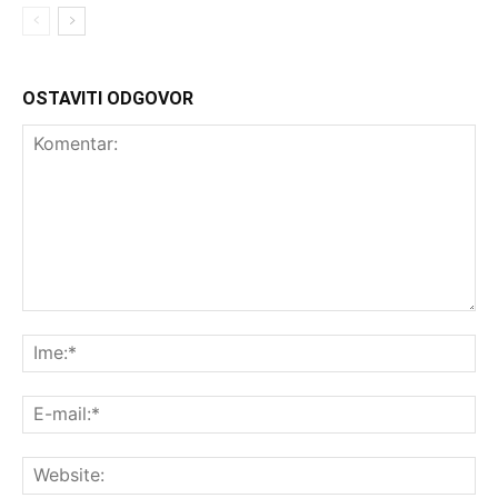
OSTAVITI ODGOVOR
Komentar:
Ime
E-
mai
Web