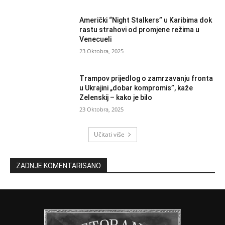
Američki “Night Stalkers” u Karibima dok
rastu strahovi od promjene režima u
Venecueli
23 Oktobra, 2025
Trampov prijedlog o zamrzavanju fronta
u Ukrajini „dobar kompromis”, kaže
Zelenskij – kako je bilo
23 Oktobra, 2025
Učitati više
ZADNJE KOMENTARISANO