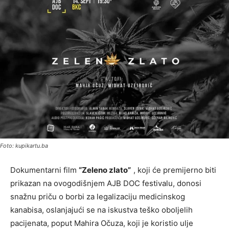
Foto: kupikartu.ba
Dokumentarni film
“Zeleno zlato”
, koji će premijerno biti
prikazan na ovogodišnjem AJB DOC festivalu, donosi
snažnu priču o borbi za legalizaciju medicinskog
kanabisa, oslanjajući se na iskustva teško oboljelih
pacijenata, poput Mahira Očuza, koji je koristio ulje