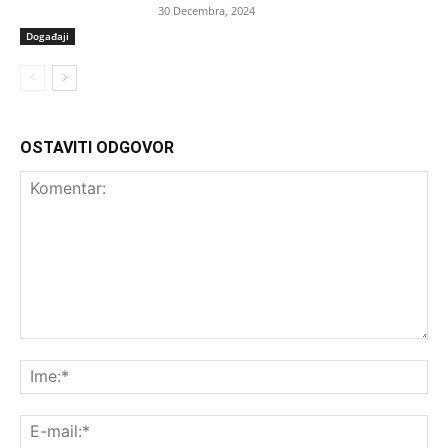
30 Decembra, 2024
Događaji
OSTAVITI ODGOVOR
Komentar:
Ime
E-
mai