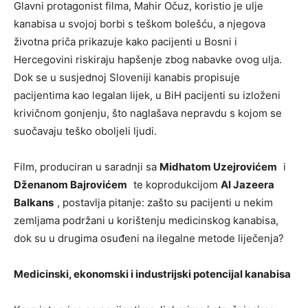
Glavni protagonist filma, Mahir Očuz, koristio je ulje
kanabisa u svojoj borbi s teškom bolešću, a njegova
životna priča prikazuje kako pacijenti u Bosni i
Hercegovini riskiraju hapšenje zbog nabavke ovog ulja.
Dok se u susjednoj Sloveniji kanabis propisuje
pacijentima kao legalan lijek, u BiH pacijenti su izloženi
krivičnom gonjenju, što naglašava nepravdu s kojom se
suočavaju teško oboljeli ljudi.
Film, produciran u saradnji sa
Midhatom Uzejrovićem
i
Dženanom Bajrovićem
te koprodukcijom
Al Jazeera
Balkans
, postavlja pitanje: zašto su pacijenti u nekim
zemljama podržani u korištenju medicinskog kanabisa,
dok su u drugima osuđeni na ilegalne metode liječenja?
Medicinski, ekonomski i industrijski potencijal kanabisa