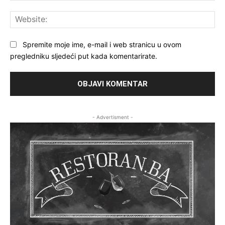
Web
Spremite moje ime, e-mail i web stranicu u ovom
pregledniku sljedeći put kada komentarirate.
- Advertisment -