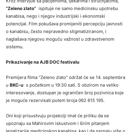
Kroz intervjue sa pacijentima, ljekarima i stručnjacima,
“Zeleno zlato”
ispituje ne samo medicinsku upotrebu
kanabisa, nego i njegov industrijski i ekonomski
potencijal. Film pokušava promijeniti percepciju javnosti
o kanabisu, često nepravedno stigmatiziranom, i
naglašava njegovu moguću važnost u zdravstvenom
sistemu.
Prikazivanje na AJB DOC festivalu
Premijera filma “Zeleno zlato” održat će se 14. septembra
u
BKC-u
s početkom u 19:30 sati. S obzirom na veliko
interesovanje, dostupan je ograničen broj pozivnica koje
je moguće rezervisati putem broja 062 615 195.
Oni koji prisustvuju projekciji imat će priliku da se
upoznaju sa Mahirovim iskustvom i širim pitanjem
legalizacije medicinskog kanabisa, kao i da saznaju više o