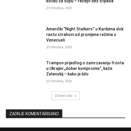
kocku za supu – recept bez otpada
23 Oktobra, 2025
Američki “Night Stalkers” u Karibima dok
rastu strahovi od promjene režima u
Venecueli
23 Oktobra, 2025
Trampov prijedlog o zamrzavanju fronta
u Ukrajini „dobar kompromis”, kaže
Zelenskij – kako je bilo
23 Oktobra, 2025
Učitati više
ZADNJE KOMENTARISANO