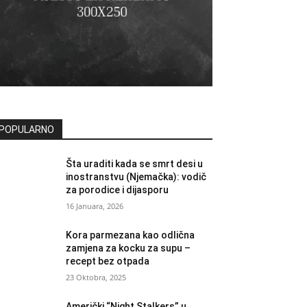
POPULARNO
Šta uraditi kada se smrt desi u
inostranstvu (Njemačka): vodič
za porodice i dijasporu
16 Januara, 2026
Kora parmezana kao odlična
zamjena za kocku za supu –
recept bez otpada
23 Oktobra, 2025
Američki “Night Stalkers” u