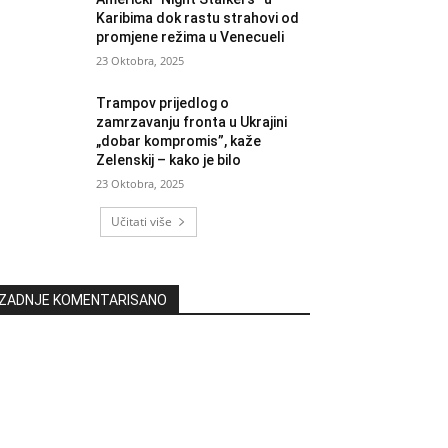
Karibima dok rastu strahovi od
promjene režima u Venecueli
23 Oktobra, 2025
Trampov prijedlog o
zamrzavanju fronta u Ukrajini
„dobar kompromis”, kaže
Zelenskij – kako je bilo
23 Oktobra, 2025
Učitati više
ZADNJE KOMENTARISANO