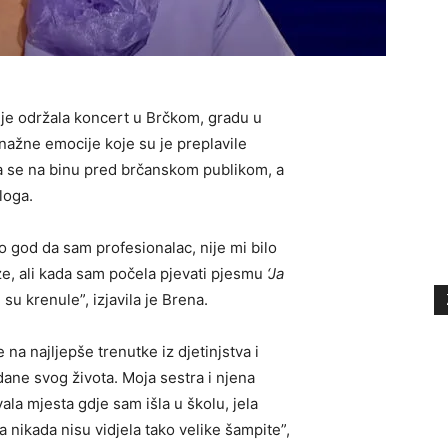
je održala koncert u Brčkom, gradu u
snažne emocije koje su je preplavile
a se na binu pred brčanskom publikom, a
loga.
 god da sam profesionalac, nije mi bilo
ze, ali kada sam počela pjevati pjesmu
‘Ja
e su krenule”, izjavila je Brena.
 na najljepše trenutke iz djetinjstva i
ane svog života. Moja sestra i njena
la mjesta gdje sam išla u školu, jela
 nikada nisu vidjela tako velike šampite”,