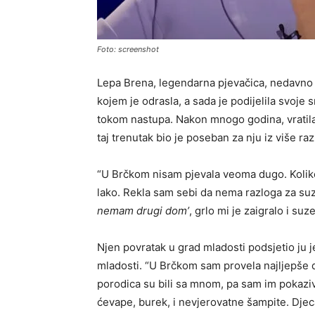
Foto: screenshot
Lepa Brena, legendarna pjevačica, nedavno 
kojem je odrasla, a sada je podijelila svoje 
tokom nastupa. Nakon mnogo godina, vratil
taj trenutak bio je poseban za nju iz više raz
“U Brčkom nisam pjevala veoma dugo. Koliko
lako. Rekla sam sebi da nema razloga za su
nemam drugi dom’
, grlo mi je zaigralo i suz
Njen povratak u grad mladosti podsjetio ju je
mladosti. “U Brčkom sam provela najljepše d
porodica su bili sa mnom, pa sam im pokaziva
ćevape, burek, i nevjerovatne šampite. Djeca