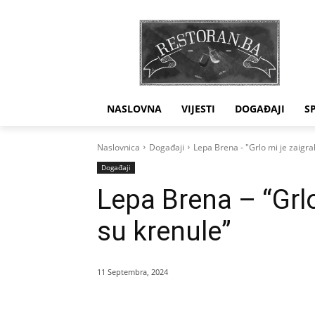
NASLOVNA
VIJESTI
DOGAĐAJI
S
Naslovnica
Događaji
Lepa Brena - "Grlo mi je zaigra
Događaji
Lepa Brena – “Grlo
su krenule”
11 Septembra, 2024
Dijeliti