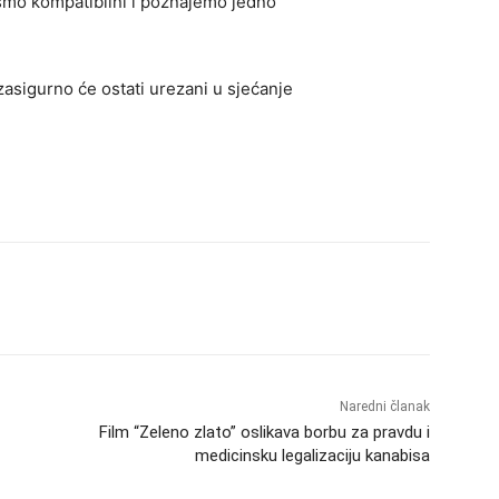
r smo kompatibilni i poznajemo jedno
zasigurno će ostati urezani u sjećanje
Naredni članak
Film “Zeleno zlato” oslikava borbu za pravdu i
medicinsku legalizaciju kanabisa