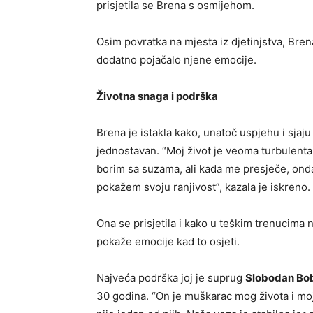
prisjetila se Brena s osmijehom.
Osim povratka na mjesta iz djetinjstva, Brena 
dodatno pojačalo njene emocije.
Životna snaga i podrška
Brena je istakla kako, unatoč uspjehu i sjaju 
jednostavan. “Moj život je veoma turbulentan
borim sa suzama, ali kada me presječe, ond
pokažem svoju ranjivost”, kazala je iskreno.
Ona se prisjetila i kako u teškim trenucima na
pokaže emocije kad to osjeti.
Najveća podrška joj je suprug
Slobodan Bob
30 godina. “On je muškarac mog života i moj