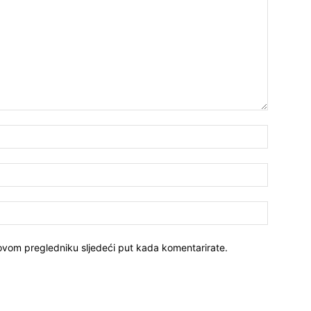
Ime:*
E-
mail:*
Website:
 ovom pregledniku sljedeći put kada komentarirate.