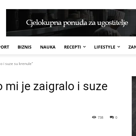
PORT
BIZNIS
NAUKA
RECEPTI
LIFESTYLE
ZAN
lo i suze su krenule"
 mi je zaigralo i suze
738
0