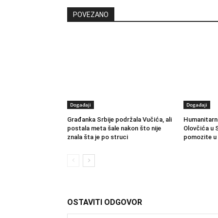
POVEZANO
Događaji
Događaji
Građanka Srbije podržala Vučića, ali
Humanitarni
postala meta šale nakon što nije
Olovčića u S
znala šta je po struci
pomozite u 
OSTAVITI ODGOVOR