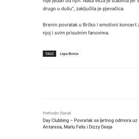
nije jedan od njih. Naša veza je stabilna je
drugo u dušu”, zaključila je pjevačica.
Brenin povratak u Brčko i emotivni koncert 
njoj i svim prisutnim fanovima.
TAGS
Lepa Brena
Dijeliti
Prethodni članak
Day Clubbing – Povratak sa ljetnog odmora uz
Antaresa, Marlu Felis i Dizzy Deeja