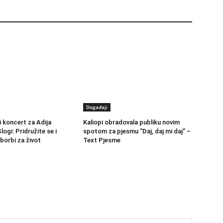
Događaji
 koncert za Adija
Kaliopi obradovala publiku novim
logi: Pridružite se i
spotom za pjesmu “Daj, daj mi daj” –
borbi za život
Text Pjesme