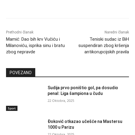
Prethodni članak
Naredni članak
Mamić: Dao bih krv Vučiću i
Teniski sudac iz BiH
Milanoviću, isprika sinu i bratu
suspendiran zbog kršenja
zbog nepravde
antikorupcijskih pravila
POVEZANO
Sudija prvo poništio gol, pa dosudio
penal: Liga šampiona u čudu
22 Oktobra, 2025
Sport
Đoković otkazao učešće na Mastersu
1000 u Parizu
22 Oktobra, 2025