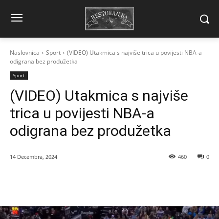
Naslovnica
Sport
(VIDEO) Utakmica s najviše trica u povijesti NBA-a
odigrana bez produžetka
Sport
(VIDEO) Utakmica s najviše
trica u povijesti NBA-a
odigrana bez produžetka
14 Decembra, 2024
460
0