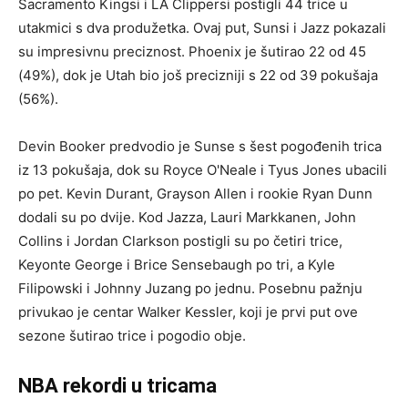
Sacramento Kingsi i LA Clippersi postigli 44 trice u
utakmici s dva produžetka. Ovaj put, Sunsi i Jazz pokazali
su impresivnu preciznost. Phoenix je šutirao 22 od 45
(49%), dok je Utah bio još precizniji s 22 od 39 pokušaja
(56%).
Devin Booker predvodio je Sunse s šest pogođenih trica
iz 13 pokušaja, dok su Royce O'Neale i Tyus Jones ubacili
po pet. Kevin Durant, Grayson Allen i rookie Ryan Dunn
dodali su po dvije. Kod Jazza, Lauri Markkanen, John
Collins i Jordan Clarkson postigli su po četiri trice,
Keyonte George i Brice Sensebaugh po tri, a Kyle
Filipowski i Johnny Juzang po jednu. Posebnu pažnju
privukao je centar Walker Kessler, koji je prvi put ove
sezone šutirao trice i pogodio obje.
NBA rekordi u tricama