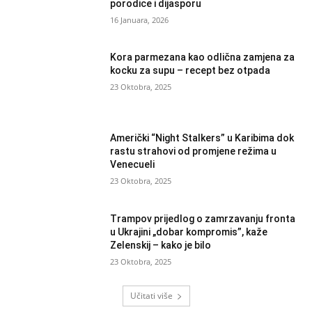
porodice i dijasporu
16 Januara, 2026
Kora parmezana kao odlična zamjena za
kocku za supu – recept bez otpada
23 Oktobra, 2025
Američki “Night Stalkers” u Karibima dok
rastu strahovi od promjene režima u
Venecueli
23 Oktobra, 2025
Trampov prijedlog o zamrzavanju fronta
u Ukrajini „dobar kompromis”, kaže
Zelenskij – kako je bilo
23 Oktobra, 2025
Učitati više