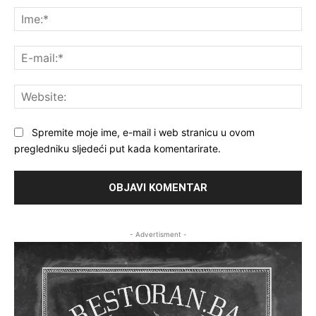
Ime
E-
mai
Web
Spremite moje ime, e-mail i web stranicu u ovom
pregledniku sljedeći put kada komentarirate.
- Advertisment -