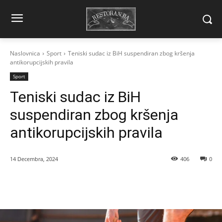
Naslovnica
Sport
Teniski sudac iz BiH suspendiran zbog kršenja
antikorupcijskih pravila
Sport
Teniski sudac iz BiH
suspendiran zbog kršenja
antikorupcijskih pravila
14 Decembra, 2024
406
0