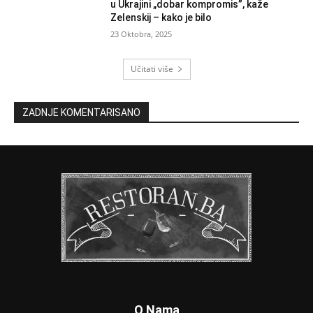
u Ukrajini „dobar kompromis”, kaže
Zelenskij – kako je bilo
23 Oktobra, 2025
Učitati više
ZADNJE KOMENTARISANO
O Nama