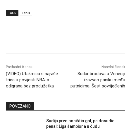
TAGS
Tenis
Prethodni članak
Naredni članak
(VIDEO) Utakmica s najviše
Sudar brodova u Veneciji
trica u povijesti NBA-a
izazvao paniku među
odigrana bez produžetka
putnicima: Šest povrijeđenih
POVEZANO
Sudija prvo poništio gol, pa dosudio
penal: Liga šampiona u čudu