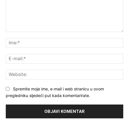
Komentar:
Ime
E-
mai
Web
Spremite moje ime, e-mail i web stranicu u ovom
pregledniku sljedeći put kada komentarirate.