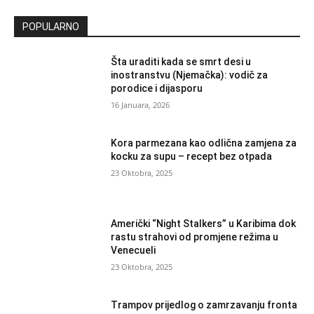
POPULARNO
Šta uraditi kada se smrt desi u
inostranstvu (Njemačka): vodič za
porodice i dijasporu
16 Januara, 2026
Kora parmezana kao odlična zamjena za
kocku za supu – recept bez otpada
23 Oktobra, 2025
Američki “Night Stalkers” u Karibima dok
rastu strahovi od promjene režima u
Venecueli
23 Oktobra, 2025
Trampov prijedlog o zamrzavanju fronta