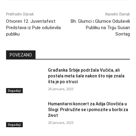
Prethodni članak
Naredni članak
Otvoren 12. Juventafest:
Bh. Glumci i Glumice Oduševili
Predstava iz Pule oduševila
Publiku na Trgu Susan
publiku
Sontag
POVEZANO
Građanka Srbije podržala Vučića, ali
postala meta šale nakon što nije znala
šta je po struci
28 Januara, 2025
Događaji
Humanitarni koncert za Adija Olovčića u
Slogi: Pridružite se i pomozite u borbi za
život
28 Januara, 2025
Događaji