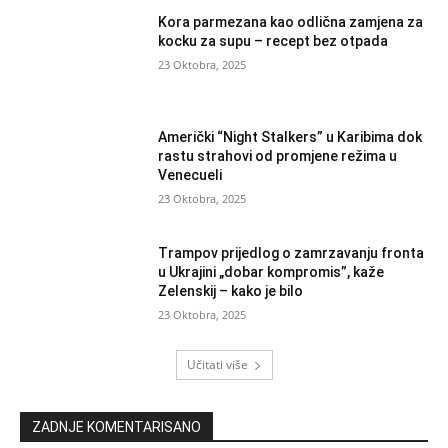
Kora parmezana kao odlična zamjena za
kocku za supu – recept bez otpada
23 Oktobra, 2025
Američki “Night Stalkers” u Karibima dok
rastu strahovi od promjene režima u
Venecueli
23 Oktobra, 2025
Trampov prijedlog o zamrzavanju fronta
u Ukrajini „dobar kompromis”, kaže
Zelenskij – kako je bilo
23 Oktobra, 2025
Učitati više
ZADNJE KOMENTARISANO