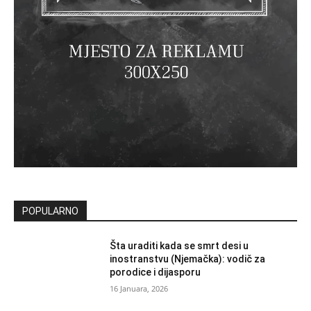
POPULARNO
Šta uraditi kada se smrt desi u
inostranstvu (Njemačka): vodič za
porodice i dijasporu
16 Januara, 2026