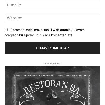
E-
mai
Web
Spremite moje ime, e-mail i web stranicu u ovom
pregledniku sljedeći put kada komentarirate.
- Advertisment -