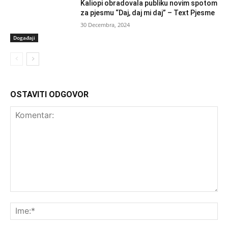
Kaliopi obradovala publiku novim spotom
za pjesmu “Daj, daj mi daj” – Text Pjesme
30 Decembra, 2024
Događaji
OSTAVITI ODGOVOR
Komentar:
Ime