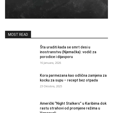
MOST READ
Šta uraditi kada se smrt desi u
inostranstvu (Njemačka): vodič za
porodice i dijasporu
16 Januara, 2026
Kora parmezana kao odlična zamjena za
kocku za supu – recept bez otpada
23 Oktobra, 2025
Američki “Night Stalkers” u Karibima dok
rastu strahovi od promjene režima u