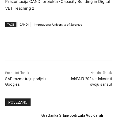
Prezentacija CANDI projekta -Capacity Building in Digital
VET Teaching 2
TAGS
CANDI
International University of Sarajevo
Prethodni članak
Naredni članak
SAD razmatraju podjelu
JobFAIR 2024 – Iskoristi
Googlea
svoju šansu!
POVEZANO
Građanka Srbije podržala Vučića, ali