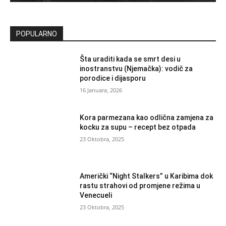
POPULARNO
Šta uraditi kada se smrt desi u
inostranstvu (Njemačka): vodič za
porodice i dijasporu
16 Januara, 2026
Kora parmezana kao odlična zamjena za
kocku za supu – recept bez otpada
23 Oktobra, 2025
Američki “Night Stalkers” u Karibima dok
rastu strahovi od promjene režima u
Venecueli
23 Oktobra, 2025