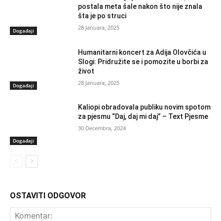
postala meta šale nakon što nije znala
šta je po struci
28 Januara, 2025
Događaji
Humanitarni koncert za Adija Olovčića u
Slogi: Pridružite se i pomozite u borbi za
život
28 Januara, 2025
Događaji
Kaliopi obradovala publiku novim spotom
za pjesmu “Daj, daj mi daj” – Text Pjesme
30 Decembra, 2024
Događaji
OSTAVITI ODGOVOR