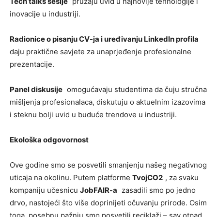
Tech talks sesije
pružaju uvid u najnovije tehnologije i
inovacije u industriji.
Radionice o pisanju CV-ja i uređivanju LinkedIn profila
daju praktične savjete za unaprjeđenje profesionalne
prezentacije.
Panel diskusije
omogućavaju studentima da čuju stručna
mišljenja profesionalaca, diskutuju o aktuelnim izazovima
i steknu bolji uvid u buduće trendove u industriji.
Ekološka odgovornost
Ove godine smo se posvetili smanjenju našeg negativnog
uticaja na okolinu. Putem platforme
TvojCO2
, za svaku
kompaniju učesnicu
JobFAIR-a
zasadili smo po jedno
drvo, nastojeći što više doprinijeti očuvanju prirode. Osim
toga, posebnu pažnju smo posvetili reciklaži – sav otpad