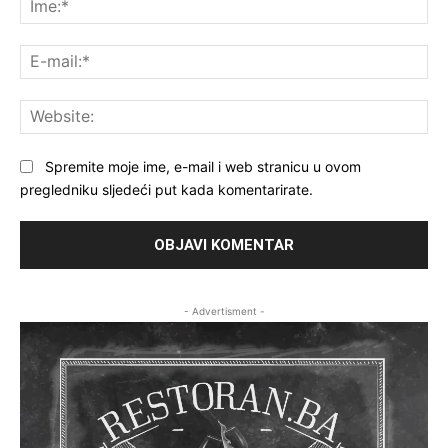
E-
mai
Web
Spremite moje ime, e-mail i web stranicu u ovom
pregledniku sljedeći put kada komentarirate.
- Advertisment -