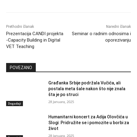
Prethodni članak
Naredni članak
Prezentacija CANDI projekta
Seminar o radnim odnosima i
-Capacity Building in Digital
oporezivanju
VET Teaching
POVEZANO
Građanka Srbije podržala Vučića, ali
postala meta šale nakon što nije znala
šta je po struci
28 Januara, 2025
Događaji
Humanitarni koncert za Adija Olovčića u
Slogi: Pridružite se i pomozite u borbi za
život
28 Januara, 2025