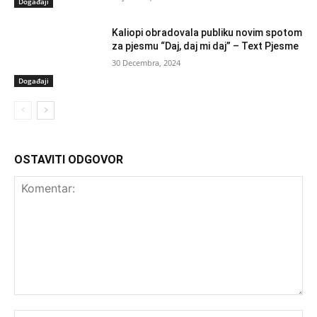
Događaji
Kaliopi obradovala publiku novim spotom
za pjesmu “Daj, daj mi daj” – Text Pjesme
30 Decembra, 2024
Događaji
OSTAVITI ODGOVOR
Komentar:
Ime