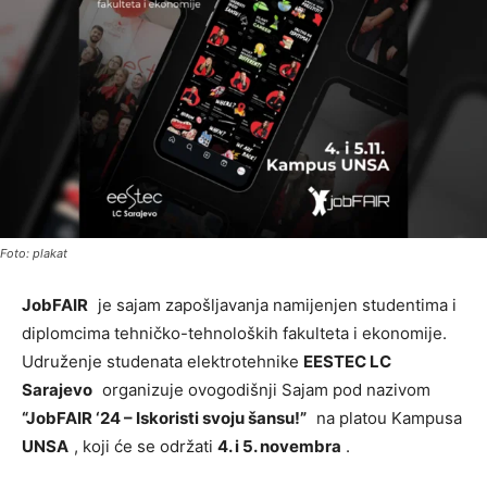
Foto: plakat
JobFAIR
je sajam zapošljavanja namijenjen studentima i
diplomcima tehničko-tehnoloških fakulteta i ekonomije.
Udruženje studenata elektrotehnike
EESTEC LC
Sarajevo
organizuje ovogodišnji Sajam pod nazivom
“JobFAIR ‘24 – Iskoristi svoju šansu!”
na platou Kampusa
UNSA
, koji će se održati
4. i 5. novembra
.