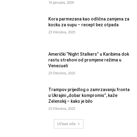
16 Januara, 2026
Kora parmezana kao odlična zamjena za
kocku za supu – recept bez otpada
23 Oktobra, 2025
Američki “Night Stalkers” u Karibima dok
rastu strahovi od promjene režima u
Venecueli
23 Oktobra, 2025
Trampov prijedlog o zamrzavanju fronta
u Ukrajini „dobar kompromis”, kaže
Zelenskij – kako je bilo
23 Oktobra, 2025
Učitati više