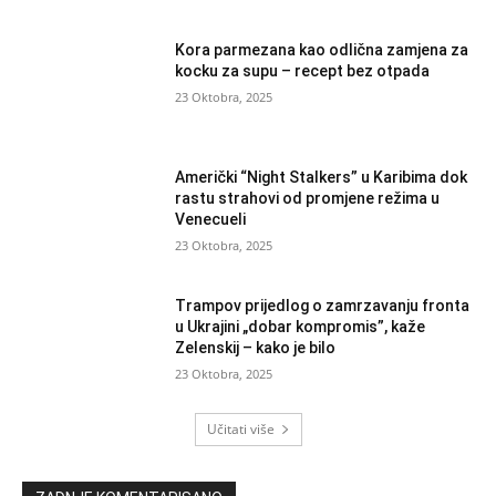
Kora parmezana kao odlična zamjena za
kocku za supu – recept bez otpada
23 Oktobra, 2025
Američki “Night Stalkers” u Karibima dok
rastu strahovi od promjene režima u
Venecueli
23 Oktobra, 2025
Trampov prijedlog o zamrzavanju fronta
u Ukrajini „dobar kompromis”, kaže
Zelenskij – kako je bilo
23 Oktobra, 2025
Učitati više