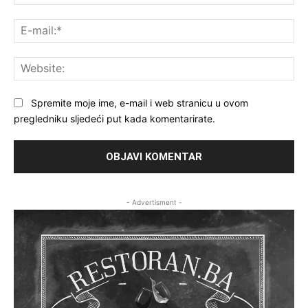
E-
mai
Web
Spremite moje ime, e-mail i web stranicu u ovom
pregledniku sljedeći put kada komentarirate.
- Advertisment -