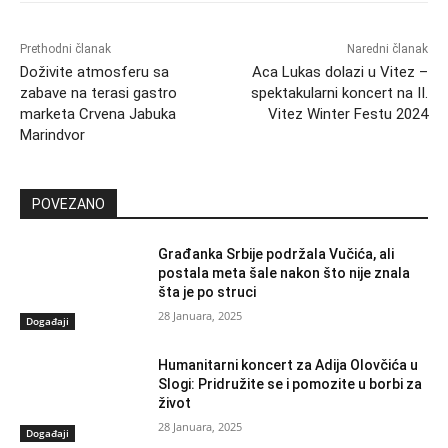
Prethodni članak
Naredni članak
Doživite atmosferu sa
Aca Lukas dolazi u Vitez –
zabave na terasi gastro
spektakularni koncert na II.
marketa Crvena Jabuka
Vitez Winter Festu 2024
Marindvor
POVEZANO
Građanka Srbije podržala Vučića, ali
postala meta šale nakon što nije znala
šta je po struci
28 Januara, 2025
Događaji
Humanitarni koncert za Adija Olovčića u
Slogi: Pridružite se i pomozite u borbi za
život
28 Januara, 2025
Događaji