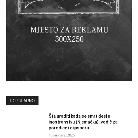
POPULARNO
Šta uraditi kada se smrt desi u
inostranstvu (Njemačka): vodič za
porodice i dijasporu
16 Januara, 2026