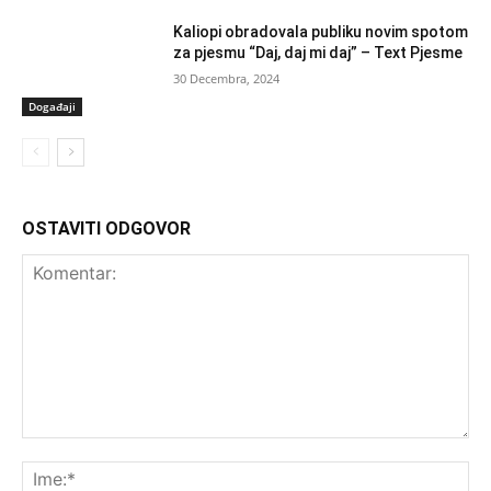
Kaliopi obradovala publiku novim spotom
za pjesmu “Daj, daj mi daj” – Text Pjesme
30 Decembra, 2024
Događaji
OSTAVITI ODGOVOR
Komentar:
Ime