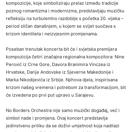
kompozicije, koje simboliziraju prelaz između tradicije
poznog romantizma i modernizma, predstavljaju muzičku
refleksiju na turbulentno razdoblje s početka 20. vijeka –
period sličan današnjem, u kojem se svijet suočava s
krizom identiteta i neizvjesnim promjenama.
Poseban trenutak koncerta bit će i svjetska premijera
kompozicija četiri značajna regionalna kompozitora: Nine
Perović iz Crne Gore, Davora Branimira Vinczea iz
Hrvatske, Darije Andovske iz Sjeverne Makedonije i
Marka Nikodijevića iz Srbije. Njihova djela, inspirisana
krizom našeg vremena i potrebom za transformacijom, bit
će izvedena po prvi put upravo u Sarajevu.
No Borders Orchestra nije samo muzički događaj, već i
simbol nade i promjena. Ovaj koncert predstavlja
jedinstvenu priliku da se doživi umjetnost koja nadilazi