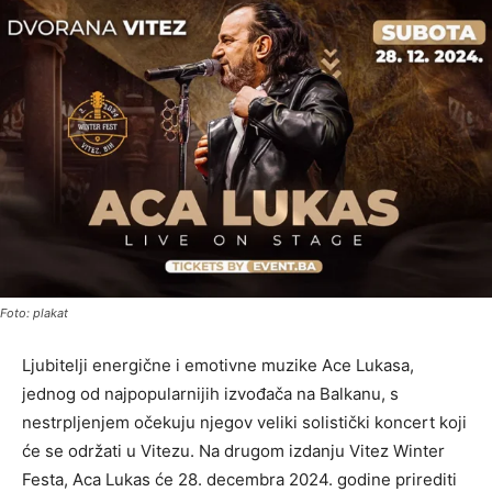
Foto: plakat
Ljubitelji energične i emotivne muzike Ace Lukasa,
jednog od najpopularnijih izvođača na Balkanu, s
nestrpljenjem očekuju njegov veliki solistički koncert koji
će se održati u Vitezu. Na drugom izdanju Vitez Winter
Festa, Aca Lukas će 28. decembra 2024. godine prirediti