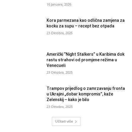
16 Januara, 2026
Kora parmezana kao odlična zamjena za
kocku za supu – recept bez otpada
23 Oktobra, 2025
Američki “Night Stalkers” u Karibima dok
rastu strahovi od promjene režima u
Venecueli
23 Oktobra, 2025
Trampov prijedlog o zamrzavanju fronta
u Ukrajini „dobar kompromis”, kaže
Zelenskij – kako je bilo
23 Oktobra, 2025
Učitati više