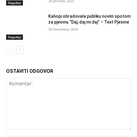
28 Januara, 2025
Događaji
Kaliopi obradovala publiku novim spotom
za pjesmu “Daj, daj mi daj” – Text Pjesme
30 Decembra, 2024
Događaji
OSTAVITI ODGOVOR
Komentar: