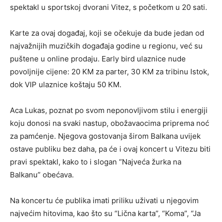
spektakl u sportskoj dvorani Vitez, s početkom u 20 sati.
Karte za ovaj događaj, koji se očekuje da bude jedan od
najvažnijih muzičkih događaja godine u regionu, već su
puštene u online prodaju. Early bird ulaznice nude
povoljnije cijene: 20 KM za parter, 30 KM za tribinu Istok,
dok VIP ulaznice koštaju 50 KM.
Aca Lukas, poznat po svom neponovljivom stilu i energiji
koju donosi na svaki nastup, obožavaocima priprema noć
za pamćenje. Njegova gostovanja širom Balkana uvijek
ostave publiku bez daha, pa će i ovaj koncert u Vitezu biti
pravi spektakl, kako to i slogan “Najveća žurka na
Balkanu” obećava.
Na koncertu će publika imati priliku uživati u njegovim
najvećim hitovima, kao što su “Lična karta”, “Koma”, “Ja