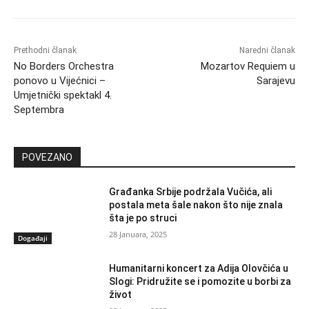
Prethodni članak
Naredni članak
No Borders Orchestra
Mozartov Requiem u
ponovo u Vijećnici –
Sarajevu
Umjetnički spektakl 4.
Septembra
POVEZANO
Građanka Srbije podržala Vučića, ali
postala meta šale nakon što nije znala
šta je po struci
28 Januara, 2025
Događaji
Humanitarni koncert za Adija Olovčića u
Slogi: Pridružite se i pomozite u borbi za
život