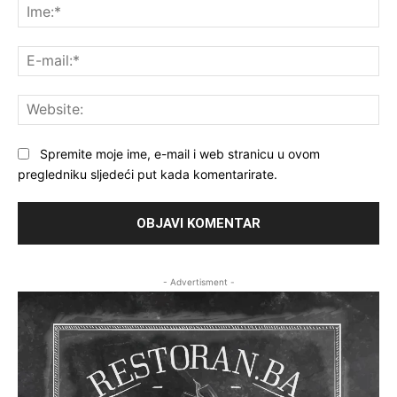
Ime
E-
mai
Web
Spremite moje ime, e-mail i web stranicu u ovom
pregledniku sljedeći put kada komentarirate.
- Advertisment -