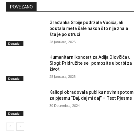
POVEZANO
Građanka Srbije podržala Vučića, ali
postala meta šale nakon što nije znala
šta je po struci
28 Januara, 2025
Događaji
Humanitarni koncert za Adija Olovčića u
Slogi: Pridružite se i pomozite u borbi za
život
28 Januara, 2025
Događaji
Kaliopi obradovala publiku novim spotom
za pjesmu “Daj, daj mi daj” – Text Pjesme
30 Decembra, 2024
Događaji