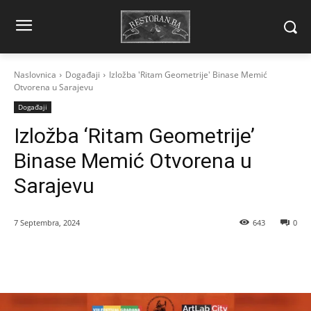
Naslovnica
Događaji
Izložba 'Ritam Geometrije' Binase Memić
Otvorena u Sarajevu
Događaji
Izložba ‘Ritam Geometrije’
Binase Memić Otvorena u
Sarajevu
7 Septembra, 2024
643
0