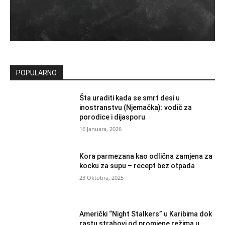
POPULARNO
Šta uraditi kada se smrt desi u
inostranstvu (Njemačka): vodič za
porodice i dijasporu
16 Januara, 2026
Kora parmezana kao odlična zamjena za
kocku za supu – recept bez otpada
23 Oktobra, 2025
Američki “Night Stalkers” u Karibima dok
rastu strahovi od promjene režima u