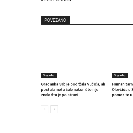
POVEZANO
Događaji
Događaji
Građanka Srbije podržala Vučića, ali
Humanitarni
postala meta šale nakon što nije
Olovčića u S
znala šta je po struci
pomozite u 