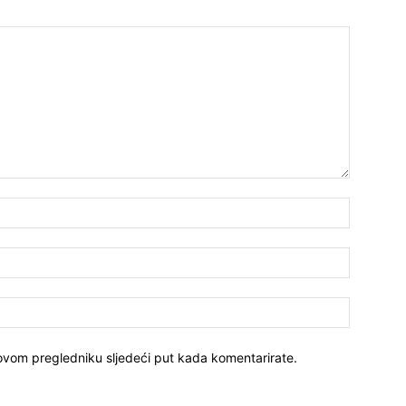
Ime:*
E-
mail:*
Website:
 ovom pregledniku sljedeći put kada komentarirate.