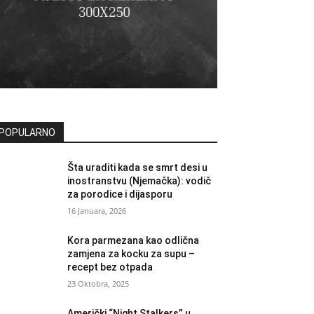
POPULARNO
Šta uraditi kada se smrt desi u
inostranstvu (Njemačka): vodič
za porodice i dijasporu
16 Januara, 2026
Kora parmezana kao odlična
zamjena za kocku za supu –
recept bez otpada
23 Oktobra, 2025
Američki “Night Stalkers” u