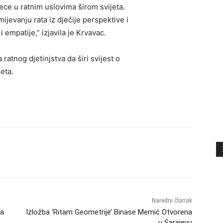
jece u ratnim uslovima širom svijeta.
jevanju rata iz dječije perspektive i
 empatije,” izjavila je Krvavac.
atnog djetinjstva da širi svijest o
eta.
Naredni članak
ja
Izložba ‘Ritam Geometrije’ Binase Memić Otvorena
u Sarajevu