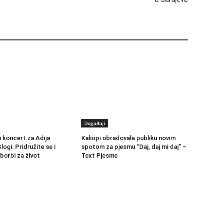
Događaji
 koncert za Adija
Kaliopi obradovala publiku novim
logi: Pridružite se i
spotom za pjesmu “Daj, daj mi daj” –
borbi za život
Text Pjesme