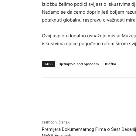
izložbu želimo podići svijest o iskustvima d
Nadamo se da ćemo doprinijeti boljem razumi
potaknuti globalnu raspravu o važnosti mira i
Ovaj uspjeh dodatno osnažuje misiju Muzeja r
iskustvima djece pogođene ratom širom svij
TAGS
Djetinjstvo pod opsadom
Izložba
Dijeliti
Prethodni članak
Premijera Dokumentarnog Filma o Šest Deceni
MESS Festivala