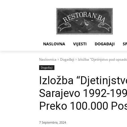
NASLOVNA
VIJESTI
DOGAĐAJI
S
Naslovnica
Događaji
Izložba "Djetinjstvo pod opsad
Događaji
Izložba “Djetinjs
Sarajevo 1992-199
Preko 100.000 Posj
7 Septembra, 2024