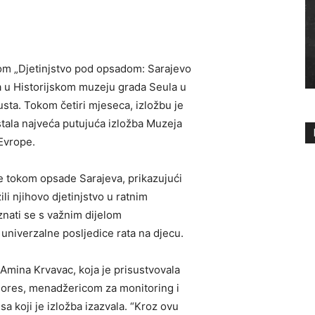
vom „Djetinjstvo pod opsadom: Sarajevo
 u Historijskom muzeju grada Seula u
usta. Tokom četiri mjeseca, izložbu je
stala najveća putujuća izložba Muzeja
 Evrope.
ce tokom opsade Sarajeva, prikazujući
ili njihovo djetinjstvo u ratnim
oznati se s važnim dijelom
univerzalne posljedice rata na djecu.
 Amina Krvavac, koja je prisustvovala
ores, menadžericom za monitoring i
sa koji je izložba izazvala. “Kroz ovu