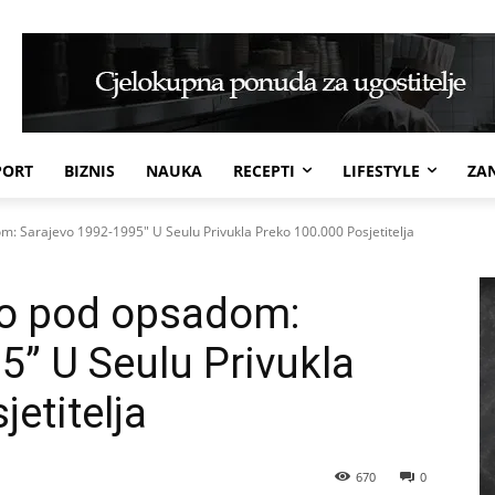
PORT
BIZNIS
NAUKA
RECEPTI
LIFESTYLE
ZAN
om: Sarajevo 1992-1995" U Seulu Privukla Preko 100.000 Posjetitelja
tvo pod opsadom:
5” U Seulu Privukla
etitelja
670
0