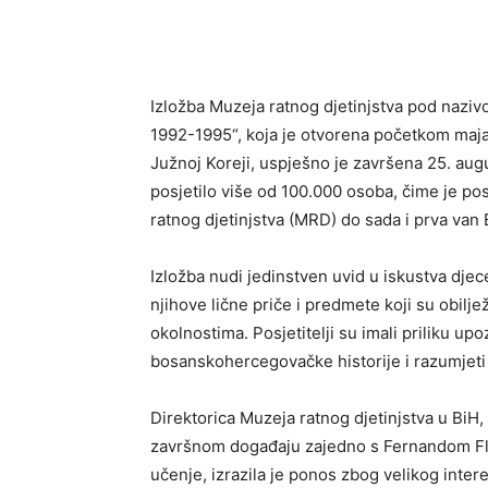
Dijeliti
Izložba Muzeja ratnog djetinjstva pod nazi
1992-1995“, koja je otvorena početkom maja
Južnoj Koreji, uspješno je završena 25. aug
posjetilo više od 100.000 osoba, čime je po
ratnog djetinjstva (MRD) do sada i prva van
Izložba nudi jedinstven uvid u iskustva dje
njihove lične priče i predmete koji su obiljež
okolnostima. Posjetitelji su imali priliku up
bosanskohercegovačke historije i razumjeti 
Direktorica Muzeja ratnog djetinjstva u BiH,
završnom događaju zajedno s Fernandom Fl
učenje, izrazila je ponos zbog velikog intere