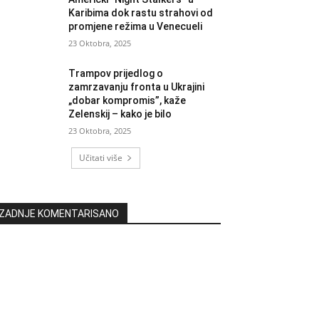
Karibima dok rastu strahovi od
promjene režima u Venecueli
23 Oktobra, 2025
Trampov prijedlog o
zamrzavanju fronta u Ukrajini
„dobar kompromis”, kaže
Zelenskij – kako je bilo
23 Oktobra, 2025
Učitati više
ZADNJE KOMENTARISANO