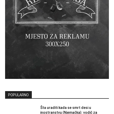
POPULARNO
Šta uraditi kada se smrt desi u
inostranstvu (Njemačka): vodič za