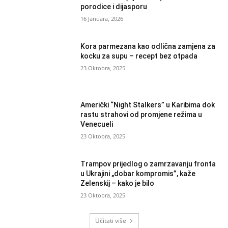
porodice i dijasporu
16 Januara, 2026
Kora parmezana kao odlična zamjena za
kocku za supu – recept bez otpada
23 Oktobra, 2025
Američki “Night Stalkers” u Karibima dok
rastu strahovi od promjene režima u
Venecueli
23 Oktobra, 2025
Trampov prijedlog o zamrzavanju fronta
u Ukrajini „dobar kompromis”, kaže
Zelenskij – kako je bilo
23 Oktobra, 2025
Učitati više