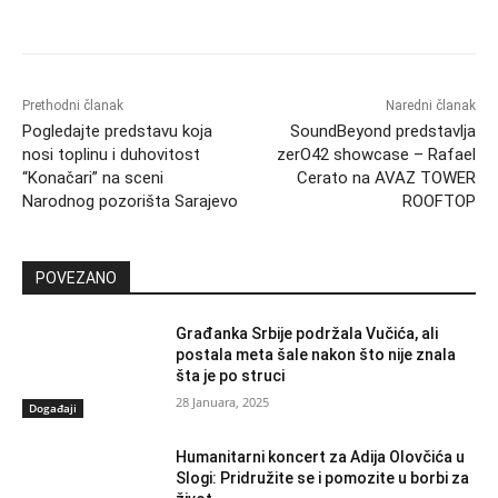
Prethodni članak
Naredni članak
Pogledajte predstavu koja
SoundBeyond predstavlja
nosi toplinu i duhovitost
zerO42 showcase – Rafael
“Konačari” na sceni
Cerato na AVAZ TOWER
Narodnog pozorišta Sarajevo
ROOFTOP
POVEZANO
Građanka Srbije podržala Vučića, ali
postala meta šale nakon što nije znala
šta je po struci
28 Januara, 2025
Događaji
Humanitarni koncert za Adija Olovčića u
Slogi: Pridružite se i pomozite u borbi za