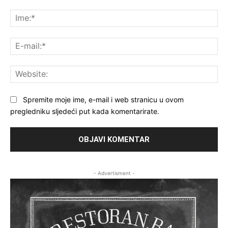
Komentar:
Ime
E-
mai
Web
Spremite moje ime, e-mail i web stranicu u ovom
pregledniku sljedeći put kada komentarirate.
- Advertisment -