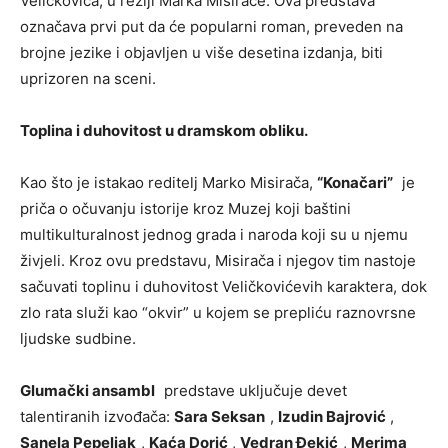
Veličkovića, u režiji Marka Misirače. Ova predstava
označava prvi put da će popularni roman, preveden na
brojne jezike i objavljen u više desetina izdanja, biti
uprizoren na sceni.
Toplina i duhovitost u dramskom obliku.
Kao što je istakao reditelj Marko Misirača,
“Konačari”
je
priča o očuvanju istorije kroz Muzej koji baštini
multikulturalnost jednog grada i naroda koji su u njemu
živjeli. Kroz ovu predstavu, Misirača i njegov tim nastoje
sačuvati toplinu i duhovitost Veličkovićevih karaktera, dok
zlo rata služi kao “okvir” u kojem se prepliću raznovrsne
ljudske sudbine.
Glumački ansambl
predstave uključuje devet
talentiranih izvođača:
Sara Seksan
,
Izudin Bajrović
,
Sanela Pepeljak
,
Kaća Dorić
,
Vedran Đekić
,
Merima