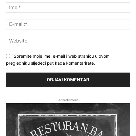
Ime
E-
mai
Web
Spremite moje ime, e-mail i web stranicu u ovom
pregledniku sljedeći put kada komentarirate.
- Advertisment -