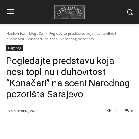
Naslovnica
Događaji
Pogledajte predstavu koja nosi toplinu i
duhovitost "Konačari" na sceni Narodnog pozorišta...
Događaji
Pogledajte predstavu koja
nosi toplinu i duhovitost
“Konačari” na sceni Narodnog
pozorišta Sarajevo
13 Septembra, 2024
741
0