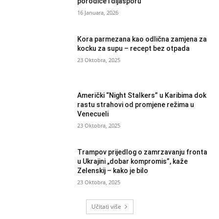
porodice i dijasporu
16 Januara, 2026
Kora parmezana kao odlična zamjena za
kocku za supu – recept bez otpada
23 Oktobra, 2025
Američki “Night Stalkers” u Karibima dok
rastu strahovi od promjene režima u
Venecueli
23 Oktobra, 2025
Trampov prijedlog o zamrzavanju fronta
u Ukrajini „dobar kompromis”, kaže
Zelenskij – kako je bilo
23 Oktobra, 2025
Učitati više