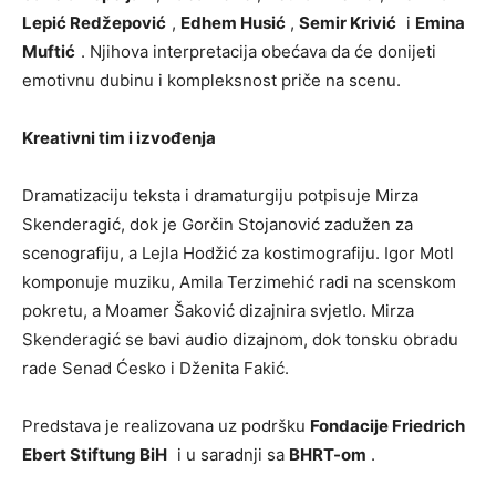
Lepić Redžepović
,
Edhem Husić
,
Semir Krivić
i
Emina
Muftić
. Njihova interpretacija obećava da će donijeti
emotivnu dubinu i kompleksnost priče na scenu.
Kreativni tim i izvođenja
Dramatizaciju teksta i dramaturgiju potpisuje Mirza
Skenderagić, dok je Gorčin Stojanović zadužen za
scenografiju, a Lejla Hodžić za kostimografiju. Igor Motl
komponuje muziku, Amila Terzimehić radi na scenskom
pokretu, a Moamer Šaković dizajnira svjetlo. Mirza
Skenderagić se bavi audio dizajnom, dok tonsku obradu
rade Senad Ćesko i Dženita Fakić.
Predstava je realizovana uz podršku
Fondacije Friedrich
Ebert Stiftung BiH
i u saradnji sa
BHRT-om
.