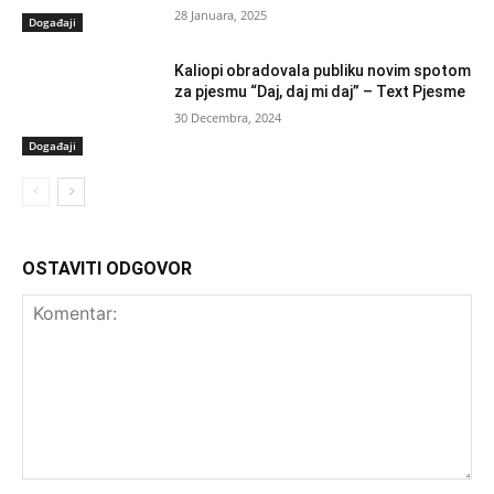
28 Januara, 2025
Događaji
Kaliopi obradovala publiku novim spotom
za pjesmu “Daj, daj mi daj” – Text Pjesme
30 Decembra, 2024
Događaji
OSTAVITI ODGOVOR
Komentar: