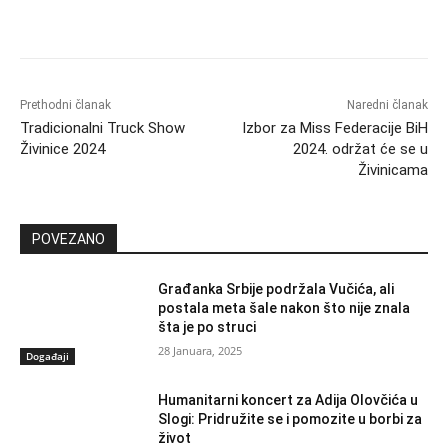
Prethodni članak
Naredni članak
Tradicionalni Truck Show
Izbor za Miss Federacije BiH
Živinice 2024
2024. održat će se u
Živinicama
POVEZANO
Građanka Srbije podržala Vučića, ali
postala meta šale nakon što nije znala
šta je po struci
28 Januara, 2025
Događaji
Humanitarni koncert za Adija Olovčića u
Slogi: Pridružite se i pomozite u borbi za
život