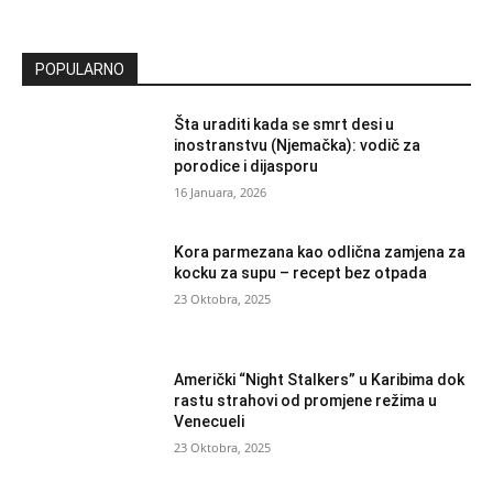
POPULARNO
Šta uraditi kada se smrt desi u
inostranstvu (Njemačka): vodič za
porodice i dijasporu
16 Januara, 2026
Kora parmezana kao odlična zamjena za
kocku za supu – recept bez otpada
23 Oktobra, 2025
Američki “Night Stalkers” u Karibima dok
rastu strahovi od promjene režima u
Venecueli
23 Oktobra, 2025