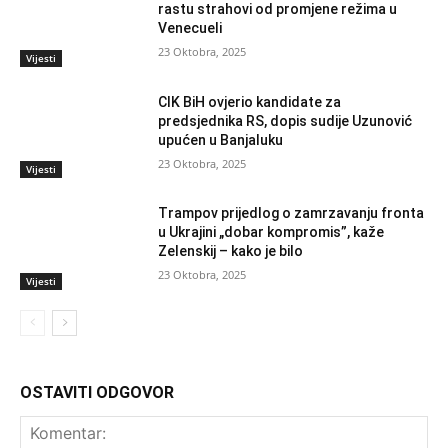
rastu strahovi od promjene režima u
Venecueli
23 Oktobra, 2025
Vijesti
CIK BiH ovjerio kandidate za
predsjednika RS, dopis sudije Uzunović
upućen u Banjaluku
23 Oktobra, 2025
Vijesti
Trampov prijedlog o zamrzavanju fronta
u Ukrajini „dobar kompromis”, kaže
Zelenskij – kako je bilo
23 Oktobra, 2025
Vijesti
OSTAVITI ODGOVOR