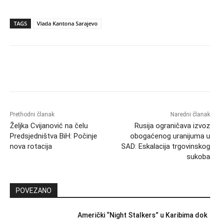
TAGS
Vlada Kantona Sarajevo
Prethodni članak
Naredni članak
Željka Cvijanović na čelu
Rusija ograničava izvoz
Predsjedništva BiH: Počinje
obogaćenog uranijuma u
nova rotacija
SAD: Eskalacija trgovinskog
sukoba
POVEZANO
Američki “Night Stalkers” u Karibima dok