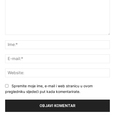
Komentar:
Ime
E-
mai
Web
Spremite moje ime, e-mail i web stranicu u ovom
pregledniku sljedeći put kada komentarirate.