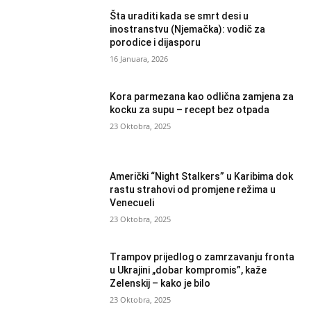
Šta uraditi kada se smrt desi u
inostranstvu (Njemačka): vodič za
porodice i dijasporu
16 Januara, 2026
Kora parmezana kao odlična zamjena za
kocku za supu – recept bez otpada
23 Oktobra, 2025
Američki “Night Stalkers” u Karibima dok
rastu strahovi od promjene režima u
Venecueli
23 Oktobra, 2025
Trampov prijedlog o zamrzavanju fronta
u Ukrajini „dobar kompromis”, kaže
Zelenskij – kako je bilo
23 Oktobra, 2025