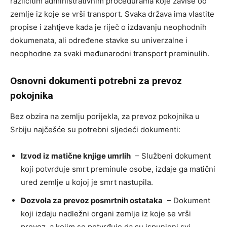
različitim administrativnim procedurama koje zavise od
zemlje iz koje se vrši transport. Svaka država ima vlastite
propise i zahtjeve kada je riječ o izdavanju neophodnih
dokumenata, ali određene stavke su univerzalne i
neophodne za svaki međunarodni transport preminulih.
Osnovni dokumenti potrebni za prevoz
pokojnika
Bez obzira na zemlju porijekla, za prevoz pokojnika u
Srbiju najčešće su potrebni sljedeći dokumenti:
Izvod iz matične knjige umrlih
– Službeni dokument
koji potvrđuje smrt preminule osobe, izdaje ga matični
ured zemlje u kojoj je smrt nastupila.
Dozvola za prevoz posmrtnih ostataka
– Dokument
koji izdaju nadležni organi zemlje iz koje se vrši
prevoz, a kojim se potvrđuje da su ispunjeni svi