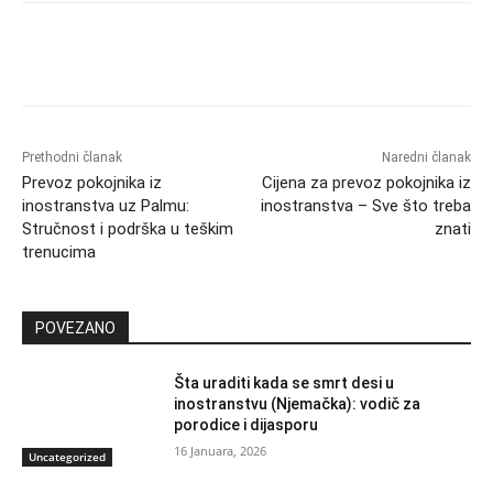
Prethodni članak
Naredni članak
Prevoz pokojnika iz
Cijena za prevoz pokojnika iz
inostranstva uz Palmu:
inostranstva – Sve što treba
Stručnost i podrška u teškim
znati
trenucima
POVEZANO
Šta uraditi kada se smrt desi u
inostranstvu (Njemačka): vodič za
porodice i dijasporu
16 Januara, 2026
Uncategorized