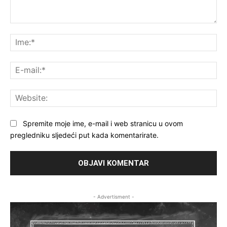
Komentar:
Ime
E-
mai
Web
Spremite moje ime, e-mail i web stranicu u ovom
pregledniku sljedeći put kada komentarirate.
- Advertisment -