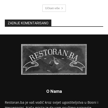
Učitati više
ZADNJE KOMENTARISANO
O Nama
Restoran.ba je vaš vodič kroz svijet ugostiteljstva u Bosni i
Hercegovini. Naša misija je da vam pružimo najnovije