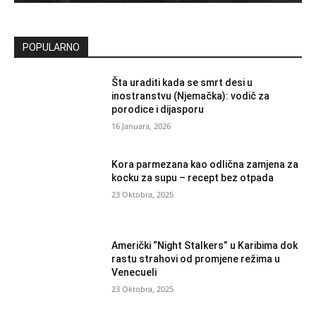
POPULARNO
Šta uraditi kada se smrt desi u
inostranstvu (Njemačka): vodič za
porodice i dijasporu
16 Januara, 2026
Kora parmezana kao odlična zamjena za
kocku za supu – recept bez otpada
23 Oktobra, 2025
Američki “Night Stalkers” u Karibima dok
rastu strahovi od promjene režima u
Venecueli
23 Oktobra, 2025