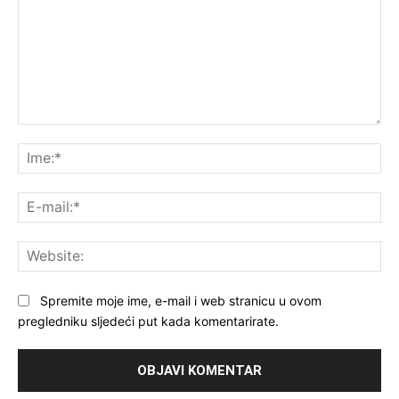
Komentar:
Ime
E-
mai
Web
Spremite moje ime, e-mail i web stranicu u ovom
pregledniku sljedeći put kada komentarirate.