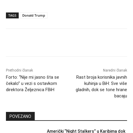
TAGS
Donald Trump
Prethodni članak
Naredni članak
Forto: “Nije mi jasno šta se
Rast broja korisnika javnih
čekalo” u vezi s ostavkom
kuhinja u BiH: Sve više
direktora Željeznica FBiH
gladnih, dok se tone hrane
bacaju
POVEZANO
Američki “Night Stalkers” u Karibima dok