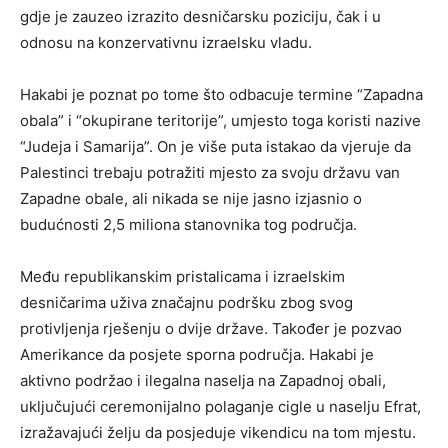
gdje je zauzeo izrazito desničarsku poziciju, čak i u
odnosu na konzervativnu izraelsku vladu.
Hakabi je poznat po tome što odbacuje termine “Zapadna
obala” i “okupirane teritorije”, umjesto toga koristi nazive
“Judeja i Samarija”. On je više puta istakao da vjeruje da
Palestinci trebaju potražiti mjesto za svoju državu van
Zapadne obale, ali nikada se nije jasno izjasnio o
budućnosti 2,5 miliona stanovnika tog područja.
Među republikanskim pristalicama i izraelskim
desničarima uživa značajnu podršku zbog svog
protivljenja rješenju o dvije države. Također je pozvao
Amerikance da posjete sporna područja. Hakabi je
aktivno podržao i ilegalna naselja na Zapadnoj obali,
uključujući ceremonijalno polaganje cigle u naselju Efrat,
izražavajući želju da posjeduje vikendicu na tom mjestu.