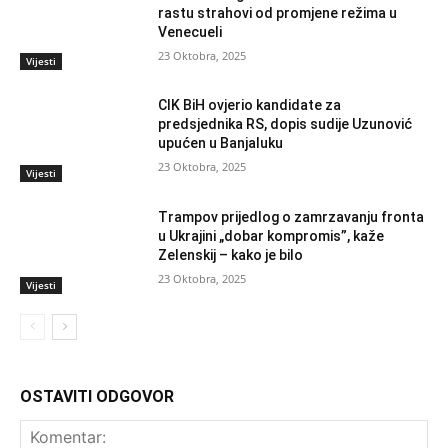
rastu strahovi od promjene režima u
Venecueli
23 Oktobra, 2025
Vijesti
CIK BiH ovjerio kandidate za
predsjednika RS, dopis sudije Uzunović
upućen u Banjaluku
23 Oktobra, 2025
Vijesti
Trampov prijedlog o zamrzavanju fronta
u Ukrajini „dobar kompromis”, kaže
Zelenskij – kako je bilo
23 Oktobra, 2025
Vijesti
OSTAVITI ODGOVOR