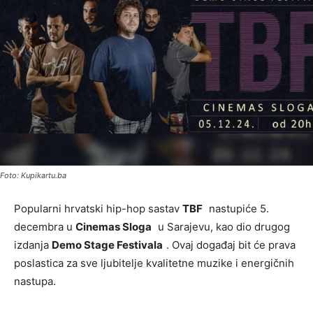
Foto: Kupikartu.ba
Popularni hrvatski hip-hop sastav
TBF
nastupiće 5.
decembra u
Cinemas Sloga
u Sarajevu, kao dio drugog
izdanja
Demo Stage Festivala
. Ovaj događaj bit će prava
poslastica za sve ljubitelje kvalitetne muzike i energičnih
nastupa.