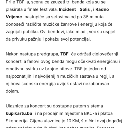
Prije TBF-a, scenu će zauzeti tri benda koja su se
plasirala u finale festivala.
Incident
,
Solis
, i
Radno
Vrijeme
nastupiće sa setovima od po 35 minuta,
donoseći različite muzičke žanrove i energiju koja će
zagrijati publiku. Ovi bendovi, iako mladi, već su uspjeli
da privuku pažnju i pokažu svoj potencijal.
Nakon nastupa predgrupa,
TBF
će održati cjelovečernji
koncert, a fanovi ovog benda mogu očekivati energičnu i
emotivnu svirku uz brojne hitove. TBF je jedan od
najpoznatijih i najvoljenijih muzičkih sastava u regiji, a
njihova scenska energija uvijek ostavi nezaboravan
dojam.
Ulaznice za koncert su dostupne putem sistema
kupikartu.ba
i na prodajnim mjestima BKC-a i platoa
Skenderija. Cijena ulaznice je 10 KM, što čini ovaj događaj