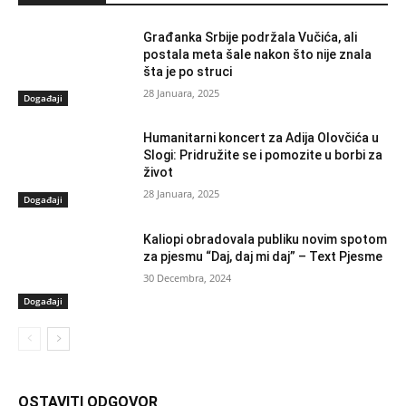
Građanka Srbije podržala Vučića, ali
postala meta šale nakon što nije znala
šta je po struci
28 Januara, 2025
Događaji
Humanitarni koncert za Adija Olovčića u
Slogi: Pridružite se i pomozite u borbi za
život
28 Januara, 2025
Događaji
Kaliopi obradovala publiku novim spotom
za pjesmu “Daj, daj mi daj” – Text Pjesme
30 Decembra, 2024
Događaji
OSTAVITI ODGOVOR