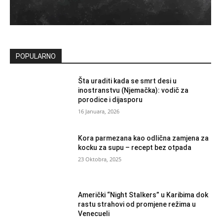
POPULARNO
Šta uraditi kada se smrt desi u
inostranstvu (Njemačka): vodič za
porodice i dijasporu
16 Januara, 2026
Kora parmezana kao odlična zamjena za
kocku za supu – recept bez otpada
23 Oktobra, 2025
Američki “Night Stalkers” u Karibima dok
rastu strahovi od promjene režima u
Venecueli