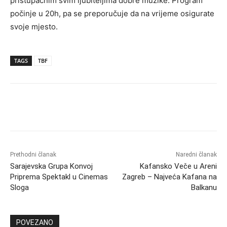
pristupačnim svim ljubiteljima dobre muzike. Program
počinje u 20h, pa se preporučuje da na vrijeme osigurate
svoje mjesto.
TAGS
TBF
Prethodni članak
Naredni članak
Sarajevska Grupa Konvoj
Kafansko Veče u Areni
Priprema Spektakl u Cinemas
Zagreb – Najveća Kafana na
Sloga
Balkanu
POVEZANO