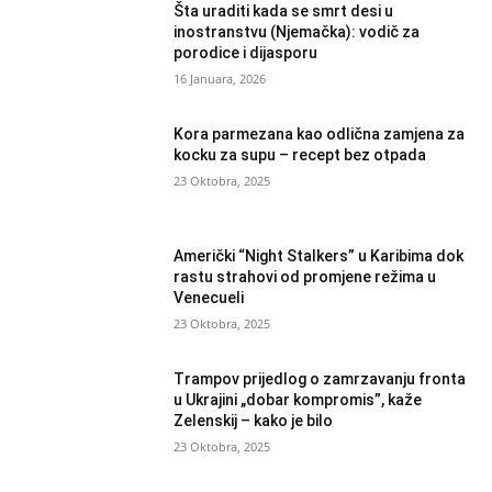
Šta uraditi kada se smrt desi u
inostranstvu (Njemačka): vodič za
porodice i dijasporu
16 Januara, 2026
Kora parmezana kao odlična zamjena za
kocku za supu – recept bez otpada
23 Oktobra, 2025
Američki “Night Stalkers” u Karibima dok
rastu strahovi od promjene režima u
Venecueli
23 Oktobra, 2025
Trampov prijedlog o zamrzavanju fronta
u Ukrajini „dobar kompromis”, kaže
Zelenskij – kako je bilo
23 Oktobra, 2025