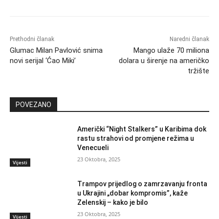
Prethodni članak
Naredni članak
Glumac Milan Pavlović snima
Mango ulaže 70 miliona
novi serijal ‘Ćao Miki’
dolara u širenje na američko
tržište
POVEZANO
Američki “Night Stalkers” u Karibima dok
rastu strahovi od promjene režima u
Venecueli
23 Oktobra, 2025
Vijesti
Trampov prijedlog o zamrzavanju fronta
u Ukrajini „dobar kompromis”, kaže
Zelenskij – kako je bilo
23 Oktobra, 2025
Vijesti