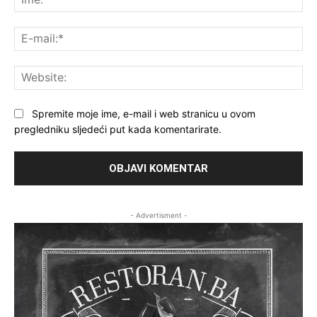
E-
mai
Web
Spremite moje ime, e-mail i web stranicu u ovom
pregledniku sljedeći put kada komentarirate.
- Advertisment -