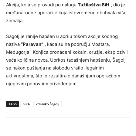
Akcija, koja se provodi po nalogu
Tužilaštva BiH
, dio je
međunarodne operacije koja istovremeno obuhvata više
zemalja.
Šagolj je ranije hapšen u aprilu tokom akcije kodnog
naziva
“Paravan”
, kada su na području Mostara,
Međugorja i Konjica pronađeni kokain, oružje, eksploziv i
veća količina novca. Uprkos tadašnjem hapšenju, Šagolj
se nakon puštanja na slobodu vratio ilegalnim
aktivnostima, što je rezultiralo današnjom operacijom i
njegovim ponovnim privođenjem.
TAGS
SIPA
Zdravko Šagolj