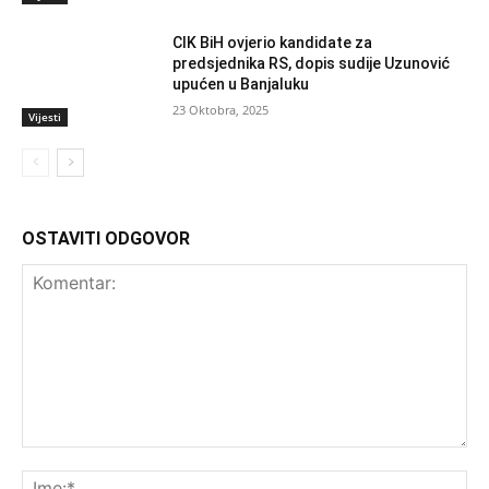
CIK BiH ovjerio kandidate za
predsjednika RS, dopis sudije Uzunović
upućen u Banjaluku
23 Oktobra, 2025
Vijesti
OSTAVITI ODGOVOR
Komentar:
Ime