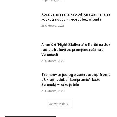
16 Januara, 2026
Kora parmezana kao odlična zamjena za
kocku za supu – recept bez otpada
23 Oktobra, 2025
Američki “Night Stalkers” u Karibima dok
rastu strahovi od promjene režima u
Venecueli
23 Oktobra, 2025
Trampov prijedlog o zamrzavanju fronta
u Ukrajini „dobar kompromis”, kaže
Zelenskij – kako je bilo
23 Oktobra, 2025
Učitati više