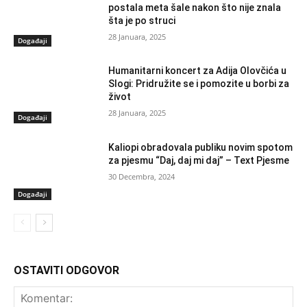
postala meta šale nakon što nije znala
šta je po struci
28 Januara, 2025
Događaji
Humanitarni koncert za Adija Olovčića u
Slogi: Pridružite se i pomozite u borbi za
život
28 Januara, 2025
Događaji
Kaliopi obradovala publiku novim spotom
za pjesmu “Daj, daj mi daj” – Text Pjesme
30 Decembra, 2024
Događaji
OSTAVITI ODGOVOR