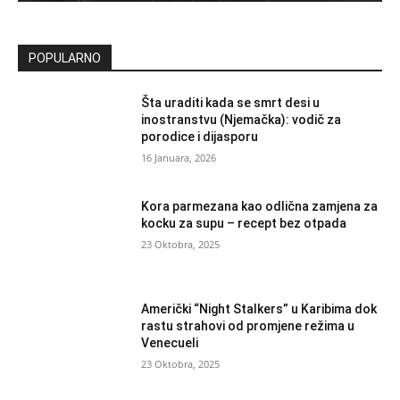
POPULARNO
Šta uraditi kada se smrt desi u
inostranstvu (Njemačka): vodič za
porodice i dijasporu
16 Januara, 2026
Kora parmezana kao odlična zamjena za
kocku za supu – recept bez otpada
23 Oktobra, 2025
Američki “Night Stalkers” u Karibima dok
rastu strahovi od promjene režima u
Venecueli
23 Oktobra, 2025