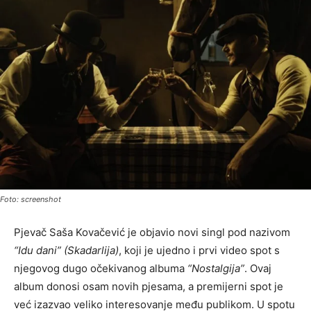
Foto: screenshot
Pjevač Saša Kovačević je objavio novi singl pod nazivom
“Idu dani” (Skadarlija)
, koji je ujedno i prvi video spot s
njegovog dugo očekivanog albuma
“Nostalgija”
. Ovaj
album donosi osam novih pjesama, a premijerni spot je
već izazvao veliko interesovanje među publikom. U spotu