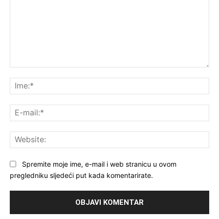
Komentar:
Ime
E-
mai
Web
Spremite moje ime, e-mail i web stranicu u ovom
pregledniku sljedeći put kada komentarirate.