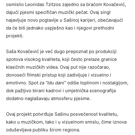
osmislio Leonidas Tzitzos zajedno sa braćom Kovačević,
dajući pjesmi specifičan muzički pečat. Ovaj singl
najavljuje novo poglavlje u Sašinoj karijeri, obećavajući
da će biti jednako uspješno kao i njegovi prethodni
projekti.
Saša Kovačević je već dugo prepoznat po produkciji
spotova visokog kvaliteta, koji često prelaze granice
klasičnih muzičkih videa. Ovaj put nije razočarao,
donoseći filmski pristup koji zadivljuje i vizuelno i
emotivno. Spot za
“Idu dani”
odiše toplinom i nostalgijom,
dok pažljivo birani kadrovi i umjetnička scenografija
dodatno naglašavaju atmosferu pjesme.
Ovaj projekt potvrđuje Sašinu posvećenost kvalitetu,
kako u muzičkom, tako i u vizuelnom smislu, čime iznova
oduševljava publiku širom regiona.