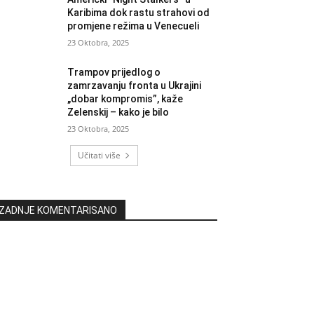
Karibima dok rastu strahovi od
promjene režima u Venecueli
23 Oktobra, 2025
Trampov prijedlog o
zamrzavanju fronta u Ukrajini
„dobar kompromis”, kaže
Zelenskij – kako je bilo
23 Oktobra, 2025
Učitati više
ZADNJE KOMENTARISANO