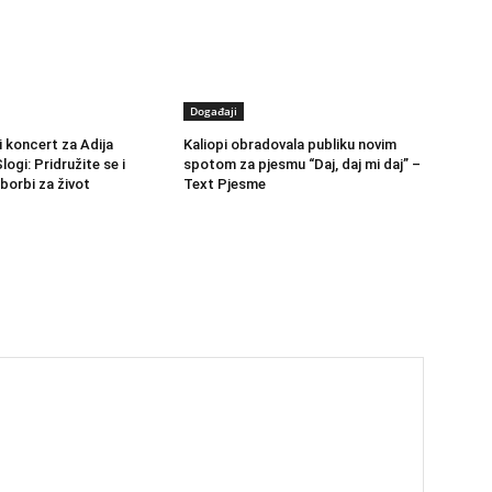
Događaji
 koncert za Adija
Kaliopi obradovala publiku novim
logi: Pridružite se i
spotom za pjesmu “Daj, daj mi daj” –
borbi za život
Text Pjesme