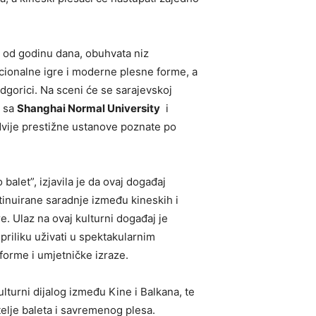
e od godinu dana, obuhvata niz
icionalne igre i moderne plesne forme, a
odgorici. Na sceni će se sarajevskoj
sa
Shanghai Normal University
i
dvije prestižne ustanove poznate po
balet”, izjavila je da ovaj događaj
tinuirane saradnje između kineskih i
re. Ulaz na ovaj kulturni događaj je
i priliku uživati u spektakularnim
forme i umjetničke izraze.
lturni dijalog između Kine i Balkana, te
itelje baleta i savremenog plesa.