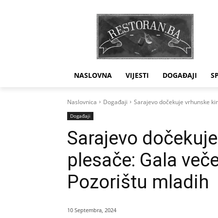
NASLOVNA
VIJESTI
DOGAĐAJI
S
Naslovnica
Događaji
Sarajevo dočekuje vrhunske ki
Događaji
Sarajevo dočekuje
plesače: Gala več
Pozorištu mladih
10 Septembra, 2024