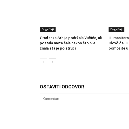
Događaji
Događaji
Građanka Srbije podržala Vučića, ali
Humanitarni
postala meta šale nakon što nije
Olovčića u S
znala šta je po struci
pomozite u 
OSTAVITI ODGOVOR