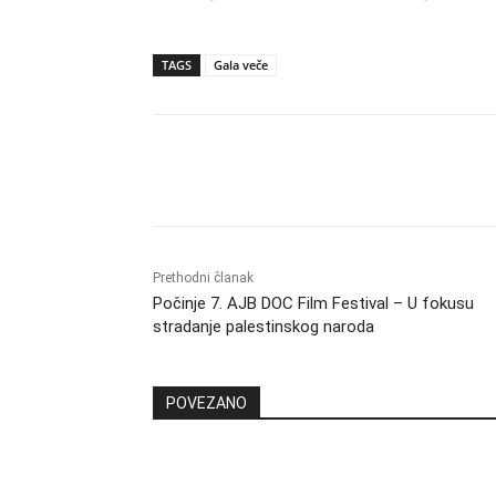
TAGS
Gala veče
Dijeliti
Prethodni članak
Počinje 7. AJB DOC Film Festival – U fokusu
stradanje palestinskog naroda
POVEZANO