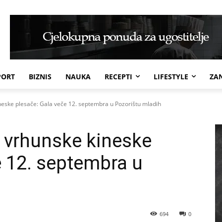
PORT
BIZNIS
NAUKA
RECEPTI
LIFESTYLE
ZAN
neske plesače: Gala veče 12. septembra u Pozorištu mladih
 vrhunske kineske
e 12. septembra u
694
0