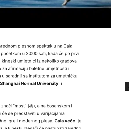
vanrednom plesnom spektaklu na Gala
s početkom u 20:00 sati, kada će po prvi
 kineski umjetnici iz nekoliko gradova
za afirmaciju baletne umjetnosti i
 u saradnji sa Institutom za umetničku
Shanghai Normal University
i
 znači “most” (桥), a na bosanskom i
i će se predstaviti u varijacijama
odne igre i modernog plesa.
Gala veče
je
, a kineski plesači će nastupati zajedno