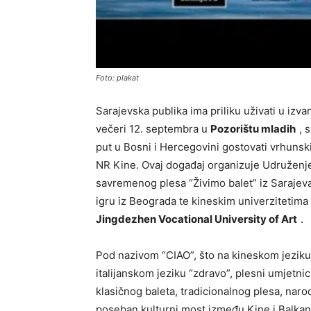
Foto: plakat
Sarajevska publika ima priliku uživati u iz
večeri 12. septembra u
Pozorištu mladih
, 
put u Bosni i Hercegovini gostovati vrhunski
NR Kine. Ovaj događaj organizuje Udruženje 
savremenog plesa “Živimo balet” iz Sarajeva
igru iz Beograda te kineskim univerzitetima
Jingdezhen Vocational University of Art
.
Pod nazivom “CIAO”, što na kineskom jeziku
italijanskom jeziku “zdravo”, plesni umjetnic
klasičnog baleta, tradicionalnog plesa, nar
poseban kulturni most između Kine i Balkana