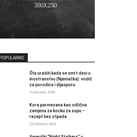
POPULARNO
Šta uraditi kada se smrt desi u
inostranstvu (Njemačka): vodič
za porodice i dijasporu
16 Januara, 2026
Kora parmezana kao odlična
zamjena za kocku za supu –
recept bez otpada
23 Oktobra, 2025
Američki “Night Stalkers” u