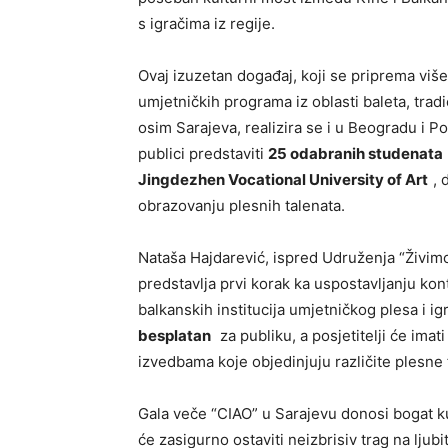
s igračima iz regije.
Ovaj izuzetan događaj, koji se priprema viš
umjetničkih programa iz oblasti baleta, trad
osim Sarajeva, realizira se i u Beogradu i P
publici predstaviti
25 odabranih studenata
Jingdezhen Vocational University of Art
, 
obrazovanju plesnih talenata.
Nataša Hajdarević, ispred Udruženja “Živimo 
predstavlja prvi korak ka uspostavljanju kon
balkanskih institucija umjetničkog plesa i ig
besplatan
za publiku, a posjetitelji će imat
izvedbama koje objedinjuju različite plesne 
Gala veče “CIAO” u Sarajevu donosi bogat ku
će zasigurno ostaviti neizbrisiv trag na ljub