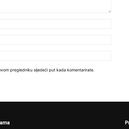
Ime:*
E-
mail:*
Website:
 ovom pregledniku sljedeći put kada komentarirate.
Nama
P