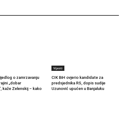
Vijesti
jedlog o zamrzavanju
CIK BiH ovjerio kandidate za
ajini „dobar
predsjednika RS, dopis sudije
 kaže Zelenskij – kako
Uzunović upućen u Banjaluku