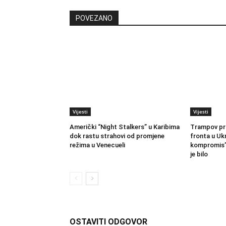
POVEZANO
Vijesti
Vijesti
Američki “Night Stalkers” u Karibima
Trampov pri
dok rastu strahovi od promjene
fronta u Ukr
režima u Venecueli
kompromis”,
je bilo
OSTAVITI ODGOVOR