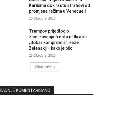
Karibima dok rastu strahovi od
promjene režima u Venecueli
23 Oktobra, 2025
Trampov prijedlog o
zamrzavanju fronta u Ukrajini
„dobar kompromis”, kaže
Zelenskij – kako je bilo
23 Oktobra, 2025
Učitati više
ZADNJE KOMENTARISANO