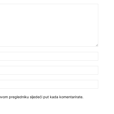
Ime:*
E-
mail:*
Website:
 ovom pregledniku sljedeći put kada komentarirate.