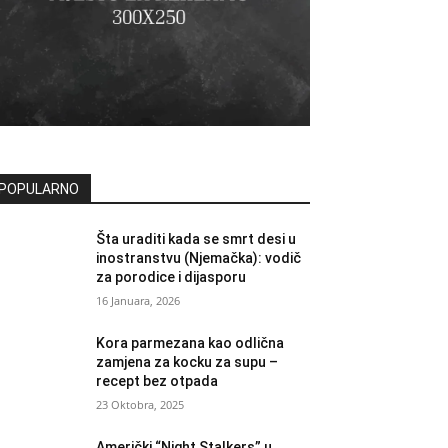
POPULARNO
Šta uraditi kada se smrt desi u
inostranstvu (Njemačka): vodič
za porodice i dijasporu
16 Januara, 2026
Kora parmezana kao odlična
zamjena za kocku za supu –
recept bez otpada
23 Oktobra, 2025
Američki “Night Stalkers” u