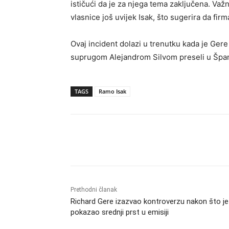
ističući da je za njega tema zaključena. Va
vlasnice još uvijek Isak, što sugerira da fir
Ovaj incident dolazi u trenutku kada je Ger
suprugom Alejandrom Silvom preseli u Španiju
TAGS
Ramo Isak
Dijeliti
Prethodni članak
Richard Gere izazvao kontroverzu nakon što je
pokazao srednji prst u emisiji