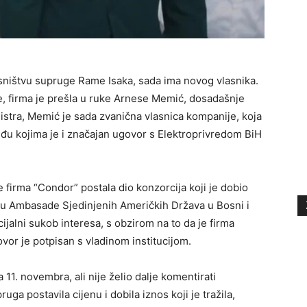
asništvu supruge Rame Isaka, sada ima novog vlasnika.
, firma je prešla u ruke Arnese Memić, dosadašnje
stra, Memić je sada zvanična vlasnica kompanije, koja
eđu kojima je i značajan ugovor s Elektroprivredom BiH
 firma “Condor” postala dio konzorcija koji je dobio
ciju Ambasade Sjedinjenih Američkih Država u Bosni i
jalni sukob interesa, s obzirom na to da je firma
vor je potpisan s vladinom institucijom.
11. novembra, ali nije želio dalje komentirati
uga postavila cijenu i dobila iznos koji je tražila,