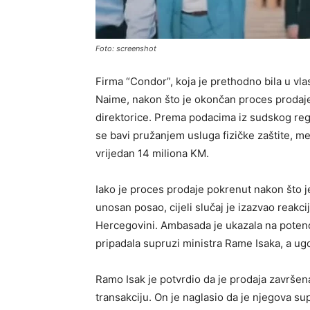
Foto: screenshot
Firma “Condor”, koja je prethodno bila u vl
Naime, nakon što je okončan proces prodaje
direktorice. Prema podacima iz sudskog regi
se bavi pružanjem usluga fizičke zaštite, m
vrijedan 14 miliona KM.
Iako je proces prodaje pokrenut nakon što je
unosan posao, cijeli slučaj je izazvao reak
Hercegovini. Ambasada je ukazala na potenci
pripadala supruzi ministra Rame Isaka, a ugo
Ramo Isak je potvrdio da je prodaja završena 
transakciju. On je naglasio da je njegova supr