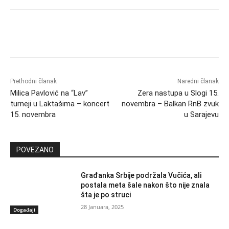
Prethodni članak
Naredni članak
Milica Pavlović na “Lav”
Zera nastupa u Slogi 15.
turneji u Laktašima – koncert
novembra – Balkan RnB zvuk
15. novembra
u Sarajevu
POVEZANO
Građanka Srbije podržala Vučića, ali
postala meta šale nakon što nije znala
šta je po struci
28 Januara, 2025
Događaji