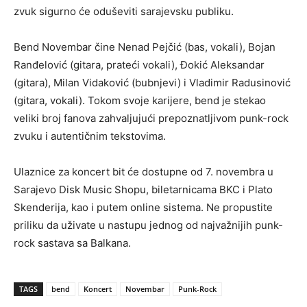
zvuk sigurno će oduševiti sarajevsku publiku.
Bend Novembar čine Nenad Pejčić (bas, vokali), Bojan
Ranđelović (gitara, prateći vokali), Đokić Aleksandar
(gitara), Milan Vidaković (bubnjevi) i Vladimir Radusinović
(gitara, vokali). Tokom svoje karijere, bend je stekao
veliki broj fanova zahvaljujući prepoznatljivom punk-rock
zvuku i autentičnim tekstovima.
Ulaznice za koncert bit će dostupne od 7. novembra u
Sarajevo Disk Music Shopu, biletarnicama BKC i Plato
Skenderija, kao i putem online sistema. Ne propustite
priliku da uživate u nastupu jednog od najvažnijih punk-
rock sastava sa Balkana.
TAGS
bend
Koncert
Novembar
Punk-Rock