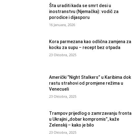
Šta uraditi kada se smrt desi u
inostranstvu (Njemačka): vodič za
porodice i dijasporu
16 Januara, 2026
Kora parmezana kao odlična zamjena za
kocku za supu – recept bez otpada
23 Oktobra, 2025
Američki “Night Stalkers” u Karibima dok
rastu strahovi od promjene režima u
Venecueli
23 Oktobra, 2025
Trampov prijedlog o zamrzavanju fronta
u Ukrajini „dobar kompromis”, kaže
Zelenskij – kako je bilo
23 Oktobra, 2025