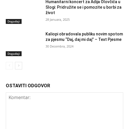
Humanitarni koncert za Adija Olovčića u
Slogi: Pridružite se i pomozite u borbi za
život
28 Januara, 2025
Događaji
Kaliopi obradovala publiku novim spotom
za pjesmu “Daj, daj mi daj” – Text Pjesme
30 Decembra, 2024
Događaji
OSTAVITI ODGOVOR